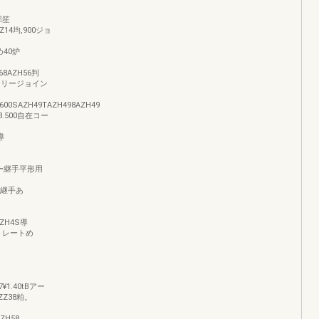
端部笙
ZZ14均,900ジョ
0め40炉
68AZH56判
300フリージョイン
.600SAZH49TAZH498AZH49
0¥8.500自在コー
導
コーナー継手平形用
ナー継手あ
AZH4S導
ストレートめ
7¥1.40tBアー
AZZ38粕。
ZH58