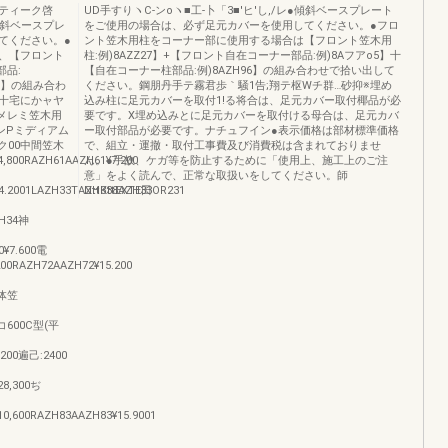
ティーク啓
UD手すりヽC‐ンoヽ■工‐卜「3■′ヒ′し,/レ●傾斜ベースプレート
傾斜ベースプレ
をご使用の場合は、必ず足元カバーを使用してください。●フロ
てください。●
ント笠木用柱をコーナー部に使用する場合は【フロント笠木用
、【フロント
柱:例)8AZZ27】+【フロント自在コーナー部品:例)8Aフアo5】十
部品:
【自在コーナー柱部品:例)8AZH96】の組み合わせで拾い出して
96】の組み合わ
ください。鋼朋丹手テ霧君歩｀騒1告;翔テ枢Wチ群…砂抑※埋め
十宅にかャヤ
込み柱に足元カバーを取付1!る将合は、足元カバー取付椰品が必
アメレミ笠木用
要です。X埋め込みとに足元カバーを取付ける母合は、足元カバ
ンPミディアム
ー取付部品が必要です。ナチュフイン●表示価格は部材標準価格
ク00中間笠木
で、組立・運撤・取付工事費及び消費税は含まれておりませ
,800RAZH61AAZH61¥7.200
ん。●手故、ケガ等を防止するために「使用上、施工上のご注
意」をよく読んで、正常な取扱いをしてください。師
4.2001LAZH33TAZH338AZH33
NttKttEXTE田OR231
ZH34神
0¥7.600電
200RAZH72AAZH72¥15.200
単体笠
0コ600C型(平
,200遍己:2400
28,300ぢ
0,600RAZH83AAZH83¥15.9001
」