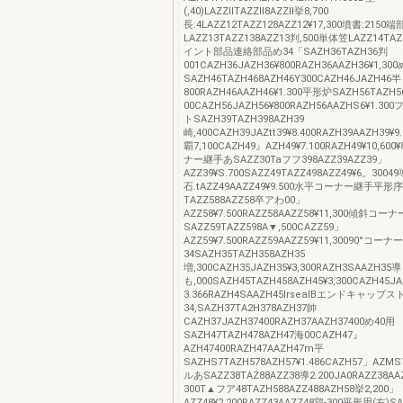
(,40)LAZZllTAZZll8AZZll挙8,700
長:4LAZZ12TAZZ128AZZ12¥17,300墳書:2150
LAZZ13TAZZ138AZZ13判,500単体笠LAZZ14TA
イント部品連絡部品め34「SAZH36TAZH36判
001CAZH36JAZH36¥800RAZH36AAZH36¥1,30
SAZH46TAZH468AZH46Y300CAZH46JAZH46半
800RAZH46AAZH46¥1.300平形炉SAZH56TAZH5
00CAZH56JAZH56¥800RAZH56AAZHS6¥1.
トSAZH39TAZH398AZH39
崎,400CAZH39JAZtt39¥8.400RAZH39AAZH39¥9
覇7,100CAZH49』AZH49¥7.100RAZH49¥10,60
ナー継手あSAZZ30Taフフ398AZZ39AZZ39」
AZZ39¥S.700SAZZ49TAZZ498AZZ49¥6。30049
石.tAZZ49AAZZ49¥9.500水平コーナー継手平形序
TAZZ588AZZ58卒アわ00」
AZZ58¥7.500RAZZ58AAZZ58¥11,300傾斜
SAZZ59TAZZ598A▼,500CAZZ59」
AZZ59¥7.500RAZZ59AAZZ59¥11,30090°コー
34SAZH35TAZH358AZH35
増,300CAZH35JAZH35¥3,300RAZH3SAAZH35導
も,000SAZH45TAZH458AZH45¥3,300CAZH45J
3.366RAZH4SAAZH45lrsealBエンドキャップ
34,SAZH37TA2H378AZH37帥
CAZH37JAZH37400RAZH37AAZH37400め40用
SAZH47TAZH478AZH47海00CAZH47』
AZH47400RAZH47AAZH47m平
SAZHS7TAZH578AZH57¥1.486CAZH57」AZMS
ルあSAZZ38TAZ88AZZ38導2.200JA0RAZZ38A
300T▲フア48TAZH588AZZ488AZH58挙2,200」
AZZ48¥2.200RAZZ43AAZZ48鶏‐300平形用(右)SA