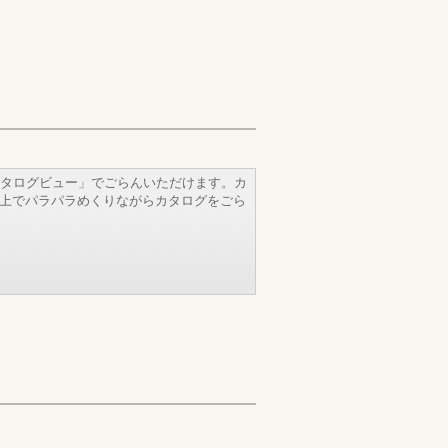
タログビュー」でごらんいただけます。カ
b上でパラパラめくりながらカタログをごら