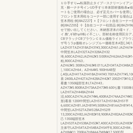
ＵＤ手すり︻転落防止タイプ︺スクリーンイアン
充・酔一ナチ号インUD手すり本体部材価格表●
ートをご使用の場合は、必ず足元カバーを使用し
フロント笠木用柱をコーナー部に使用する場合は
笠木用柱:例)8AZZ27】+【フロント自在コーナー
例)8AZZ05】十【自在コーナー柱部品:例)8AZH
せで拾い出してください。米納形冴末の場々ド、
イ.務',ギ材tψⅢ転イ不こい。部材名称使用区分
CBヲラックCBブラウンＣＢル価格ライトブラウ
ザ号うラp価格オレンジブルー価格笠木A型(,34)1
LAZH31TAZH318AZH31¥3,300CAZH61JAZH61¥4
中間笠木LAZH32TAZH328AZH32
埼,600CAZH62JAZH62¥3.S00RAZH62AAZH62¥1
粕,800CAZH63」
AZH63¥S.300RAZH63¥8.011LAZH34TAZH348A
￨,100CAZH64」AZH64¥S.900H64B型
(,40)LAZH41TAZH418AZH41¥3.7001AZH71¥5,10
喜:2400LAZH42TAZH428AZH42¥7.200ZH73¥10,
看書:1350端部笠木LTAZH43」
AZH73¥5.800RAZH73AAZH73¥8.600ぢ書:1500
LAZHlTAZH448AZH44
沼,600CAZH74JAZH74¥6,400RAZH74AAZH74¥
形)看喜:1200中間笠LAZH51TAZH518AZH51平
6,600CAZH81JAZH81¥9,500RAZH81AAZH81¥14
中間笠LAZH52TAZMS28AZH52半
13,200CAZH82JAZH82¥18,900RAZH82AAZH82¥
己:1350端部笠木
LAZH53TAZH538AZH53¥7,400CAZH33JAZH83¥1
主体守LAZH54TAZH54BAZH54平8,300CAZH84
AZH84¥11.700RAZH84AAZM84¥17.500D型