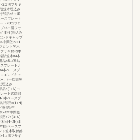
×2コ溝フサギ
二段笠木埋込み
付部品×6コ運
ベースプレート
レート×3コフロ
プ×4コ溝フサ
×1本柱(埋込み
コエンドキャップ
本中間笠木×1
コフロント笠木
フサギ材×3本
端部笠木×4本
部品×8コ連結
ースプレートJ
×4本ベースプ
4コエンドキャ
木―、/一端部笠
(埋込み
品×(1+N)コ
プレート式端部
+N)本ベースプ
結部品×(1+N)
至ど壁聖≧杢
木×4本中間笠
X2X(3+N)
×(4+2N)本
本柱(ベースプ
回ント笠木取付部
プ×4コ溝フサギ