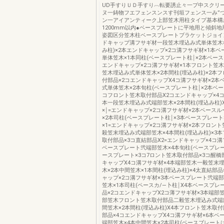
UD手すりＵＤ手すり︹転要誘止々一プ中スクリ
ヌ一鋳物フエフェンスンスす刊垣フェンス一み”
ン一アイアンティーク上部笠木用柱タイプ基本構
1200mm以内●ベースプレートに平地用と傾斜地用
姿図区分笠木柱ベースプレートブラケットジョイ
ドキャップ溝フサギ材一段笠木埋込み式単体笠木×
み柱)×2本エンドキャップ×2コ溝フサギ材×1本
単体笠木×1本同柱(ベースプレート柱￨×2本ベース
エンドキャップ×2コ溝フサギ材×1本フロント笠
笠木埋込み式単体笠木×2本間柱(埋込み柱)×2本
付部品×2コエンドキャップX4コ溝フサギ材×2本
式単体笠木×2本旬柱(ベースプレート柱￨×2本ベー
コフロント笠木取付部品X2コエンドキャップ×4コ
本一段笠木埋込み式端部笠木×2本間柱(埋込み柱)
×￨=エンドキャップ×2コ溝フサギ材×2本ベース
×2本司柱(ベースプレート柱￨×3本ベースプレート
×1=エンドキャップ×2コ溝フサギ材×2本フロン
殺笠末埋込み式端部笠木×4本間柱(埋込み柱)×3
取付部品×3コ直結部品X2=エンドキャップ×4コ溝
ベースプレート弐端部笠木×4本旬柱(ペースプレー
ースプレート×3コ7ロント笠木取付部品×3コ醒橋
キャップX4コ溝フサギ材×4本端部笠木一毅笠末
木×2本中間笠木×1本間柱(埋込み柱)×4太直結部品
ャップ×2コ溝フサギ材×3本ベースプレート弐端部
笠木×1本司柱(ペースカ/―卜柱￨X4本ベースプレ
品×2コエンドキャップX2コ薄フサギ材×3本端部
部笠木フロント笠木取付部品二毅笠木埋込み式端
間笠木×2本間柱(埋込み柱)X4本フロント笠木取付
部品×4コエンドキャップX4コ溝フサギ材×6本ベ
端部笠木×4本中間笠木×2本司柱(ベースブレート