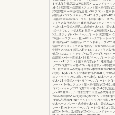
ト笠木取付部品X3コ連絡部品×1コエンドキャップ
材×2本端部笠木端部笠木フロント笠木取付部品
式端部笠木×4本柱(埋込み柱)×3本フロント笠木取
結部品X2コエンドキャップ×4コ溝フサギ材×4本
J端部笠木×4本柱(ベースル…卜柱)×3本ベースプ
ント笠木取付部品×6コ運結部品X2ヨエンドキャッ
ギ材×4本一段笠木埋込み式端部笠木×2本中間笠木
柱)×4本フロント笠木取付部品×4コ連続部品X2
X2コ溝フサギ材×3本ベースプレートJ端部笠木×2
本柱(ベースプレート柱)×4本ペースプレート×4
取付部品×4コ連絡部品×2ヨエンドキャップ×2コ薄
端部笠木フロント笠木取付部品二段笠木埋込み式
中間笠木×2本柱(埋込み柱)×4本フロント笠木取付
部品×4コエンドキャップ×4コ薄フサギ材×6本ベ
端部笠木×4本中間笠木×2本柱(ペースプレート柱)
レート×4コフロント笠木取付部品×8コ連結部品×
ップX4コ溝フサギ材×6本/∼端部笠木ノ∼中間笠
木一段笠木埋込み式端部笠木×2本中間笠木×N本柱
柱)×(3+N)本フロント笠木取付部品X(3+N)コ連結部
エンドキャップ×2ヨ溝フサギ材×(2+N)本ベース
笠木×2本中間笠木×N本柱(ベースブレート柱)×(3
レート×(3+N)コフロント笠木取付部品X(3+N)コ連
コエンドキャップX2コ溝フサギ材×(2+N)本_望
_∠=Ⅲ中笠木―、/一端部笠木二段埋込み式端部笠
木×2N本柱(埋込み柱)×(3+N)本フロント笠木取付部品
コ連結部品×(2+2N)コエンド≒ャップ×4コ薄フサギ材
笠木ベースプレート式端部笠木×4本中間笠木X2N
レート柱)×(3+N)本ベースプレート×(3+N)コフ
品X2X(3+N)コ連結部品X(2+2N)コエンドキャッ