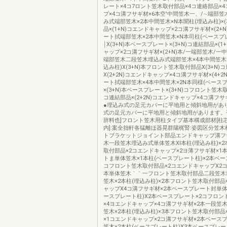
レート×4コ7ロント笠木取付部品×4コ連絡部品×
プ×4コ溝フサギ材×6本空′中間笠木一、/∼端部
み式端部笠木×2本中間笠木×N本聞柱(埋込み柱)×(
品×(1+N)コエンドキャップ×2コ溝フサギ材×(2+
ート拭端部笠木×2本中間笠木×N本司柱(ペースプ
￨X(3+N)本ベースプレート×(3+N)コ連結部品×(1
ャップ×2コ溝フサギ材×(2+N)本/一端部笠木/一
端部笠木二段笠木埋込み式端部笠木×4本中間笠木×
込み柱)X(3+N)本フロント笠木取付部品X(3+N)
X(2+2N)コエンドキャップ×4コ溝フサギ材×(4+
ート拭端部笠木×4本中間笠木×2N本同様(ベース
×(3+N)本ベースプレート×(3+N)コフロント笠木取
コ連結部品×(2+2N)コエンドキャップ×4コ溝フサギ
●埋込み式の足元カバーに平地用と傾斜地用があ
式の足元カバーに平地用と傾斜地用があります。
辞料也]フロント笠木用柱タイプ基本構成部材[柱芯
内]:案全拙軒各猛離ほ器晃群陽梶腎:姿図区分笠木
トブラケットジョイント部品エンドキャップ溝フ
木一段笠木埋込み式単体笠木Xl本柱(埋込み柱)×
取付部品×2コエンドキャップ×2ヨ薄フサギ材×1
トま単体笠木×1本柱(ベースブレート柱)×2本ベー
コフロント笠木取付部品×2コエンドキャップX2
本単体笠木｀｀一フロント笠木取付部品二段笠木
笠木×2本柱(埋込み柱)×2本フロント笠木取付部品
ャップX4コ溝フサギ材×2本ベースプレート封単体
ースブレート柱)X2本ベースプレート×2コフロン
×4ヨエンドキャップ×4コ溝フサギ材×2本一段笠
笠木×2本柱(埋込み柱)×3本フロント笠木取付部品
×1コエンドキャップ×2コ溝フサギ材×2本ベース
笠木×2本柱(ベースブレート柱)X3本ベースプレー