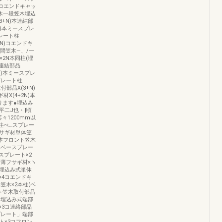
4コエンドキャッ
笠木一段笠木埋込
3+N)本連結部
N)本ミースプレ
レート柱
+N)コエンドキ
中間笠木―、/一
2N本同柱(埋
コ連結部品
2N)本ミースプレ
ブレート柱
付部品X(3+N)
材X(4+2N)本
ります●埋込み
平二J也・‖頃
々1200mm以
柱べ…スプレー
サギ材単体笠
2本フロント笠木
本ベースプレー
スプレート×2
コ薄フサギ材×ヽ
埋込み式単体
×4コエンドキ
笠木×2本柱(ベ
ト笠木取付部品
木埋込み式端部
×3コ連絡部品
プレート」端部
ト×3コフロン