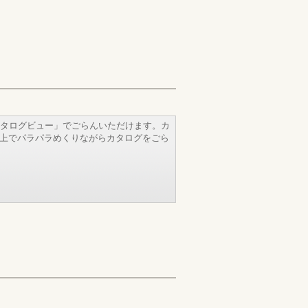
タログビュー」でごらんいただけます。カ
b上でパラパラめくりながらカタログをごら