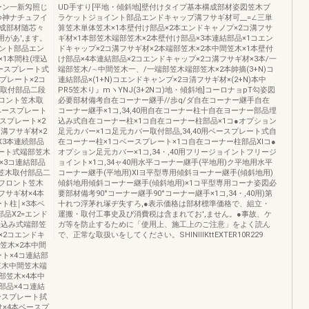
ーン一新匁照じ
UD手すり[平地・傾斜地]壁付けタイプ基本構成部材姿図笠木ブ
つ神ナチュフイ
ラケットジョイント部品エンドキャップ溝フサギ材可__=∠三単
成部材随芯々
算笠木単体笠木×1本壁付け部品×2本エンドキャノプ×2コ溝フサ
があ',ます。
ギ材×1本部笠木端部笠木×2本壁付け部品×3本連結部品×1コエン
ント部品エン
ドキャップ×2コ溝フサギ材×2本端部笠木×2本中間笠木×1本壁付
1本間柱(埋込
け部品×4本連結部品×2コエンドキャップ×2コ溝フサギ材×3本/一
ベースプレート式
端部笠木/∼中間笠木一、/一端部笠木端部笠木×2本帥摘(3+N)コ
プレート×2コ
連結部品×(1+N)コエンドキャンプ×2ヨ清フサギ材×(2+N)本中
木取付部品二段
PR5笠木り』mヽYNJ(3+2Nコ)地・傾斜地]コーロナョpT勾姿図
フロント笠木取
必要部材備考自在コーナー継手//歩q/ダ自在コーナー継手自在
ベースプレート
コーナー継手×1コ,34,40用自在コーナー柱十自在ヨーナー部品埋
スプレート×2
込み式自在コーナー柱×1コ自在コーナー柱部品×1コ●オプション
溝フサギ材×2
足元カバー×1コ足元カバー取付部品,34,40用ベースプレート式自
X3本連続部品
在コーナー柱×1コベースプレート×1コ自在コーナー柱部品Xlコ●
ルート式端部笠木
オプション足元カバー×1コ,34・,40用フリージョイントフリージ
×3コ連結部品
ョイント×1コ,34ャ40用水平コーナー継手(平地用)ク平地用水平
ト笠木取付部品二
コーナー継手(平地用)Xlヨ平型専用傾斜ヨーナー継手(傾斜地用)
本フロント笠木
傾斜地用傾斜コーナー継手(傾斜地用)×1コ平型専用コーナ姿図必
フサギ材×4本
要部材備考90°コーナー継手90°コーナー継手×1コ,34・,40用)第
ト柱￨×3本ベ
十れつ浮茅れ塚ヂ失すろ,●表示価格は部材標準価格で、組立・
部品X2=エンド
運搬・取付工事史及び消費税は含まれてお',ません。●事故、ケ
埋込み式端部笠
ガ等を防止するために「使用上、施工上のご注意」をよく読ん
×2コエンドキ
で、正常な取扱いをしてください。SHINⅢKttEXTER10R229
笠木×2本中間
ート×4コ連結部
笠木中間笠木端
部笠木×4本中
部品×4コ連結
ースプレート拭
は×4本ベースプ