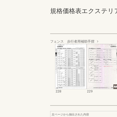
規格価格表エクステリア編_20
フェンス 歩行者用補助手摺
228
229
左ページから抽出された内容