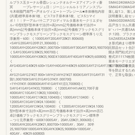
ルプラス五ターナル香霞レシェンテオルテーヌアイアンティ蒼
SMAG24GMAG
冥 一プレサージュ日︱ジーニシャルルトリアノンスプレ
SMAG41GMAG
モ木樹脂門扉門一戸オルヴィエート一プレジール■本体梱包内容
落し錠1コ、落し
(共通)標準扉本体1枚、ビス7ヨ子扉本体1枚、ビス5コマイ
説明書落し錠セッ
ポ！！︱テ一アルバ十二アフロディマルタ基水モ一クリエダセ
SMAG02GMAG
ルバD型E型F型本体寸法(巾×高)mm記号価格本体寸法(巾×
品戸当リヨム共通SA
高)mm記号価格本体寸法(巾×高)mm記号価格ブラックモスグリ
b′ヽパー共通SAAX
ーンブラックモスグリーンブラックモスグリーン標準厚うり元
チ:120)、ブラ
淳兼用︶600〉く1000SAYF20GAYF20¥21.800600)
SAZA83SAZA
<SAYG20GAYG20半21,300600)く
き形式納まり標準
1000SAYH20GAYH20¥21,000700×1000SAYF30GAYF30¥25,900700)
元部品セット合計
くSAYG30GAYG30¥25,900700)く
開き用門柱式211
1000SAYH30GAYH30¥25,900DX1000SAYF40GAYF40¥29,600800)
整式3111174
く
塞水モ一クリエダ
AYG40GAYG40¥29.600×1SAYH40GAYH40¥29.600XlSAYF21GAYF21¥27.800600)
搬・取付工事費及
く
等を防止するため
AYG21GAYG21¥27.800×1AYH21AYH21¥27.800XlSAYF31GAYF31
で、正常な取扱いをし
鶏1,000700XSAYG31GAYG31¥31.000700)
<1YH31¥31.000800XlAYF41GAYF41沼3,700800)く
SAYG41GAYG41¥33,700800〉く1200SAYH41iA¥33,700子扉
400XlAYC10GAYC10¥20,100400)く
1000SAYC10GAYC10¥20,100400)く1000SAYC10400〉く
1200SAYCllGAYCll¥24.100400〉く
1200SAYCllGAYCll¥24,100400〉く1200SAYCllGAYCll¥24.100G
型H型本体寸法(巾×高)mm言己号価格本体寸法(巾×高)mm言己
卓計価格ブラックモスグリーンブラックモスグリーン標準序
︵つり元序兼用︶600X1000SAY」20AYJ20¥21,300600)く
1000SAYK20GAYK20¥21,800700×1000SAY」30AY」30半
25,900700X1000SAYK30GAYK30¥25,900800×1000SAY」
40GAY」40¥29.600800)