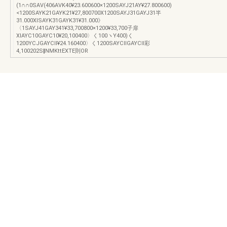
(1∩∩0SAV(406AVK40¥23.600600×1200SAYJ21AY¥27.800600)
<1200SAYK21GAYK21¥27,800700X1200SAYJ31GAYJ31半
31.000XlSAYK31GAYK31¥31.000》
〈1SAYJ41GAY341¥33,700800×1200¥33,700子扉
XlAYC10GAYC10¥20,100400〉く100ヽY400)く
1200YCJGAYCll¥24.160400〉く1200SAYCllGAYCll彩
4,100202S‖NMKttEXTE則OR