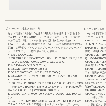
左ページから抽出された内容
右ページから抽出
セット両開き1片開き13枚開き14枚開き親子開き本体`部材本体
□―ジー門扉部材
部材198199200200201回―ジー門扉デイズエーシリーズ機能ボ
ック用モスグリー
ール門柱照 明ポスト本体価格表A型B型C型本体寸法(巾×
EMAE50EMAE
高)mm言己堪計価格本体寸法(巾×高)mm記号価格本体寸法(巾×
きEMAE51EMAE
高)mm記号価格ブラックモスグリーンブラックモスグリーンブ
EMAE53EMAE
ラックモスグリーン標準扉︵つり元扉兼用︶
書向「綱吾EMAE5
×1SAYC20GAYC20¥21‐
SMAE10GMAE
800600X1000AYD20GAYD20¥21.800×1SAYE20GAYE20¥21,800XlSAYC30GAYC30¥25
きSMAEllGMAE
く1000YD3030¥2S,900XAYE30AYE30¥25.900800〉く
SMAE13GMAE
10AYC40GAYC40¥29,600800〉く
書戸5目SMAE14G
1000SAYD40GAYD40¥29.600800)く
SMAB01GMAB
100¥29.600600XlYC21IAYC21半27,300600)く
2コ、片開き戸当
1200SAYD21IAYD21半27Xl700×1200SAYC31AY¥31,000700)く
SMAB02GMA80
1200SAYD31GAYD31半
０５一ｍ¥27.8
311000700×SAYE31GAYE31¥31,000800×1200SAYC41¥33.700RO∩)
開き戸当り1コ、取
て1クanSAYD41GAYD41¥33,700800×SAYE41GAYE41¥33,700子
試10用SMAB09GM
扉400×1000SAYC10十AYC10¥20.100400〉く
SMAB10GMAB
1000SAYC10GAYC10¥20,100400XSAYC10GAYC10¥20,100400)
SMAG21GMAG
(1ク
コ、片開き戸当り1
00SAYCllGAYCll¥24.100400×1200SAYCllGAYCll¥24.100400Xク
SMAG23GMAG
00SAYCllGAYCtl¥24.166表札・オーナメント形材門扉エターナ
コ、取付ビス、取