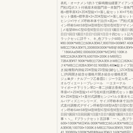
表札・オーナメン1的卜で蘇鳴幾仙鑓要アイアンテ
門柱式]ポスト付禍扉木樹脂門扉一本製門一扉角
格=標準扉X2+ZDK型錠×1+落し錠セットXl+F弓
セット価格=標準扉×2+ZDK型錠×1+落し錠セット
ヒンジ×1サイズ呼称本体寸法(巾×高)m「門柱式
イン呼称SAttSB型IA型IB型IC型ID型IE型デザイン
￨メ埴望IBttiC型ID型IE型日日1日日1園日1困日1
日日1回日1困日1日日1日回1日日十四□セット記与
ラックセッに詳干ヽ、キ_色ブラック600)く000
¥80.000K*MB口□60KA3E¥67,800700×000¥87.40
MB□□70KA3E¥75,200800X000K*MBI‖180BA3E¥
「186KAaE¥82.000600X200K*M日¥92.100Kネ
MB□□62KA3E¥78,600700×200KネMB同口
72BA3E¥97.900K*MB□□72KA3EKネMB口口82KA3E
クK*MB口口82BA3E¥102.900鶏9,400■錠タイ
き)錠種類内掛錠ZDK型錠ZD型錠(鍵なし)ZCK型
し)判両開き組含せ価格片開き組合せ価格意冥
ジュ〓夕︲ナルプ一フ乙春霞□︱ジーラ定ル死→
オルヴィエート一プレジール 一エターナル 
マイポーチ下リラン琴□一孝二沙羅古香角門柱式
準扉×1+ZDK型錠×1+F弓柱Xl直付調整式セット
Xl+ZDK型錠×1+直付式調整ヒンジ×1ルタ塞水
ルバディズニーシリーズ、サイズ呼称本体寸法(巾
式直付調整式デザイン呼称型ISB型IA型1日型IC型I
イン呼称SAttSB型IA型IB型IC型ID型IE型日困1団
日回1困回1日回回困1日固1日日1困固1園回1日日
事ヽヽ_、Fブラックセット言諄事｀一ヽ__色ブラ
600×1000K*M日¥56.000K*MB□□60JA3EK*MB
A3E¥38,100700×1000KネMB□□70AA3E¥59,700半
41,300800×1000K*MBI‖86AA3E¥63.160K*MB同口