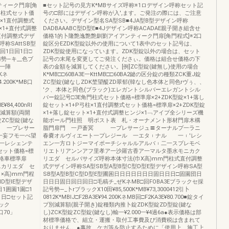
ィーク門扉[角
■セット記号の見方K*MBサイズ呼称※1ロデザイン呼称セット記
門柱式セット価
号の□部にはデザイン呼称が入',ます。ご発注の際には、ご注意
柱×1直付調整式
ください。デザイン型名SA型SB■4JA型B型デザイン呼称
×1+直付式調整
DADBAAABC型D型E■4Jデザイン呼称ACADAE親子開き組含せ
直付調整式デザ
価格1的卜隆艶逸艶艶釧劉アイアンティーク門扉[角門程式]※2口
呼称SAttSB型
錠区分EZDK型錠以外の使用について1表中のセット記号は、
困回1日回1日□
ZDK型錠使用になっています。ZDK型錠以外の場合は、セット
勢―キ__色ブ
記号の末尾を変更してご発注くださぃ。価格は組合せ価格の下
掛一陣
表の金額を減算してください。[例]ZC型錠(鍵無し)使用の場合
0Kネ
K*MB□□60BA3E一KttMB□□60BA2鍵の区分錠の種類ZCK重J錠
94.200K*MB口
ZC型錠(鍵なしZDK埜望醍ZD翠郁(韓なし色本体と同色rヴぅ、、
′ク、本体と同色(ブラック)エレガントシルバーエレガントシル
バー錠記号□3E角門柱式セット価格=標準扉×2+ZDK型錠×1+落し
¥84,400nRl
錠セット×1+P弓柱×1直付調整式セット価格=標準扉×2+ZDK型錠
プ別減算額(両開
×1+落し錠セット×1+直付式調整ヒンジ×1﹁アイプ全シリーズ機
錠ZC型錠(鍵な
能ポール門柱照 明ポスト表 札・オーナメント形材門扉木構
 一プレサー
脂門扉門 一戸蒼冥 一プレサージュ〓ターナルプ一ラニ
一妄フモ一べ望
春嚢オルヴィエート一プレジール 一エタ︲ナル 一︲′レシ
一レシェンテ
エン一方ロトジーマイポーチシャルルアルバ︲二一スプレモベ
セット価格=標
リエトリアンンアフ里孝ア一沙羅古香ア一マルタ墨水モニカク
価格車標準扉
リエダ セルバサイズ呼称本体寸法(巾X高)mm門柱式直付調整
モニカリエダ セ
式デザイン呼称SA型SB型A型B型C型D型E型デザイン呼称SA型
×高)mm門程
SB型A型B型C型D型E型圃困日日日日日日日固日日日□固園団日
D型IE型デザ
日日日固日回日回日□毛稿チ_ぜKネMB□回FOBA3Eブラックセ採
日1囲園1園□1
記号勢―_卜rブラックX10田¥85,500K*MB¥73,3000412引卜
1日□セット記
0812K*MBIJ□F2BA3E¥94.200KネMB回□F2KA3E¥80.700■錠タイ
ック
プ別減算額(親子開き)錠種類内推卜錠ZDK型錠ZD型錠(鍵な
口口70」
し)ZCK型錠ZC型錠(鍵なし)輸一¥2.000一¥4過6a●表示価格は部
材標準価格で、組立・運搬・取付工事費及び消費税は含まれて
おりません。●事故、ケガ等を防止するために「使用上、施工上