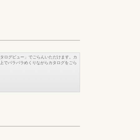
タログビュー」でごらんいただけます。カ
b上でパラパラめくりながらカタログをごら