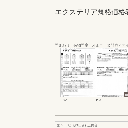
エクステリア規格価格表_200
門まわり 鋳物門扉 オルテーヌ門扉／ア
192
193
左ページから抽出された内容