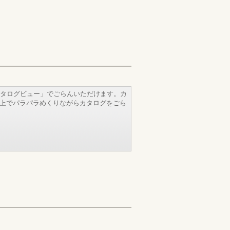
タログビュー」でごらんいただけます。カ
b上でパラパラめくりながらカタログをごら