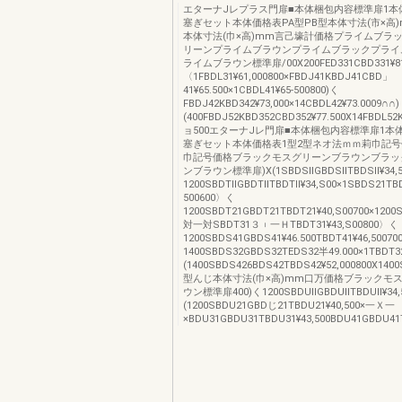
エターナJレプラス門扉■本体梱包内容標準扉1本
塞ぎセット本体価格表PA型PB型本体寸法(市×高
本体寸法(巾×高)mm言己壕計価格プライムブラ
リーンプライムブラウンプライムブラックプライ
ライムブラウン標準扉/00X200FED331CBD331¥81
〈1FBDL31¥61,000800×FBDJ41KBDJ41CBD」
41¥65.500×1CBDL41¥65‐500800)く
FBDJ42KBD342¥73,000×14CBDL42¥73.0009∩∩)
(400FBDJ52KBD352CBD352¥77.500X14FBDL52
ョ500エターナJレ門扉■本体梱包内容標準扉1本
塞ぎセット本体価格表1型2型ネオ法ｍｍ莉巾記
巾記号価格ブラックモスグリーンブラウンブラッ
ンブラウン標準扉)X(1SBDSllGBDSllTBDSll¥34,5
1200SBDTllGBDTllTBDTll¥34,S00×1SBDS21T
500600〉く
1200SBDT21GBDT21TBDT21¥40,S00700×1200
対一対SBDT31３︲一ＨTBDT31¥43,S00800〉く
1200SBDS41GBDS41¥46.500TBDT41¥46,5007
1400SBDS32GBDS32TEDS32半49.000×1TBDT32¥
(1400SBDS426BDS42TBDS42¥52,000800X140
型んじ本体寸法(巾×高)mm口万価格ブラックモ
ウン標準扉400)く1200SBDUllGBDUllTBDUll¥34,5
(1200SBDU21GBDじ21TBDU21¥40,500×一Ｘ一
×BDU31GBDU31TBDU31¥43,500BDU41GBDU41T