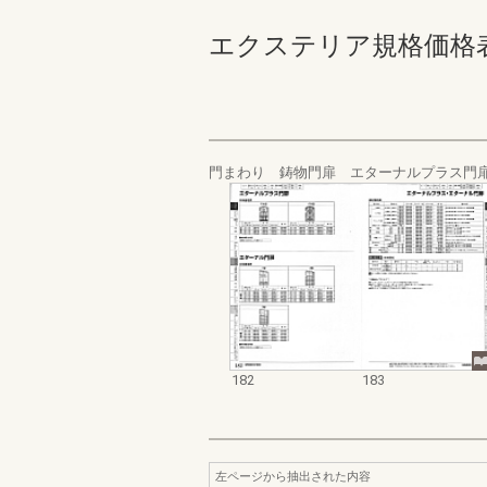
エクステリア規格価格表_200
門まわり 鋳物門扉 エターナルプラス門
182
183
左ページから抽出された内容