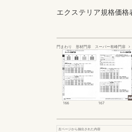
エクステリア規格価格表_200
門まわり 形材門扉 スーパー有峰門扉
166
167
左ページから抽出された内容