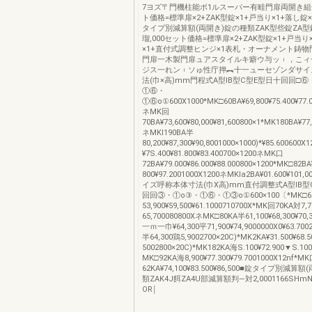
7ヨズ〒門機柱能ポ1ルスーパー有畦門扉両開き
ト価格=標準扉×2+ZAK型錠×1+戸当り×1+落し錠×
タイプ別減算額(両開き)錠の種類ZAK型些錠ZA
瑠,000セット価格=標準扉×2+ZAK型錠×1+戸当り
×1+直付式調整ヒンジ×1表札・オーナメント鋳
門扉一木製門扉ュアスタイルキ癖ウ与ッ︲，こィ
ジス一れン︲ソゅ性庁押︻十一ューセゾンダサイ
法(巾×高)mm門程式A型IB型C型E型日十回回□
①⑥・
①⑥o①600X1000*MK□60BA¥69,800¥75.400¥77.0
ネMK回
70BA¥73,600¥80,000¥81,600800×1*MK180BA¥77,
ネMKI190BA半
80,200¥87,300¥90,8001000×1000)*¥85.600600X
¥7S.400¥81.800¥83.400700×1200ネMK口
72BA¥79.000¥86.000¥88.000800×1200*MK□82BA
800¥97.2001000X1200ネMKla2BA¥01.600¥101,
イズ呼称本体寸法(巾X高)mm直付調整式A型IB型
回回③・①o③・①⑥・①③o①600×100〔*MK□6
53,900¥59,500¥61.1000710700X*MK回70KA対7,7
65,700080800XネMK□80KA半61,100¥68,300¥70,
一ｍ一巾¥64,300平71,900¥74,9000000X0¥63.7002
半64,300鶏5,9002700×20C)*MK2KA¥31.500¥68.
5002800×20C)*MK182KA海S.100¥72.900▼S.10
MK□92KA海8,900¥77.300¥79.7001000X12nf*M
62KA¥74,100¥83.500¥86,500■錠タイプ別減算
類ZAK4J餌ZA4U部減算額判―対2,0001166SHmNi
OR￨