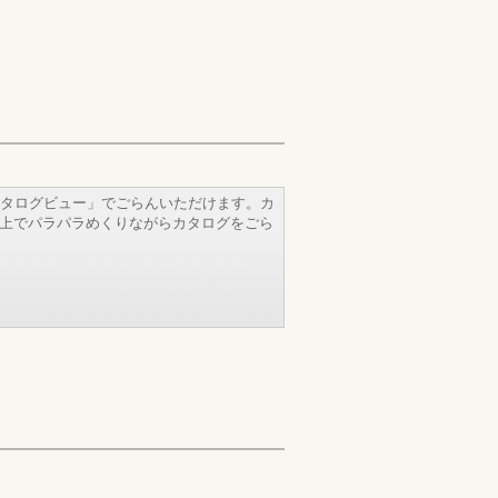
タログビュー」でごらんいただけます。カ
b上でパラパラめくりながらカタログをごら