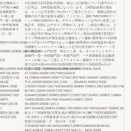
組合せ価格セッ
※2口鈍区分[ZA型錠(内掛錠・鍵なし)の使用について]表中のセッ
1+門柱×1■錠
ト記号は、ZAK型錠使用になっています。ZA型錠使用の場合
型錠減算額判―
は、セット記号末尾に3を付けてご発注ください。価格は組合せ
×1+落し錠
価格の右下表の金額を減算してください。[例]○*MK□60BA十一
物門一扉一木樹脂
一→○*MK□60BA3※1.色・デザイン呼称セット記号の○音田こは
一昨申邸筆韓
色記号、回部にはデザイン呼称が入',ます。ご発注の際には、ど
ズ呼称本体寸
注意ください。●色色セビアフラックCBブラウンCBステンホワ
⑥・①・③・
イト色記号ST8H●デザイン呼称デザイン型名IA型B型C型E型デ
ザイン呼称ABCE片開き組含せ価格セット価格=標準扉×1+ZAK型
000710700X1000
錠×1+戸当り×1+門柱×1セット価格=標準扉Xl+ZAK型錠Xl+直付
式調整ヒンジ×1シリーズ■セット記号の見方射※1.デザイ〉一才
000¥84,200¥86,200900×1000
審一機能ポール門柱照 明ポスト表 札・オーナメントモデノ
鋳物門一扉一木樹脂門扉一木製門扉門 一Ｐ新新峻富岳岳藪誘
12)求
ス一々れ射一︻一こ挙ピュアスタイル一瀬膨サリサイズ呼称本
体寸法(巾×高)mmF]柱式A型IB型C型E型日十回回回⑥o①o③・
¥82.600¥90.400¥92,600900X1200*MK□92BA¥86,400¥94・
①⑥・①⑥・①0410400×100010AA¥43,900¥46,300半
000半104,000サ
47,1000610600X100C*MK□60AA半
C型E型日十回
45,700¥48,500¥49,3000710700X100C*MKL70AA¥47,600対0,000
0KA挙
平51,6000810800X100CネMK「」80AA¥49.300¥52,900対
00¥64,100挙
3,9000910900×100C*Ml]90AA¥50.900¥84.700¥S6.2001000X100C)*MK1
300090900X岬
粕7.¥51,5000612600×120C*MK口
600X¥57.000
62AA¥49,800¥53,000¥53,8000712700X126f72AA¥51,600¥55,100¥56‐
500¥70。
1000812800X120C*MK182AA¥53,400¥57,300半
0900×120C章
58,4000912900X120Cネ
K口
MK192AA¥55,300¥59,500¥60,7001000X120C*MK02AA¥57.900¥82.680¥84
額(両開き)錠の種
錠タイプ別減算額(片聞き)錠の種類ZAK14J3解アA型辞減算額判
KttEXTE則
―¥1,500サイズ呼称本体寸法(巾×高)mm直付調整式A型IB型C型E
型因1日回回③・①・③oC⑥・①⑥・
①04400X*MKI140JA¥30,600¥G3,000¥33,800600X来MKI50』
A¥32.400¥35,200¥96,00007700×*MKI7o』A¥34.300鶏