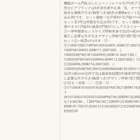
機能ポール門柱セレビューノンレール引戸CBブラ
売セピアブラックは6月末生産中止表 札・オー
組合せ価格片引き(袖扉つき)組含せ価格●セット
込み(R)です。セット価格一引戸扉Xl+引戸錠×1+
セット言3号は外観右引込み(R)です。セット価格=
扉×1キヨ1戸錠Xl+抽扉付門柱×1ピュアスタイル
刀一序申郵筆セシスサイズ呼称本体寸法(巾×高)
施工に必要な巾片引きデザイン呼称1型13型7型18
セット記―色③o①o①⑥・①・
①1100X10001748*MCWIHOA¥91.000¥107,0001
1000*MCWI¥93.000¥111,0001500〉く
10002548)*MCW150AR¥95,000¥1lS.6661100)く
1200559)*MCWIH2AR¥94,000¥112,0001300)く
口32AR¥96,000¥116,0001500〉く
12009592548)*MCWttS2AR¥386666¥120.0
法(巾×高)mm()内寸法は袖扉有効開□巾柚扉90
に必要な巾片引き(袖扉つき)デザイン呼称1型13型
□1日セヽ寺⑥・〇・①③・①・
①1110404101lllll(41Xl)XllXXl*MCW□10BR¥118,
卜
04101300(41Xl)XllX102568*MCW□30BR¥120,800
を1ネMCWL」12BR*MCW口32BR¥123.800¥1X¥1
800¥147,7001512t0412151Xl(400)X121X2968)*
対EREOR