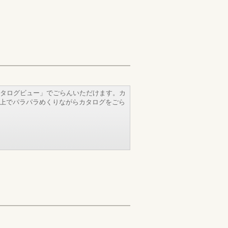
タログビュー」でごらんいただけます。カ
b上でパラパラめくりながらカタログをごら