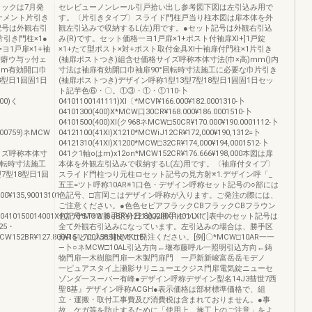
ックは7月発
セレビューノンレール引戸拾い出し参考図下図は左引込み用で
ナメント片引き
す。〈片引きタイプ〉スライド門柱戸当り柱本図は扉本体を外
記号は外観右引
観左引込みで収納するL(左)用です。●セット記号は外観右引込
片引き門柱×1●
み(R)です。セット価格一ヨ1戸扉×1+ポスト付袖扉Xl+]1戸錠
ヨ1戸扉×1+袖
×1+たて型ポスト×対+ポスト取付金具Xl十袖扉付門柱×1片引き
一癖ウ与ッ付ェ
(袖扉ポストつき)組含せ価格サイズ呼称本体寸法(巾×高)mm()内
mm有効開口巾
寸法は袖扉有効開口巾袖扉90°回転時寸法施工に必要な巾片引き
型日1回固1日
(袖扉ポストつき)デザイン呼称1型13型7型18型日1固固1日セッ
ト記芋色⑥・〇。①③・①・①110-卜
300)く
04101100141111)Xl〔*MCⅥ¥166.000¥182.0001310-卜
04101300(400)X*MCW口30CR¥168.000¥186.0001510-卜
04101500(400)Xl(ク968ネMCW□50CR¥170.000¥190.0001112-卜
1200759)ネMCW
04121100(41Xl)X1210*MCWiJ12CR¥172,000¥190,1312=卜
04121310(41Xl)X1200*MCW□32CR¥174,000¥194,0001512-卜
00サイズ呼称本体寸
041ク1軸oはm)x12on*MCW152CR¥176.666¥198,000本図は扉
°回転時寸法施工
本体を外観左引込みで収納するL(左)用です。〈袖扉付タイプ〉
7型18型日1回
スライド門柱つり元柱ロセット記号の見方射※1.デザイン呼「_
五王=ツト呼称10AR※1口色・デザイン呼称セット記号の○部には
800¥135,90013101
色記号、□言岡こはデザイン呼称が入ります。ご発注の際には、
ご注意ください。●色色セビアフラックCBフラックCBフラウン
0410150014001X10110*MCWiSaBR¥122.8002lllXl14011Xl
色記号ST※2.勝手区分日1込み勝手について]表中のセット記号は
25・
全て外観右引込みになっています。左引込みの場合は、勝手区
MCW152BR¥127.800¥151,700158S‖NMKttE
分Rをとに入れ替えてご発注ください。[例]〇*MCW□10AR一一
―卜○ネMCW□10AL引込方向←堰布藤呼ル一照明引込方向←鋳
物門扉一木樹脂門扉一木製門扉門 一戸新新峻富岳岳モデノ
一ピュアスタイ上瀬影サリニューエクジス門扉電気錠ニューセ
ゾンダ一スーパー有峰●デザイン呼称デザイン型名14J3彗世7西
聖8基』デザイン呼称ACGH●表示価格は部材標準価格で、組
立・運搬・取付工事費及び消費税は含まれておりません。●事
故、ケガ等を防止するために「使用上、施工上のご注意」をよ