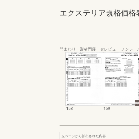
エクステリア規格価格表_200
門まわり 形材門扉 セレビュー ノンレー
158
159
左ページから抽出された内容