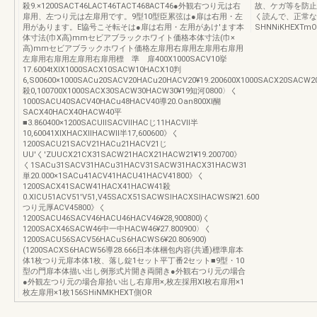
殺9.×1200SACT46LACT46TACT468ACT46●外観右つり元は右
故、ケガ等を防止
扉用、左つり元は左扉用です。9型10型臣累弦は●扉は右用・左
く読んで、正常な
用があります。E協号こそ転そは●扉は右用・左用があけ'ます本
SHNNiKHEXTmO
体寸法(巾X高)mmセビアブラックホワイト価格本体寸法(巾×
高)mmセビアブラックホワイト価格左扉用右扉用左扉用右扉用
左扉用右扉用左扉用右扉用標 準 扉400X1000SACV10挙
17.6004tXIX1000SACX10SACW10HACX10判
6,S00600×1000SACu20SACV20HACu20HACV20¥19.200600X1000SACX20SACW
殺0,100700X1000SACX30SACW30HACW30¥19知河0800〉く
1000SACU40SACV40HACu48HACV40導20.Oan800Xl醐
SACX40HACX40HACW40平
■3.860400×1200SACUllSACVllHACじ11HACVll半
10,60041XIXHACXllHACWll半17,600600》く
1200SACU21SACV21HACu21HACV21じ
UU'く'ZUUCX21CX31SACW21HACX21HACW21¥19.200700》
く1SACu31SACV31HACu31HACV31SACW31HACX31HACW31
単20.000×1SACu41ACV41HACU41HACV41800》く
1200SACX41SACW41HACX41HACW41殺
0.XlCU51ACV51'V51,V45SACX51SACWSlHACXSlHACWSl¥21.600
つり元厚ACV45800》く
1200SACU46SACV46HACU46HACV46¥28,900800)く
1200SACX46SACW46中一中HACW46¥27.800900〉く
1200SACU56SACV56HACuS6HACWS6¥20.806900)
(1200SACXS6HACW56導28.666日本体梱包内容(共通)標準扉本
体1枚つり元扉本体1枚、落し錠1セット平丁番2セット■9型・10
型の門扉本体描い出し例形式片開き両開き●外観右つり元の場合
●外観左つり元の場合扉拾い出し右扉用×,枚左採用Xl枚右扉用×1
枚左扉用×1枚156SHiNMKHEXT側OR