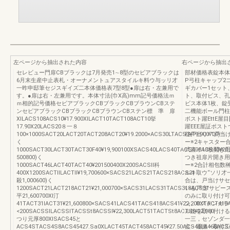
左ページから抽出された内容
右ページから抽出
セレビュー門扉CBブラックは7月発売1∼8型のセビアブラックは
部材価格表錠本体
6月末生産中止表札・オーナメントュアスタイルキ料ウ与ッリ才
P弓柱キャップ2
一昨申邸筆セジスギイズ二本体価格表7型8型●扉は右・左兼用で
ギカバー1セット
す。●扉は右・左兼用です。本体寸法(巾X高)mm記号価格法ｍ
ト、取付ビス、孔
ｍ相的記号価格セビアブラックCBブラックCBブラウンCBステ
ビス本体1枚、錠
ンセピアブラックCBブラックCBブラウンCBステン標 準 扉
二機能ボール門柱
XlLACS108ACS10¥17.900XlLACT10TACT108ACT10挙
ボスト躍EttE屋
17.90X20LACS20８一８
躍EEE屋証ポス
100×1000SACT20LACT20TACT208ACT20¥19.2000×ACS30LTACS3¥19.900700)
柱戸当り※1戸当
く
ー※2キャスター
1000SACT30LACT30TACT30F40¥19,900100XSACS40LACS40TACS408ACS40¥2
式直イ13枚開き用
500800)く
つき祖扉片開き用
1000SACT46LACT40TACT40¥201500400X200SACSll科
ー※2合計相包数榊
400X1200SACTllLACTll¥19,700600×SACS21LACS21TACS218ACS21
ルキ取ウ“ソリ才
殺1,000600)く
合は、戸当けサセ
1200SACT21LACT218ACT21¥21,000700×SACS31LACS31TACS318ACS31
いる戸当'サビー
平21,600700Xl汀
のみに取り付け可能
41TACT31IACT31¥21,600800×SACS41LACS41TACS418ACS41¥22,200XTACT418A
ン、8:ステンカ
<200SACSSlLACSSlTACSSt8ACSSl¥22,300LACT51TACTSt8ACTSt¥22.980
ル錠を取り付ける
つり元厚800XlSACS45と
一三，セゾンダ一
ACS4STACS4S8ACS45427.Sa0XLACT45TACT458ACT45¥27.50ACS46LA468ACS
立・運搬・取付工