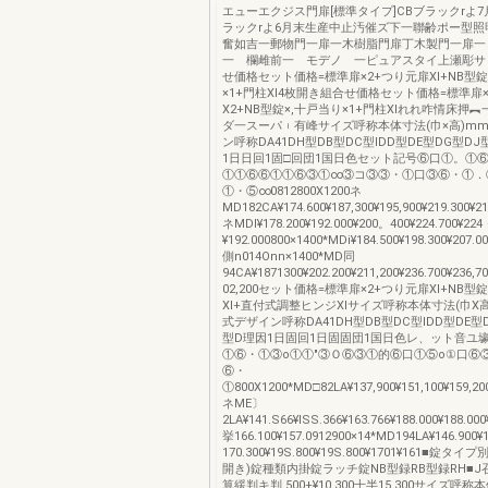
エューエクジス門扉[標準タイプ]CBブラックrよ
ラックrよ6月末生産中止汚催ズ下一聯齢ポー型照
奮如吉一郵物門一扉一木樹脂門扉丁木製門一扉
一 欄雌前一 モデノ 一ピュアスタイ上瀬彫サ
せ価格セット価格=標準扉×2+つり元扉Xl+NB型錠
×1+門柱Xl4枚開き組合せ価格セット価格=標準扉
X2+NB型錠×,十戸当り×1+門柱Xlれれ咋情床押
ダ一スーパ︲有峰サイズ呼称本体寸法(巾×高)m
ン呼称DA41DH型DB型DC型IDD型DE型DG型DJ
1日日回1固□回団1国日色セット記号⑥口①。①
①①⑥⑥①①⑥③①∞③コ③③・①口③⑥・①．
①・⑤∞0812800X1200ネ
MD182CA¥174.600¥187,300¥195,900¥219.300¥21
ネMDI¥178.200¥192.000¥200。400¥224.700¥2
¥192.000800×1400*MDi¥184.500¥198.300¥207.00
側n014Onn×1400*MD同
94CA¥1871300¥202.200¥211,200¥236.700¥236,7
02,200セット価格=標準扉×2+つり元扉Xl+NB型
Xl+直付式調整ヒンジXlサイズ呼称本体寸法(巾X
式デザイン呼称DA41DH型DB型DC型IDD型DE型D
型D理因1日固回1日固固団1国日色レ、ット音ユ
①⑥・①③o①①"③Ｏ⑥③①的⑥口①⑤o①口⑥③
⑥・
①800X1200*MD□82LA¥137,900¥151,100¥159,200¥
ネME〕
2LA¥141.S66¥lSS.366¥163.766¥188.000¥188.00
挙166.100¥157.0912900×14*MD194LA¥146.900¥
170.300¥19S.800¥19S.800¥1701¥161■錠タ
開き)錠種類内掛錠ラッチ錠NB型録RB型録RH■J
算緩判キ判,500+¥10,300十半15,300サイズ呼称