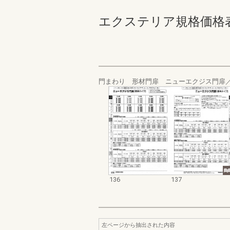
エクステリア規格価格表_200
門まわり 形材門扉 ニューエクジス門扉／
136
137
左ページから抽出された内容