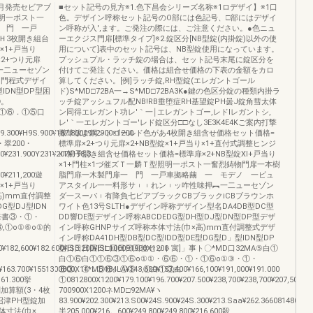
7月発売セビアブ
■セット記号の見方※1.色下昌会シリーズ名称※1ロデザイ】※1口
明一ポスト一
色。デザイン呼称セット記号のO部には色記号、□部にはデザイ
一 門 一戸
ン呼称が入',ます。ご発注の際には、ご注意ください。●色ニュ
Ｈ3枚開き組台
ーエクジス門扉[標準タイプ]※2.錠区分[NB型錠(内掛錠)以外の使
×1+戸当り
用について]表中のセット記号は、NB型錠使用になっています。
×2+つり元扉
プッシュプル・ラッチ錠の場合は、セット記号末尾に錠区分を
︻一二ューセゾン
付けてご発注ください。価格は組合せ価格の下表の金額をカロ
m門程式デザイ
算してください。[例]ラッチ錠,RH型錠(エレガントゴール
型IDN型DP型困
ド)S*MD□72BA一→S*MD□72BA3K●鍵の色区分錠の種類内掛ラ
⑥。
ッチ錠アッシュフル配NB!RB垂堕症RH基望錠PH曇J錠角彗太体
①⑥．①⑤口
ン同得エレガント功レ′｀一￨エレガントゴー,レドIレガントシ,
レ′｀一エレガントゴー'レド錠区分□□なし3E3K4E4Kご案内打撃
9.300¥H9S.900¥187.8000912900×1200
撒筆放よ鋼ントゴールド色があ4枚開き組含せ価格セット価格=
24・翠200・
標準扉×2+つり元扉×2+NB型錠×1+戸当り×1+直付式調整ヒンジ
0¥231.900Y231¥207¥198,3
×1親子開き組含せ価格セット価格=標準扉×2+NB型錠Xl+戸当り
×1+門柱×1づ催ズＴ一麟Ｔ型照明一ポスト一奮烈鋳物門扉一本樹
00¥211,200遊
脂門扉一木製門扉一 門 一戸車拠略繭 一 モデノ 一ピュ
錠×1+戸当り
アスタイル一一料形サ︲︲れン︲ッ咋性味押︻一二ューセゾン
高)mm直付調整
ダ一スーパ︲有降負七ピアブラックCBブラックiCBブラウンホ
G型DJ型IDN
ワイト色13号SLTH●デザイン呼称デザイン型名DA4DB型DC型
壕書③・①・
DD響DE型デザイン呼称ABCDEDG型DH型DJ型DN型DP型デザ
,①o①⑥o①的
イン呼称GHNPサイズ呼称本体寸法(巾×高)mm直付調整式デザ
イン呼称DA41DH型DB型DC型IDD型DE型DG型D」型IDN型DP
182,600¥182.600¥lS3.200¥lSl.100091900X1200
型日日日回日□回日日回佳セット寓]」事ト〇*MD口32MA⑤白①
白①⑥白①①⑥③①⑥o①①・⑥⑥・①・①⑥o①③・①・
0¥163.700¥1551300800X14*MD184LA¥143,600¥157,400¥166,100¥191,000¥191.000
⑥③。①．⑤⑥。①③・①白①③白
161.300挙
①0812800X1200¥179.100¥196.700¥207.500¥238,700¥238,700¥207,500¥
イプ別加算額(3・4枚
700900X1200ネMD□92MA¥ヽ
召津PH型錠加
83.900¥202.300¥213.S00¥24S.900¥24S.300¥213.Saa¥262.3660814800
本体寸法(巾×
半205.000¥216。600¥249.800¥249.800¥216.600殺