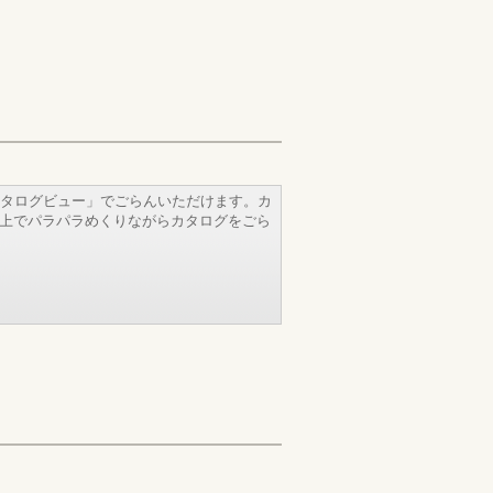
タログビュー」でごらんいただけます。カ
b上でパラパラめくりながらカタログをごら