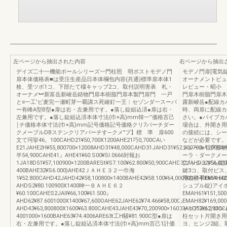
左ページから抽出された内容
右ページから抽出
デイズ二十一機能ボールシリーズ一門柱照 明ポストモデノ門
モデノ門扉[電気
扉本体価格表■は受注生産品日本体欄包内容(共通)標準扉本体1
オーナメントピュ
枚、受ツボ1コ、下部たて橿キャップ2コ、取付説明害表 札・
レビュー・昭小 
オーナメ︼新富岳新峻岳錆物門扉本樹脂門扉本製門扉門 一戸
門扉木樹脂門扉木
と≡一工′ピ麦完一瀬町芽一覇講ス死確釘一王︱セゾンダ一スーパ
露新崚岳●配線カ
ー有峰A型B型●扉は右・左兼用です。●落し錠組込済●扉は右・
時、両扉に配線カ
左兼用です。●落し錠組込済本体寸法(巾×高)mm韓一”価格言己
さい。●パイプカ
￨チ価格本体寸法(巾×高)mm記号価格記号価格クリ7パーチダー
場合は、外開き用
クメーブルDBステンクリアバーチす―クメ"ブ】標 準 扉600
の接続には、シー
文て珂挙46。100CAHD21¥50,700X1200AHE21巧0,700CAい
などが必要です。
E21JAHE2H¥55,800700×12008AHD31¥48,000CAHD31JAHD31¥52.800700×12008AH
ンレール引戸部材
半54,900CAHE41』AHE41¥60.S00¥Sl.0666対報お
ーラ・ダークメー
1JA18D51¥57,100900×1200BARESt¥S7.100¥62.800¥50,900CAHD32JAHD32¥56,00
(プッシュプル錠)松
400BAHE32¥S6.000)AHE42ＪＡＨＥ３２一巾海
鍵3コ、取付ビス、
1¥52.800CAHD42JAHD42¥58,100800×1400BAHE42¥58.100¥64,000900×1400¥54.
用右勝手EMAH42¥1
AHDS2¥80.100900X1400呻一ＢＡＨＥ６２
シュプル錠)アイ
¥60.100CAHES2JAll¥66,100¥61.500』
EMAH61¥151,5
AHD62¥87.6001000X1400¥67,600OAHE62JAHE62¥74.466¥58,000』
EMAH82¥169,00
AHD43¥63,800800X1600¥63.800CAHE43JAHE43¥70,200900×16003AltD53¥62,800
ャッア2コフロント
4001000×1600BAHE63¥74.4006ARE63t工H騒¥81.900C型●扉は
柱セット片開き用:
右・左兼用です。●落し錠組込済本体寸法(巾×高)mm言己1計価
ヨ、ヒンジ2組、取付