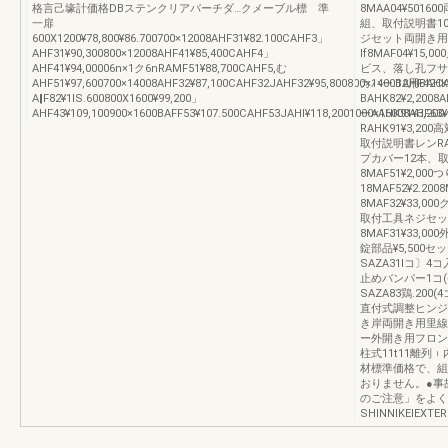
格言己壕計価格DBステンクリアバーチダ…クメーブル標 準
8MAA04¥5016
一扉
組、取付説明書100
600X1200¥78,800¥86.700700×12008AHF31¥82.100CAHF3」
ジセット両開き用8
AHF31¥90,300800×12008AHF41¥85,400CAHF4」
lf8MAF04¥15
AHF41¥94,00006n×1ク6nRAMF51¥88,700CAHF5,む
ビス、落し孔フサギ、
AHF51¥97,600700×14008AHF32¥87,100CAHF32JAHF32¥95,800800×1400BAHF42CA
カバー:12用BAH
A‖F82¥1lS.600800X1600¥99,200」
BAHK82¥2,20
AHF43¥109,100900×1600BAFF53¥107.500CAHF53JAHI¥118,2001000×16008AHF
ーAAHK91¥3
RAHK91¥3,20
取付説明書レンRAHK
プカバー12本、取
8MAF51¥2,
18MAF52¥2.2
8MAF32¥33
取付工具ネジセッ
8MAF31¥33,00
錠部品¥5,50
SAZA31lコ〕4
止めバンパー1コ(
SAZA83鶏.2
直付式調整ヒンジ
き岸両開き用里線
ー外開き用フロン
柱式11t11離列
材標準価格で、組
おりません。●事
のご注意」をよく
SHlNNlKEIEXTER1