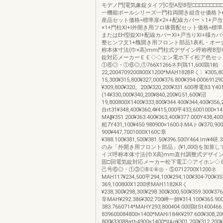
モデノ門[電気象錠タイプ]C型A型B型□□□□□□□□
一機能ボールシリーズ一門柱両開き組含せ価格卜■
産品セット価格=標準扉×2++配線カバーヽ1+戸当
×1+門柱Xl+l外開き用フロ琢畳配セット価格=標準
またはEH型錠Xl+配線カバーXl+戸当りXl+橿カバ
整ヒンフ文1+醜開き用フロント部品1表札・オー
称本体寸法(巾×高)mm門柱式デザイン呼称樫B型
錠対応メーカーＥＥ◇◇エン電ホ下イ松ア色セッ
①⑥◎・①⑥◎,①766X1266ネ判鶏11,600鶏1粕
22,2004709200800X1200*MAH182BRく〉¥305,8
15,300¥315,800¥327,000¥376.800¥394‐000691
¥309,800¥320。200¥320,200¥331.600導電83.Y40
(14¥330,000¥340,200¥840,200¥G51,600¥沼
19,800800X1400¥333,800¥344.400¥344,400¥356,
自rt31¥348,400¥360,4¥415,000平433,6001000×
MA‖¥351.200¥363.400¥363,400¥377.000Y438,40
粗7Y431,100¥450.980900×1600ネMAト0¥370,900¥
900¥447,7001000X160C章
¥388.100¥381,500¥381.50¥396.500Y464.lm¥
のみ「外開き用フロント部品」(¥1,000)を加算
イズ呼称本体寸法(巾X高)mm直付調整式デザイ
固□回電気錠対応メーカー松下電工◇アイホン◇
己号⑥◎・①③◎B①⑥◎・⑤0712700X1200ネ
MAH117¥234,500平294,100¥294,100¥304‐700¥3
369,100800X1200求MAH1182KRく
¥238,300¥298,300¥298.300¥300,500¥359.300¥37
辛MAH¥292.386¥302.700岬一帥¥314.100¥365.90
383.7660714*MAHY293,800404.000鶏tSt400466
839600084800×1400*MAHi184K¥297.600¥308,200
800¥33088atb4900×1400*IIAg¥301.200¥312,200¥