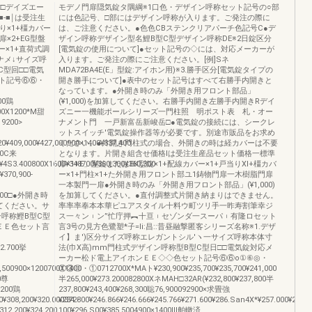
□□デイズエー
モデノ門扉隠気錠タ隅綱※1口色・デザイン呼称セット記号の○部
‐■￨は受注生
には色記号、□部にはデザイン呼称が入ります。ご発注の際に
り×1+橿カバー
は、ご注意ください。●色色CBステンクリアパーチ色記号C●デ
扉×2+EG型盤
ザイン呼称デザイン型名鯉B型C型デザイン呼称DE※2日錠区分
ー×1+直荷式調
[電気錠の使用について]●セット記号の◇には、対応メーカーが
ナメ↓サイズ呼
入ります。ご発注の際にご注意ください。[例]Sネ
C型回□□電気
MDA72BA4E(E」型錠:アイホン用)※3.勝手区分[電気錠タイプの
ト記号⑥⑥・
開き勝手について]●表中のセット記号はすべて右勝手内開きと
なっています。●外開き時のみ「外開き用フロント部品」
00鶏
(¥1,000)を加算してください。右勝手内開き左勝手内開きRデイ
2900X1200*M甜
ズニー一機能ポールシリーズ一門柱照 明ポスト表 札・オー
19200>
ナメント門 一戸新富岳新峻岳□●電気錠の接続には、シークレ
ットスイッチ'電気錠操作器等が必要です。別途市販品をお求め
20¥409,000¥427,000900×1400¥337,400
ください。●片開き門柱式の場合、外開きの時は経カバーは不要
140C来
となります。片開き組含せ価格lは受注生産品セット価格一標準
0¥4S3.400800X1600¥348700¥360,300¥360,300
扉×1+E」型錠またはEK型錠×1+配線カバー×1+戸当りXl+橿カバ
370,900‐
ー×1+門柱×1+た外開き用フロント部ユ1鋳物門扉一木樹脂門扉
一本製門一扉●外開き時のみ「外開き用フロント部品」(¥1,000)
4研.300□●外開き時
を加算してください。●直付調整式片開き納まりはできません。
してください。サ
率率率奉本本華ピユアスタイル十料ウ町ツリ手一昨寿割筆幸ジ
ン呼称鰹B型C型
ス一々ン︲ン”忙庁押︻十亘︲セゾンダ一スーパ︲有隆ロセット
ＥＥ色セット言
言3号の見方色鷺塑*子=li:昌::昔昼融撃匿客シリーズ名称※1.デザ
イ】ま')区分サイズ呼称エレガントシル′ヽ一サイズ呼称本体寸
S2.700挙
法(巾X高)mm門柱式デザイン呼称型B型C型日□□電気錠対応メ
ーカー松ド電上アイホンＥＥ◇◇色セット記号⑥⑥o①⑥◎・
6,500900×1200700X1400
①③◎・①0712700X*MAト¥230,900¥235,700¥235,700¥241,000
0尊
半265,000¥273.200082800XネMAH□32AR(¥232,800¥237,800半
.200鶏
237,800¥243,400¥268,300聡76,900092900×求畳強
¥308,200¥320.000372‐
¥234.800¥246.866¥246.666¥245.766¥271.600¥286.San4X*¥257.000¥262,
312,200¥324,200
100¥296.S00¥385.5004900×1400Ⅲ舶轍済