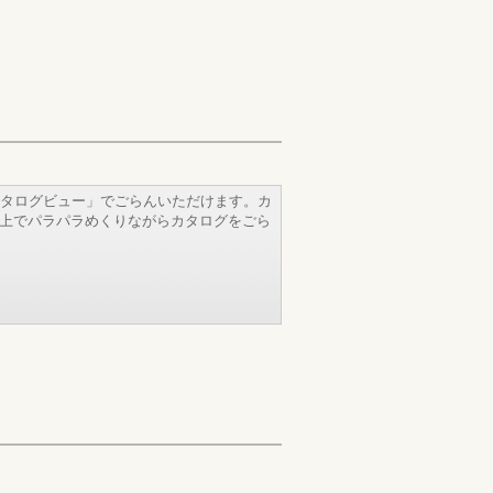
タログビュー」でごらんいただけます。カ
b上でパラパラめくりながらカタログをごら