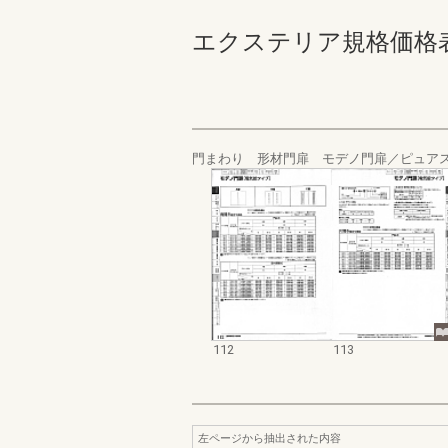
エクステリア規格価格表_200
門まわり 形材門扉 モデノ門扉／ピュア
112
113
左ページから抽出された内容