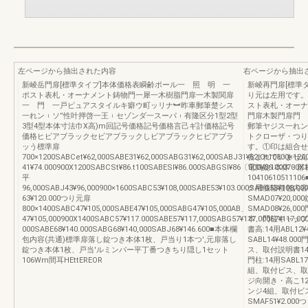
左ページから抽出された内容
右ページから抽出
新崚岳門扉[標準タイプ]本体価格表瞬齢ポール一 照 明 一
新崚再門扉[標準
ポスト表札・オーナメント鋳物門一犀一木樹脂門扉一木製関扉
り元は左用です。
一 門 一戸ピュアスタイルキ癖ウ町ッリナ︼昨車郵筆楚シス
スト表札・オーナ
一れン︲ソ”性叶押啓一王︲セゾンダ一スーパ︲有隆区分1型2型
門扉木製門扉門 
3型4型本体寸法巾X高)m回記号価格記号価格言己ギ計価格記号
郵筆ヤジス一れン
価格ヒビアブラックセビアブラックしビアブラックヒビアブラ
トクローザ・つり
ッう標準扉
す。①印は組合せ
700×1200SABCet¥62,000SABE31¥62,000SABG31¥62,000SABJ31¥62.Ot10800×12
含まれていません
41¥74.000900X1200SABCSt¥86.t100SABESl¥86.000SABGSl¥86〔000¥86.000700X1
電気錠1本体・部
平
1041061051
96,000SABJ43¥96,000900×1600SABC53¥108,000SABE53¥103.000SABG53¥108,0
ク用価格相包内容
63¥120.000つり元扉
SMAD07¥20,
800×1400SABC47¥105,000SABE47¥105,000SABG47¥105,000AB」
SMAD08¥26,0
47¥105,000900X1400SABC57¥117.000SABE57¥117,000SABG57¥117.00057¥117,0
本、門柱キャップ
000SABE68¥140.000SABG68¥140,000SABJ68¥146.600■本体欄
書高:14用ABL12¥
包内容(共通)標準扉落し錠つき本体1枚、戸当り1本つ',元扉落し
SABL14¥48.
錠つき本体1枚、戸当'ルミンパー平丁番つきちり隠し1セット
ス、取付説明書14用S
106Wm間耳HEttEREOR
門柱:14用SABL
組、取付ビス、取付説
ジ向開き・高こ12・
ンジ4組、取付ビ
SMAF51¥2.0