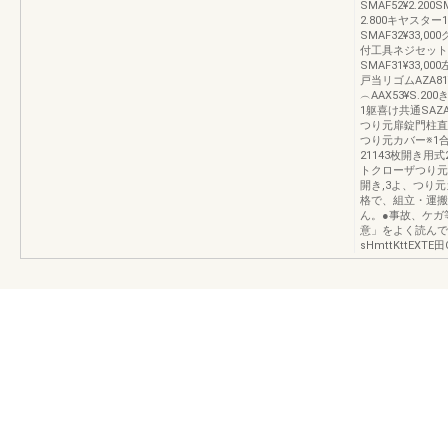
SMAF52¥2.20
2.800キヤス
SMAF32¥33
付工具ネジセット
SMAF31¥33,00
戸当リゴムAZA81
︵AAX53¥S.2
1躯喜け共通SAZA
つり元扉錠門柱直
つり元カバー※1合
21143枚開き用式2
トクローザつり元カ
開き,3よ、つり
格で、組立・運搬
ん。●事故、ケガ
意」をよく読んで
sHmttKttEXTE田