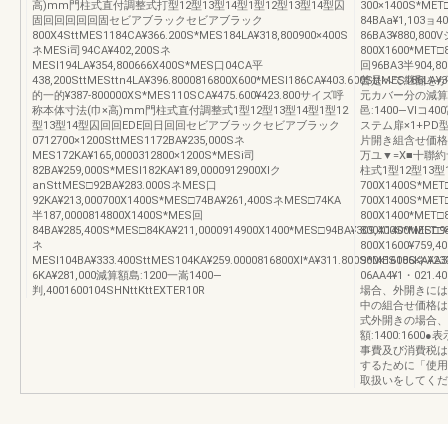
高)mm門柱式直付調整式打型12型13型14型1型12型13型14型囚
300×1400S*MET
固回回回回回固セビアブラックセビアブラック
84BAa¥1,103ョ
800X4SttMES1184CA¥366.200S*MES184LA¥318,800900×400S
86BA3¥880,80
ネMESi司94CA¥402,200Sネ
800X1600*MET□
MESI194LA¥354,800666X400S*MES口04CA平
回96BA3半904,8
438,200SttMESttn4LA¥396.8000816800X600*MESl186CA¥403.600SttMES186LA¥35
曾是へて継翻をが
的一的¥387‐800000XS*MES110SCA¥475.600¥423.800サイズ呼
元カバー分の減算
称本体寸法(巾×高)mm門柱式直付調整式1型12型13型14型1型12
邑:1400―Ⅵコ4
型13型14型囚回回EDE回日回回セビアブラックセビアブラック
ステム扉×1+PD
0712700×1200SttMES1172BA¥235,000Sネ
片開き組含せ価格
MES172KA¥165,0000312800×1200S*MESi司
万ユ▼=X■十聯
82BA¥259,000S*MESI182KA¥189,0000912900Xlク
柱式1型12型13
anSttMES□92BA¥283.000SネMES口
700X1400S*ME
92KA¥213,000700X1400S*MES□74BA¥261,400SネMES□74KA
700X1400S*MET
半187,0000814800X1400S*MES回
800X1400*MET□
84BA¥285,400S*MES□84KA¥211,0000914900X1400*MES□94BA¥309,400S*MES□9
800X1400*MET□
ネ
800X1600¥759,
MESI104BA¥333.400SttMES104KA¥259.0000816800Xl*A¥311.800S*MES186KA¥23
900×1600SネAA
6KA¥281,000減算額島:1200一嵩1400―
06AA4¥1・0
判,4001600104SHNttKttEXTER10R
場合、外開きには
中の組合せ価格は
式外開きの場合、
額:1400:16
事費及び消費税は
するために「使用
取扱いをしてくださ