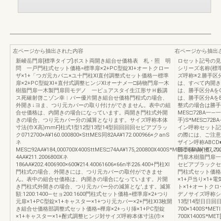
左ページから抽出された内容
右ページから抽出
新崚岳門扉[標準タイプ]ポスト両開き組台せ価格表 札・照 明
ロセット記号の見方
問 一戸門柱式セット価格=標準扉×2+PC型錠Xl+オートクロー
シリーズ名称(標準
ザ×1+「つガ元カバニ×ユ十門柱Xl直付調整式セット価格一標準
ズ呼称※2.勝手区
扉×2+PC型錠Xl+直付式調整ヒンジXlオーナメ一□鋳物門扉一木
は、すべて内開き
樹脂門扉一木製門扉田モデノ 一ピュアスタイ生江形サＨ藪講
は、勝手区分Aを
ス死確射啓こゾン幸︱パー優片開き組台せ価格門程式の場合、
は、勝手区分Aを
外開き↓ヨま、つり元カバーの取り付けができません。表中の組
整式の場合は勝手
合せ価格は、内開きの場合になっています。両開き門柱式外開
MES□72BA一―
きの場合、つり元カバー分の減算となります。サイズ呼称本体
手)S*MES□72B
寸法(巾X高)mmF]柱式1型12型13型14型回回回回セビアブラッ
イン呼称セット記
ク0712700×A¥160.000800×SttMES同82AA¥172.000966×クanS
の際には、ご注意
ネ
ザイン呼称ABCD
MES□92AA¥184,000700X400SttMES□74AA¥175,200800X400S*MES□84AA¥187,20
勝手(家側￨煮ぃ
4AA¥211.2006800Xネ
門扉木樹脂門扉一
186AA¥202.4006900×600¥214.40061606×66n半226.400+門柱Xl
セビアブラックセ
門柱式の場合、外開きには、つり元カバーの取付ができませ
門柱式セット価格=
ん。表中の組合せ価格は、内開きの場合になっています。片開
×1+戸当り×1+
き門柱式外開きの場合、つり元カバー分の減算とな',ます。減算
ト×1+オートクロ
額:1200:1400―セョ200:1600門柱式セット価格=標準扉×2+つり
デノサイズ呼称シ
元扉×1+PC型錠×1+キャスター×1+つり元カバー×2+門柱Xl3枚開
13型14型日日
き組合せ価格部調整式セット価格=樺扉×2+っり挿×1+PC型錠
700×1400S*MET
×1+キャスター×1+酎式調整ヒンジ対サイズ呼称本体寸法(巾×
700X1400S*MET