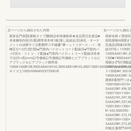
左ページから抽出された内容
右ページから抽出
新富岳門扉[陸屋根タイプ]難雑品本体価格表★全品受注生産品■
部材名称イ害掛区
本体梱包内容(共通)標準扉本体1枚(落し錠組込済)表札・オーナ
容陸屋根A両開き337
メントれ頑膨サリ立酢難呼ス不確嫌”肇一ュｔジダ一ス︲パ︲有
完成品)雨樋2本
峰区分1ヨ巴2型3型●門扉内パイロットコード配線済●門扉内パ
組3370)く1100判卜
イE消ヨ︲ツトコ・ド配線●門扉内パイロットコード配線済本体
1200SAAX15¥1,
寸法(巾×高)mm記号価格記号価格記号価格ヒピアブラッうセピ
1300■1300SAAX1
アブラックセピアブラック標準扉
両開き(門灯用配線付)
1000X1600¥108,900SABAtO¥165,300SABB10¥16S,8001100X1600Z21¥116.200ABA21
1000SAAX31¥1,2
ギイズエ100SHiNNiKttEXTERBOR
卜1300]4¥1.303.
1400SAAX35¥1.3
屋根B通用門つき
15001000+llll
SAAX20¥1.496.2
15001100+1100
SAAX21¥1,497,
SAAX24¥1,537,6
15001300+1300
¥1.543,300539
SAAX28¥1.572,
15001500+1500
SAAX29¥1,5
外観左適用門4595〉