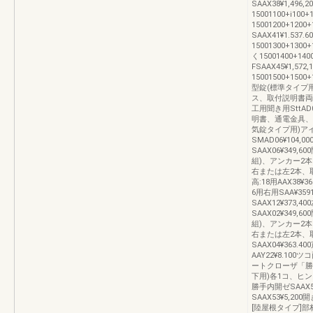
SAAX38¥1,496,2
15001100+i100+
15001200+120
SAAX41¥1.537.
15001300+1300+
く15001400+140
FSAAX45¥1,572
15001500+1500+
型錠(標準タイプ用
ス、取付説明書両開
工用聞き用SttAD
明書、通電金具、結線
気錠タイプ用)アイ
SMAD06¥104
SAAX06¥349,
組)、アンカー2
右または左2本、取付
高:18用AAX38¥
6用右用SAA¥359
SAAX12¥373,4
SAAX02¥349,
組)、アンカー2
右または左2本、取付
SAAX04¥363.
AAY22¥8.100
ートクローザ「勝手
下用)各1コ、ヒ
勝手内開ゼSAAX5
SAAX53¥5,2
[陸屋根タイプ]