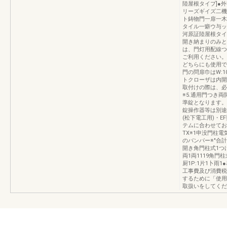
陸屋根タイプ]●
リーズギイズ二機
ト鋳物門一扉一木
タイル一癖ウ与ッ
河原証陸屋根タイ
開き納まりのみと
は、門灯用配線つ
ご利用ください。
どちらにも使用で
門の問扉巾はW:1
トクローザは内開
取付けの際は、必
※5.通用門つき
準錠となります。
錠操作器等は別途
(松下電工用)・E
テムに合わせてお
TX※1申没門柱
のバンパー※″合
開き角門柱式1つけ
両1両1119角門柱
厨1P:1片1卜
工事費及び消費税
するために「使用
取扱いをしてください