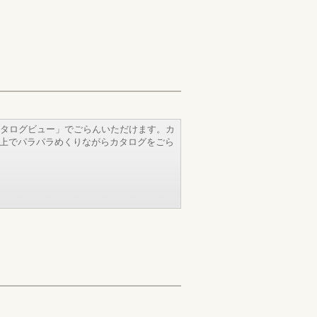
タログビュー」でごらんいただけます。カ
b上でパラパラめくりながらカタログをごら