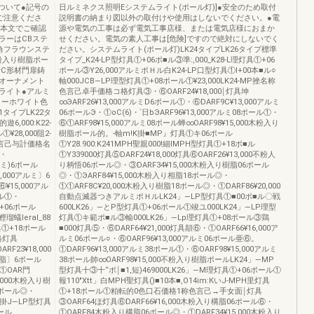
について●記号の
日ルミネクス照明Eシステムライト(ポール灯)]●安全のため取付
ご注意くださ
説明書の納まり図以外の取付けや使用はしないでください。●電
、本文でご確認
源や電気の工事は必ず電気工事店様、または電気店様におまか
ラーはCBステ
せください。電気の素人工事は[危険]ですので絶対にしないでく
角フラウンステ
ださい。システムライト(ポール灯)LK24タイプLK26タイプ標準
粉入り樹脂ポー
タイプ_K24-LP型灯具①+06ポ■ル③準:,000_K28-L理灯具①+06
号C形材門扉鋳
ポール③Y26,000アルミポＨル白K24-LP口型灯具①l+00本■ル○
オーナメント
軸000JCB―LP理型灯具①+08ポール①¥23,000LK24-MP挫名称
ライト●アルミ
色言己卓手価格コ格灯具③・⑥OARF24¥18,000￨灯具坤
リーホワイト色
∞ЭARF26¥13,000アルミD6ポール①・⑥DARF9C¥13,000アルミ
1タイプLK22タ
06ポールЭ・①oC(6)・`日bЭARF96¥13,000アルミ08ポール①・
,000:K22-
⑥①ARF98¥15,000アルミ08ポール蝉∞OARF98¥15,000木粉入り
28,000阻2-
樹脂ポール的。‐軸m!K掛■MP』灯具①キ06ポール
称色言己与計価格名
①Y28.900:K241MPH聖親000!細IMPH型灯具①+18ポ■ル
⑥・
①Y339000灯具⑤DARF24¥18,000灯具⑥OARF26¥13,000不粉人
アルミ)6ポール
り柄悟06ポール◎・③DARF34¥15,000木粉入り樹脂06ポール
,000アルミ〕6
◎・①ЭARF84¥15,000木粉入り相脂18ポール◎・
¥15,000アル
①①ARF8C¥20,000木粉入り樹脂18ポール◎・①DARF86¥20,000
ール①・
自動点滅器つきアルミポＨルLK24」―LP型灯具①■00ボ■ル〇戦
+06ポール
600LK26」―とP型灯具①+06ポール①竣ユ000LK24」―LP理型
鰹瑠蟻leral_88
灯具①キ範ポ■ル③輸000LK26」―Lp理灯具①+08ポール③鶏
具①+18ポール
■000灯具⑤・⑥DARF64¥21,000灯具顛⑥・①OARF66¥16,000ア
格灯具
ルミ06ポール○・⑥OARF96¥13,000アルミ06ポール亜⑥。
RF23¥18,000
①DARF96¥13,000アルミ38ポール①・⑥OARF98¥15,000アルミ
観脂〕6ポール
38ポール帥∞OARF98¥15,000不粉入り樹脂ポールLK24」―MP
①OAR門
型灯具十③十“ポ￨■1,短)469000LK26」―M理灯具①+06ポール①
0,000木粉入り樹
報110"Xtt」白MPH聖灯具()■10本■,O14im:КいJ‐MPH里灯具
8ポール◎・
①+18ポール①粕転的0色口石価格1称色言己→手女面￨灯具
よ掛J―LP型灯具
③OARF64ほ灯具⑥DARF66¥16,000木粉入り構脂06ポール⑥・
ポール
①OARF84木粉入り構脂06ポール◎・①DARF34¥15,000木粉入り