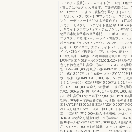
ルミネクス照明[システムライト(ポール灯)]■色
○青田こは色記号が入ります。ご発注の際には、
い。●デザインによって規格色が異な',ますので
ください。●ブラウンはCBブラウンと、ステンカ
ンとコーディネートができる塗装色です。●灯具
ンカラーモスクリーンホワイト色記号STGH●木
ル角ライトフフワンPミディアムブラウンF色記
物門扉木樹脂門扉木製門扉門 一Ｐポスト表札・
エクステリア照明ンーラーライト防犯フラッシュ
ポール色RブラックCBフラウンCBステンモスク
記号LTGHディズ二システムライト(ポール灯)LK2
イプLK23タイプ標準タイプアルミポール醸帥・―的遊6
LP聖灯呉①+06ポ点ルo鶏i距鞭翻府真Oキ08求―ル①¥
LP理灯具①キ08ポール①¥33,000LK23■脚名
色それ休色抵選灯具⑥・⑥ЭARF21¥13,000灯具
⑥OARF22¥18,000灯具③・⑥OARF23¥18,000
①・⑥¥13,000アルミ〕6ポール①・⑥OARF96¥13
ポール①・⑥OARF96¥13,000アルミヽRポール①,⑥
ミ〕8ポール①・⑥OARF98¥15,000アルミ08ポ
⑥OARF98¥15,000木粉入り樹脂ポール帥理灯具③
①¥28,000X2-MP理灯具①+06ポール①¥33,000!母
お山狩灯具①+18ポール①¥33,000″効_1lEIHコ灯
①鶏8,000!紳IW瑠弾叢名称色一巧価格E名称色価
⑥ЭARF21半13,000灯具③OARF22¥10,000灯臭③OA
吊研人り研艦〕6ポール⑥・①¥15,000下材人り
⑥・①OAR門4¥15,000木粉入り構脂06ポール◎・
4¥15,000木納入り構脂18ポール⑥o③ЭARF86¥2
脂18ポール⑥o①OAR門6¥20,000木粉入り崩脂1
①OARF86¥20,000自動点減器つきアルミポール
③+06ポール①¥29,000LK2」―LP型灯具①+06