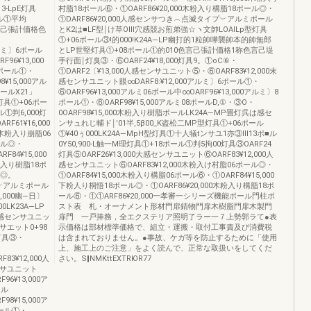
3-LpE灯具
村脂18ポール⑥・①OARF86¥20,000木粉入り構脂18ポール◎・
ール①平均
①DARF86¥20,000人感センサつき︵点滅タイプ︶アルミポール
色言己張計価格色
とK2は■LF型￨け草OⅢ穴感競お煎弟強☆ヽ文帥LOAILp型灯具
①+06ポール③!的000!K24A―LP幽打的1粒帥嘩襲帥本的帥無郎
アルミ〕6ポール
とLP世堅灯具①+08ポール①的010色言己張計価格1称色言己堤
96¥13,000
手行面￨灯臭③・⑥OARF24¥18,000灯具9。①oC⑥・
8ポール①・
①DARF2〔¥13,000人感センサユニット⑤・⑥OARF83¥12,000末
¥15,000アル
感センサユニット眼∞DARF8:¥12,000アルミ〕6ポール①・
ポールX21」
⑥OARF96¥13,000アルミ06ポール中∞OARF96¥13,000アルミ〕8
灯具①+06ポー
ポール①・⑥OARF98¥15,000アルミ08ポールD,①・③O・
ル①判6,000灯
0OARF98¥15,000木粉入り樹脂ポールLK24A―MP畳灯呉は感セ
61¥16,000
ンサュれじ輔ド￨'01半,5β00_K盗松二MP型灯具①+06ポール
00木粉入り崩脂06
①¥40ぅ000LK24A―MpH型灯具①十人犠tンサユ1亦③Ⅲ13ポ■ル
ール◎・
0Y50,900‐L触一M理灯具①+18ポール①判5拘00灯具③OARF24
84¥15,000
灯具⑤OARF26¥13,000大感センサユニット⑥OARF83¥12,000人
粉入り樹脂18ポ
感センサユニット⑥OARF83¥12,000木粉入け村脂06ポール◎・
ル◎。
①OARF84¥15,000木粉入り構脂06ポール⑥・①OARF84¥15,000
プ︶アルミポール
下粉人り桐悟18ポール◎・①OARF86¥20,000木粉入り構脂18ポ
000幽―日〕
ール⑥・①①ARF86¥20,000一孝審一シリーズ機能ポール門柱ポ
LK23A―LP
スト表 札・オーナメント形材門扉錆物門扉木樹脂門扉木製門
大感センサユニッ
扉門 一戸捧務，全エクステリア照明了ラー一７上勢郭ラて●表
サエット0+98
示価格は部材標準価格で、組立・運搬・取付工事責及び消費税
顔灯具③・
は含まれておりません。●事故、ケガ等を防止するために「使用
上、施工上のご注意」をよく読んで、正常な取扱いをしてくだ
83¥12,000人
さい。S‖NMKttEXTRЮR77
ンサユニット
96¥13,000ア
ール
98¥15,000ア
ポール①・