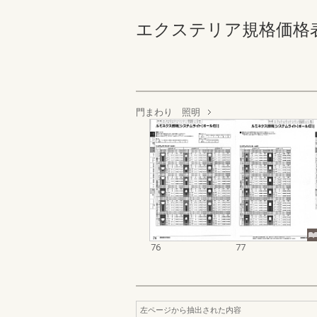
エクステリア規格価格表_20
門まわり 照明
76
77
左ページから抽出された内容