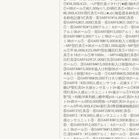
①¥34,000LK23」―LP聖灯臭イЭ十げ￨■嬢￨軸tK21
①+08ポール①粕1,000yり1_lDl舜灯具①+08ポ
崎,000LK233-理灯具①+03ぷ■,ゆ￨輸監題名称
名称色記価1灯具⑥・⑥ЭARF61¥16,000灯具⑥・
⑥OARF62¥21,000灯具⑥・⑥OARF63¥21,000
①・⑥ЭARF9G¥13,000アルミ〕6ポール①・⑥OARF
アルミ06ポール①・⑥DARF斑¥13,000アルミ〕
⑥ЭARF98¥15,000アリレミ98ポール①・⑥OARF98
ミ38ポール①・⑥OARF98¥15,000木粉入り樹脂
―MP型灯具①+06ポール①鶏1,000L縦四―MP型
ル①平36,000LK23JIMPI型妊麺目灯具①+18ポー
具①キ18ポール①率1000n」―MPH4報諏灯具⑥OARF
日灯具③OARF62半21,000灯呉③OARF63¥21.0
ポール◎。③OARF84¥15,000木粉入け樹脂06ポ
③OARF84¥15,000木協入け村脂06ポール◎・①OARF
木粉入り樹脂18ポール⑥・①OARF86¥20,000木
ール◎・③OARF86¥20,000下け大り柄旧18ポー
③OARF8〔¥20,000人感センサつき︵点滅タイ
雛LP聖灯具0+大感センサ五ット0+備ポール①¥38,
理灯具0+人感センサユニット0+備ポール①Y43,000
聖"煎ヽ特毅沖車判鰻ぷ醸申曜plA―Lpu灯員0+
ト0+碑ポール0判0,000買独―LP岨灯具0+大gセン
ポール0平45,000LK23Ar製打具0尊競鞭確軸甑
⑥OARF21灯具③・⑥OARF22¥18,000灯具⑤・
⑥DARF2〔¥18,000人感センサユニット⑤・⑥OARF
感センサユニット③・⑥OARF83¥12,000末感セ
⑥・⑥OARF8:¥12,000アルミ〕6ポール①・⑥OARF
ルミ36ポール①・⑥OARF96¥13,000アルミ06ポ
①,⑥DARF9〔¥13,000アルミ〕8ポール①・⑥OARF
ルミ〕8ポール①・⑥OARF98¥15,000アルミ00