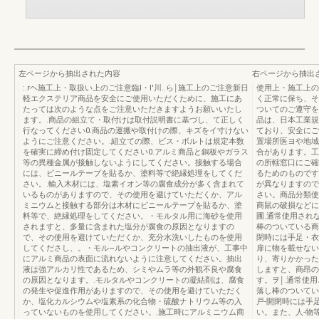
左ページから抽出された内容
右ページから抽出
:.rヘ施工上・取扱い上のご注意臨I・l'川..ら￨施工上のご注意新日
使用上・施工上の
軽エクステリア商品を安全にご使用いただくために、施工にあ
く正常に保ち、そ
たっては次のような点をご注意いただきますようお願いいたし
ついてのご遵守を
ます。.商品の組立て・取付けは取付説明書に基づし、て正しく
品は、日本工業規
行なってください0.商品の運搬や取付けの際、キズをイ寸けない
ており、安全にご
ようにご注意ください。.組立ての際、ビス・ボルトは規定本数
置場所医ヨや地域
を確実に締め付け固定してください0.アルミ商品と銅板やガラス
合があります。工
等の異種金属が接触しないようにしてください。接触する場合
の所轄窓口にご確
には、ビニールテープを貼るか、塗料等で絶縁処理をしてくだ
るためのものです
さい。.輸入木材には、塩素イオン等の腐食成分が多く含まれて
が異なりますので
いるものがありますので、その使用を避けていただくか、アル
さい。商品分類使
ミニウムと接触する部分は木材にビニールテープを貼るか、塗
商鼠の破損などに
料等で、絶縁処理をしてください。・モルタル用に海砂を使用
圃.通常使用され
されますと、多量に含まれた塩分が腐食の原因となりますの
棒のついている商
で、その使用を避けていただくか、充分水洗いしたものを使用
閉時には手足・衣
してくださし、。・モル~ルやコンクリートの抽出液が、工事中
扉に物を載せない
にアルミ商品の表面に流れないように注意してください。抽出
り、寄りかかった
液は強アルカリ性であるため、シミやムラ等の外観不良や腐食
しますと、商昂の
の原因となります。.モルタルやコンクリートの凝結剤は、腐食
す。ヲ￨.通常使
の発生や促進作用がありますので、その使用を避けていただく
落し棒のついてい
か、塩化カルシウムや塩素系の化合物・硫酸ナトリウム等の入
戸-開閉時には手
っていないものを使用してください。.施工時にアルミニウム商
い。また、人-物