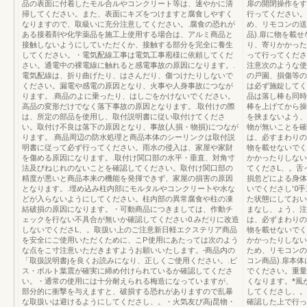
品の表面に付着したモル合ルやコンクリート等は、速やかに清
扉の開閉操作をす
掃してください。また、表面にキズをつけますと腐食しやすく
行ってください。
なりますので、取級いに充分注意してください。.腐食の恐れが
め、リモコンの送
ある接着剤や化学薬品を施工上使用する場合は、アルミ商品と
品).扉に物を載
接触しないようにしていただくか、接触する部分を完全に養生
り、寄りかかった
してください。・電気配線工事は電気工事庖様に依頼してくだ
って行ってくださ
さい。通電中の裸電線に触れると感電事故の原因になります。.
注意次のような使
電気配線は、折り曲げたり、はさんだり、傷つけたりしないで
の戸園、損傷等の
ください。漏電や感電の原因となり、火事や人身事故につなが
は必ず施錠してく
ります。.商品のよに乗ったり、はしごをかけないでください。
品は落し棒も同時
高品の変形だけでなく落下事故の原因となります。.取付けの際
棒を上げてから操
は、所定の部品を使用し、取付説明書に従い取付けてくださ
を挟まないよう、
い。取付け不良は落下の原因となり、事故(人損・物損)につなが
物が無いことを確
ります。.商品周辺の防水処理と商品本体のシーリンクは取付説
は、必すまわりの
明書に従って必ず行ってください。雨水の侵入は、家屋や家財
物を載せないでく
を傷める原因になります。.取付け関口部の水平・垂直、対角寸
かかったりしない
法及びねじれのないことを確認してください。取付け関口部の
てくださL、。舌
精度が悪いと商品本来の機能を発揮できず、家屋の損害の原因
損忽どによる身体
となります。.埋め込み柱内部にモルタルやコンクリー卜や水な
いでくださし'0
どが入らないようにしてください。柱内部の異常腐食や柱の凍
た状態にしておい
結破損の原因になります。・可動商品につきましては、作動チ
まなし、ょう、注
ェックを行ない不具合が無いか確認してください0.みだりに改造
は、必ずまわりの
しないでくださL、。取扱い上のご注意新日軽エクステリア商品
物を載せないでく
を安全にご使用いただくために、こP使用にあたっては次のよう
かかったりしない
な点をこ寸注意いただきますようお願いいたします。-商品内の
ため、リモコンの
「取扱説明書jを良くお読みになり、正しくご使用ください。.ビ
コン商品).扉本
ス・ボルト葉震が確実に締め付けられているか確認してくださ
でください。重量
い。・通常の使用には十分耐えられる梅造になっていますが、
くなります。*風
部分的に衝撃を与えますと、破損する恐れがありますので乱暴
してくださし、。
な取扱いは避けるようにしてくださし、。・火気友ぴ高j昆物・
確認した上で行っ