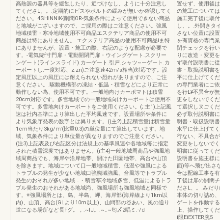
高熱源の器具等を緩蝕したり、近づけなし、ように十分注意し
置せず、使用後は
てくださL、。.定期的にビスやボルトの緩みが無いか確認してく
の施工については
ださい。4SHiNNiK{削聞OR-気象条件によって使用できない商品
施工完了後に取付
と地域がございますので、ご採用の際はご注意ください。強風
し、。.外開きタ
地域積雷・寒冷地域使用不可商品エスクテリア商品の使用不可
さない位置に設置
商品は特にありません。.エクステリア高品の使用不可商品iま特
を有資格の専門業
にありませんが、設置・施工の際、右記のような配慮が必要で
閉チェックを行い
す。-電気錠f寸門扉・電動開閉門扉・ウイングゲート.スクリー
りに改造・変更を
ンゲート(ラインスライド).カーゲート.引戸.シャツ~ーゲート.カ
ず取付説明書に従
ーポートし.一度対応、z.zn)ご注意速42m/s相当)対応です。設
書・取扱説明書を
定風圧以上の風圧には耐えられない恐れがありますので、ご注
平に仕上げてくだ
意ください。.駆動機構部の凍結・低温・積雪などにより正常に
の専門業者にご依
動作しない為、使用不可です。-一般地向けカーポマトは積雪
を行L¥不異合が
20cm対応です。多雪地域での一般地域向けカーポートは使用不
更をしないでくだ
可です。多雪地向けカーポートをご使用ください。(;:主1)上記風
て選択しヌごくだ
速は社内基準により算出した平均風速です。設置場所や条件に
必ず取付説明書に
より気象庁発表の数字とは異ります。()主2)上記積雪量は積雪量
明書・取扱説明書
1cm当たり3kg/m'(比重0.3)の単位量にて算出しています。地
水平に仕上げてく
域、気象条件により単位量が異なりますのでご注意ください。
行ない、不具合が
(注3)上記表及び右記区分は法規上の基準風速や各地域毎に指定
変更をしないでく
された積雪深度ではありません。(i主4)一般地域周商品や強風地
明書に従ってくだ
域周商品でも、海岸や沿岸地帯、開けた田園地帯、高台や山頂
説明書を施主様に
を除きます。地域について口一般地域積雪、低温や強風による
面)等へ飛び出さ
トラブルの発生が少ない地域口強醐域強風、台風等でトラブル
合は配線工事を有
発生のおそれが多い地域...・積雪寒冷地域多雪、低温によるトラ
了後は扉の開閉チ
ブル発生のおそれがある地域尚、強風場所も強風地域と同様で
ださL、。.みだ
す。※強風場所とは、島、半島、岬、海岸部(海岸線より1km以
本体の切り詰め、
内)、山頂、高台(GLより10m以上)、山間部の谷あい、風の通り
ゲートを作動する
道になる場所など長Fグ。，:~IJ。.~.:~匂〆2唱ミ.-/d
上、操作してくだ
i限EiEXTER腕5