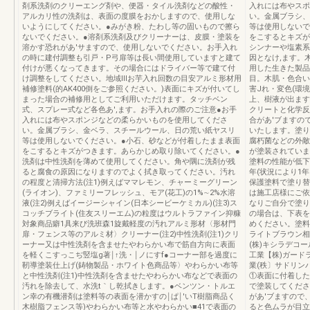
剤系洗剤のクリーエング剤や、便器・タイル洗剤などの酸性・
入れには布やスポ
アルカリ性の洗剤は、表面の度膜をおかしますので、使用しな
い。金属ブラシ、
いようにしてください。●みがき粉、たわし等の固いもので擦ら
等は使用しないで
ないでください。●溶剤系洗剤及びクリーナーは、皮膜・塗装を
をこするとキズが
溶かす恐れがあ'サますので、使用しないでください。お手入れ
シンナーや塩素系
の時に建付調整も引戸・P弓扉等は長い間使用していますと建て
因となけ,ます。
付けが悪くなってきます。その場合にはドライバー等で建て付
用した生きた製品
け調整をしてください。地域lllお芋入れ回数の目安アルミ形材用
目。木肌・色合い
補修塗料(的AK400倒をご参照ください。)表面にキズが付いてし
害Jれ・変色(環
まった場合の補修用としてご利用いただけます。タッチベン
上、樹液が出ます
式、スプレー式など各色あ',ます。お手入れの際のご注意●お手
クリートと化学反
入れには布やスポンジなどの柔らかいものを使用してくださ
合があ'ブますの
い。金属ブラシ、金ベラ、スチールウール、日の荒い紙ヤスリ
いたします。塗り
等は使用しないでください。●小石、砂などが付着したまま表面
腐朽菌などの外敵
をこするとキズがつきます。あらかじめ取り除いてください。●
が塗装されていま
洗剤は中性洗剤を薄めて使用してください。角や隅に洗剤が残
塗料の性能が低下
ると腐食の原因になりますのでよく拭き取ってください。汚れ
年(状況により1
の程度と清掃方法(注1)例えばママレモン、チャーミーグリーン
保護塗料で塗り替
(ライオン)、ファミリーフレッシュ、モア(花工)の1%∼2%水溶
は施工店様にご依
液(注2)例えばイージーシャイン(日本シービーケミカル)(注3)ス
なりご自分で塗り
コッチブライト(住友スリーエム)の粒度はウルトラファイン抑糠
の場合は、下表を
対象商品癖1具来び洗班森1旋戴軽度の汚れアルミ形材〈形材門
めください。塗料
扉・フェンス等のアルミ材〉クリーナー(注2)中性洗剤(注1)クリ
ライトブラウン相
ーナー又は中性洗剤を含ませたやわらかい布で筋自方向に表面
(株)キシラデコー
を軽くこすっこぢ竪塩g著￨↑洗・￨ノにすf●コーナー部を過度に
工業【株)ガード
靭導塗装仕上げ(鋳物製品・ホワイト色商品等〉やわらかい布等
業(秩〕サドリン
と中性洗剤(注1)中性洗剤を含ませたやわらかい布などで表面の
①表面に付着した
汚れを除去して、水洗t｀し乾拭きします。●ベンツン・トルエ
で塗装してくださ
ン幸の有機潜剤は塗料等の表面を潜かすの￨ぱ￨'いT樹脂商品く
があ'ブますので
木樹脂フェンス等)やわらかい布等と水やわらかい■41で表面の
ると色ムラが目立