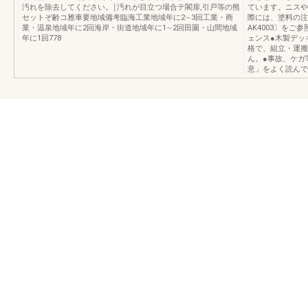
汚れを除去してください。￨汚れが目立つ場合テ閣扉,引戸等の熊
ています。ニスや
セットぞ齢コ雅車要地域備考臨海工業地域年に2∼3回工業・商
際には、塗料の注
業・温泉地域年に2回海岸・街道地域年に1∼2回田園・山間地域
AK4003〕をご
年に1回778
ェンス●木製デッ
格で、組立・運搬
ん。●事故、ケガ
意」をよく読んで