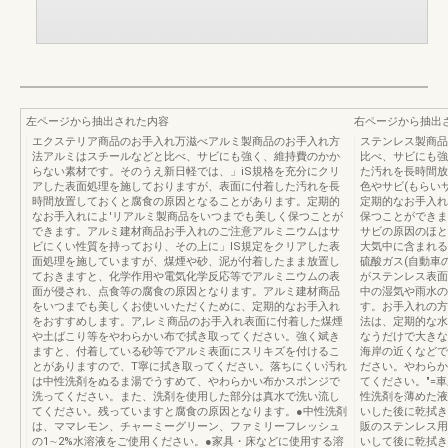
左ページから抽出された内容
右ページから抽出
エクステリア商品のお手入れ万滋べアルミ製商品のお手入れ方
ステンレス製商品
法アルミはスチールなどと比べ、サビにも強く、維持費のかか
比べ、サビにも強
らない素材です。そのうえ新日軽では、」iS規格を充分にクリ
た汚れを長時間放
アした表面処理を施しておりますが、表面に付着した汚れを長
色やサビ(もらい
時間放置しておくと腐食の原因となることがあります。定期的
定期的なお手入れ
なお手入れによ'リアルミ製商品をいつまでも美しく保つことが
保つことができま
できます。アルミ建材商品お手入れのご注意アルミニウムはサ
サビの原因のほと
ビにくい性質を持っており、その上に」IS規定をクリアした表
大気中に含まれる
面処理を施していますが、煤煙や砂、泥が付着したまま放置し
硫酸ガス(自動車
ておきますと、化学作用や電気化学反応等でアルミニウムの表
がステンレス表面
面が侵され、点食等の腐食の原因となります。アルミ建材商品
中の湿気や雨水の
をいつまでも美しくお使いいただくために、定期的なお手入れ
す。お手入れの方
をおすすめします。ア,レミ商品のお手入れ表面に付着した煤煙
法は、定期的な水
や土ばこり等をやわらかい布で拭き取ってください。強く斌き
なうだけで大きな
ますと、付着している砂等でアルミ表面にスリキズを付けるこ
海岸の近くなどで
とがありますので、T寧に拭き取ってください。落ちにくい汚れ
ださい。やわらか
は中性洗剤をぬるま湯でうすめて、やわらかい布かスポンジで
てください。″=車
洗ってください。また、洗剤を使用した部分は真水で洗い流し
性洗剤を薄めた液
てください。残っていますと腐食の原因となります。●中性洗剤
いした後に乾拭き
は、ママレモン、チャーミーグリーン、ファミリーフレッシュ
販のステンレス用
の1∼2%水溶液をご使用ください。●家具・床などに使用する溶
いして後に乾拭き