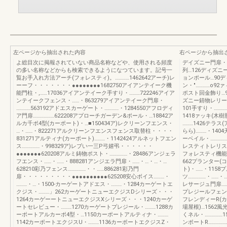
左ページから抽出された内容
右ページから抽出
よ総目次に掲報されていない商品名称などや、使用される頻度
デイズニー門扉・…
の多い名称などからも検索できるようになつています。記号一
列…126ディズニ
覧お手入れ方法アーチ(フォレスティ)。…………1462642アーチ)レ
ョンポール…90デ
ーーフ・・・・・・・●●●●●●●●1682750アイアンテイーク機
ン・"…………o9
能門柱・,……17036アイアンテイーク手すり・………722246アイア
ポスト回金飾り…
ンテイークフェンス・……・863279アイアンテイーク門扉・
ズニー錆物レリー
…………563192アドエスカーゲート・…………・1284550アフロディ
101手すり・………
ア門扉………………622208アプローチガーデン&ポール・…18842ア
1418ァッキ(木樹
ルカ千ポ4型(カーポート)・…■150434ア)レクリーンフエンス・
………1426テラス
…・……・822271アルクリーンフエンスフェンス取替柱・・・・
らら)………・140
831271アルティナ(カーポート)………・1142424アルネットフエン
ーベイル・……………
ス……………・998329ア)レブい一三P弓嬉弔・・・・・・
レスティトレリス…
●●●●●●●620208アルミ鋳物ポスト・……………・28486アンジェラ
フォレスティ機能ポ
フエンス・……・……・888281アンジエラ門扉・……・…・…・…
662プランター(
628210彩乃フェンス……………・・……886281彩乃門
ト)・……・115
扉・・・・・・・・・●●●●●●●●●●625208安心ボイス………・
ツ……………・……
………・…・1500-カーゲートアドエス・………・1284カーゲートエ
レサージュ門扉……
クジス・………」262カーゲートニューエクジスDシリーズ・・・
プレジールフェンス
1264カーゲーートニューエクジスXシリーズ・・・1240カーゲ
フレンディーR(カ
ートセレビュー・………1270カーゲートプレジール・………1288カ
場屋根)…1562
ーポートアルカーポ4型・…1150カーポートアルティナ・………
くネル・……………1
1142カーポートエクジスU・………1136カーポートエクジスZ・
ンポートR……………