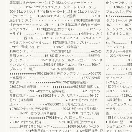
築基準法適合カーボート)…1174452エクジスカーゲート・
649ルーフデッキ
………・・・1262522エクジススクリーンゲートDシリーズ…」
……・1704ルミ
204468エクジストリブルR(カーポート)…1116402エクジスフォ
フェンスネオデッ
ー(カーポート),…・1132414エクステリア照明・……………・27183
DX●●●●●●●●●●
縁台(竹つづり)・・・・・・・・・・・・・979318建築基準法
６ノンレール引戸
適合カーボートエクジスZL…・・1174建築基準法適合カーボー
460・・・・16
トエクジスZLE・…1173建仁寺垣(竹つづり)・…………・950ソーラ
シェンテフェンス・
ーライト・…………・・…。蒼冥門扉・……………………●袖垣(竹つづり)
５７８６２１田―
…………………靱０６︲８３８９７８７２４９２７４５５９４４１コ
扉…………………・８
ーラルストーンポー)レ………・187光悦寺垣(竹つづり)・…………・
(大型)………………
979ゴミ置場ごみ―れ・……………1586ゴミ収集箱・……………………
ィーツェット・………
1589コンテナ・………………………1528古香門扉・……………………●627公
スタクシー停留所・
共用フェンス・………………1618香露フェンス・…………………386三角
…1222バリヤード
プランター・………………1526サイクルシェルターV型・………1579サ
………………………・
インプレイツ…………………2983段柱(形材フエンス用)・………806ダ
ス・…………………8
ブルスライド引戸・……………1676749縦御簾垣・・・・・
２一５６８７６７
●●●●●●●●●●●●●986322多連引戸グランプラザ・………■656736
………………………
台車型引アヨ・・・・・・・・・・・・・・・・,1677749竹垣
ティルーフ・…・1
枝折戸・・・・・●●●●●●●●●●992326竹垣縦御簾垣・………………
レスセンサー・……
986322竹垣御簾垣・・・・・●●●●●●●●●●987323竹垣四ッロ
1500ワイヤレス
垣・………………990324竹つづり金閣寺垣・…………・966296竹つづ
９９５０６６６６
り建仁寺垣・………・●●950294竹つづり大津垣・……………964301
………………・162
竹つこ)り御簾垣・・・・・・・・・・●954298竹つづり清水
ル機能門柱………16
垣・・・・・・・・・・●958300竹つづり竜安寺垣・…………
イ)レフェンス・……
●970300竹つづり光悦寺垣・…………・979318竹つづり玉袖垣・
ーテラス………………
……………979318竹つづり両角袖垣・…………0979318竹つてジリ縁
型)・・・・・・・
台・・・・・●●●●●●●●979318竹つづり四ッロ垣・…………
1588メッシュフ
●960297竹つづり門扉・…………………978318玉袖垣(竹つづり)・
P目扉DP型・・1
……………979318多目的ルーフ・…………………1698766大型パーゴラ・
シュフェンス・F
…………………1584大型門扉(ニユーエクジス)・……416大型門扉号1戸
アミ…1004メッ