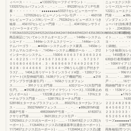
ィベース・・・…………●1333572セーフテイマウント・……………
ニューエクジスDシ
1332572セルバフェンス・…・…・………・892281セルブミP弓房
シリーズ(カーゲ
雇・・・・・・・・・●●●●●●●●633211セレビューカーゲー
1222ニューエ
ト・…………1270526セレビューノンレー)レ引戸・・・…・460158
門扉・…………●3
セレビューフェンスNシリーズ・…792262セレビューボストつき
ゾンダフェンス・…
袖扉………456157セレビュー門扉・…:・…….￨….434150センサライ
ューパオ(自転車
ト(ソーラータイプ)・・
ット・…2342段
118536655052252449252655643442441840440940241435638036843842839038845
や……………810
商品保証についてe‐システムオーエング………・1448e―システム
イト……・……・15
シエード・…………1444e‐システムスクリーン・………1446e―シス
ヨ・・・・・・・
テムパーゴラ・………■442e―システムボックス家具………1450e‐シ
ミ鋳物)。…………
ステムマルコポール・…'1434e―システム機能ポール・……・212
トつき袖扉(セレビ
インターホンシステム・…………1500６４０６３７６３６６３２６
……。1450墨水フ
４︲６２２５︲一７２４５６７３６２８︲２︲︲．５７２５７
630歩行者用補助
０５６８０４６５６４．３︲８６９６６９７６４９２０８７０
…・1004マイアミ
８２８︲０４４６６６ ２９５４４一296うらら(折り戸付きテ
………………610窓
ラス)'……。1404上吊リゲートラインスライドA型…・1200グラン
………………・996
ドゲート(大型伸縮円扉)…1638グランビア機能門柱・…………●218
ス…………・……38
グランプラザ(多連引戸)・……・1656クリエダフェン
戸・…・………16
ス………………・391クリエダ門扉……………………632グロース(大型門扉
用鋳物門扉マイポ
引戸)。……■592車止め(セーフテイマウント`ベース)…1332車止め
柱・・1536マン
(八イポール)・…………・1322車止め(パリヤード)……………1316エタ
ル………………●17
ーナルプラス門扉・………・528178エターナル門扉・………………
………………………1
528180エターナルプラスフェンス………850276エターナ)レフエン
２２２４８２９８
ス・…………。350276NllVフェンス…………・…・…・●886281MV超
８４５６６２７１
高級P弓扉・………………488206MVP弓扉・,…・…………………618207エ
２３３３０３３︲
クサリオ門扉………………・360120エクジス引戸・…………………
６５２６５４６５
1292560エクジスU(カーポート)・………・1136418正クジスZE(カ
リーズ●●●●●●●1
ーポート)………1126409エクジスZLE健築基準法適合カーポート)…
……………・涼雅門扉
1173457エクジスZ(カーポート)・………・1120404エクジスZL(建
両角袖垣(竹つづ