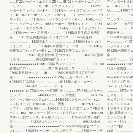
………打20カーポートエクジスZⅡ・……Ⅲ126カーポートエクジス
アインポート壁付け
トリプルR・・1116カーポートエクジスフォー・・・・1132カ
●……1072フアイ
ーポートファインポートR・…1064カーポートフアインポートワ
型……………1488
イドR…1078カーポートフアインポートF・…1072カーポートブリ
Fミニ…………・1
ザードE・……・1158カーポートフレンディーR・…・1046カーボ
フェンス・……………
ートシュガースペース…1088カーポート壁付けタイプ・……1084
662224モニカ門
カーポートエクジスZL・…・・・1174カーポートエクジスZLE・
●●●●●・・・・1
……1178カーポート用照明・……………・1184環境共生商品風光明
樹脂テラス・…………
美………1396環境共生商品レインオアシス・・1527風見鶏・
1366591木樹月
………………………・1520潅水キット………………………1530壁付タイプ(フ
ーン……………・13
アインポート)・…・1034自転車置場ニューパオ…………1566682自
ベランダデッキ……
転車置場フレンディーRミニ…1562676樹映フェンス・
912286木樹脂
…………………・893281樹脂製竹垣(竹つづり)・………・946493樹脂製
扉・・・・・・・
はる竹……………………982920伸縮門扉・・・・・
ーチア・………・6
●●●●●●●●●●●●●1240492新峻岳フェンス・…………,・…・730248
●●●●●●●●●66
新峻岳門扉・………・:…………318104新日軽ポスト・……Ⅲ…………
門扉用電気錠………
27687新日軽サイン………Ⅲ………・28892寿斥宮雪這吾P弓房
２︲１９︲９２３
雇・・・・・●●●●●￨●●●●●●30296シュガースペース・……………
64264329153224
■088390GRC床材・…・・………………018538スポットルーフ・
トリアノン門扉……
………………・16434スーーパーーゲート・・・・・・
1475トレリス(フ
●●●●●●●1640726スーパー有峰門扉・……………474166スクリーン
………………1370
(モデノ)・・,…………744214スクリーン(木樹脂)・……………1374594
リスセット・……1
スクリーン(e―システム)・………1446636スクリーンゲート(エク
チュランドポール
ジス防リーズ)…1204468スタンド置型・…………………■629711ステ
４４７２４４４５
ップデッキ(木樹脂)・………1366591ステンレス製フェンスPB扉リ
１３５４９０２６５
ー7lレ…■610704ステール製フェンスP弓扉マイアミ・…1004330
り[転落防止タイプ]
スチール製フェンス。P弓扉メッシュ・:・1034936スプレモ門
ニットワイド・………
扉・…………………623203スリムフェンス………・・………898282水栓
プレート門柱・……
柱・・・・・●●●●●●●●●●●●●●01530650すやや(防音フエン
ベリエ門扉・…………
ス)…………・810268セーフティエクステリア・………1500-セーフテ
ロ垣・………………