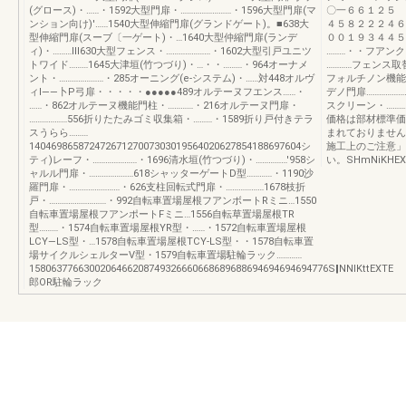
(グロース)・……・1592大型門扉・……………………・1596大型門扉(マ
〇一６６１２５ 
ンション向け)'……1540大型伸縮門扉(グランドゲート)。■638大
４５８２２２４６
型伸縮門扉(スーブ〔一ゲート)・…1640大型仲縮門扉(ランデ
００１９３４４５
ィ)・………Ⅲ630大型フェンス・…………………・1602大型引戸ユニツ
………・・フアン
トワイド………1645大津垣(竹つづり)・…・・………・964オーナメ
…………フェンス取
ント・…………………・285オーニング(e‐システム)・……対448オルヴ
フォルチノン機能門
ィI――卜P弓扉・・・・・●●●●●489オルテーヌフエンス……・
デノ門扉………………
……・862オルテーヌ機能門柱・…………・216オルテーヌ門扉・
スクリーン・…………
………………556折りたたみゴミ収集箱・………・1589折り戸付きテラ
価格は部材標準価
スうらら………
まれておりません
14046986587247267127007303019564020627854188697604シ
施工上のご注意」
ティ)レーフ・…………………・1696清水垣(竹つづり)・……………'958シ
い。SHmNiKHEX
ャルル門扉・…………………618シャッターゲートD型…………・1190沙
羅門扉・……………………・626支柱回転式門扉・………………1678枝折
戸・………………………・992自転車置場屋根フアンボートRミニ…1550
自転車置場屋根フアンポートFミニ…1556自転草置場屋根TR
型………・1574自転車置場屋根YR型・……・1572自転車置場屋根
LCY―LS型・…1578自転車置場屋根TCY‐LS型・・1578自転車置
場サイクルシェルターV型・1579自転車置場駐輪ラック…………
1580637766300206466208749326660668689688694694694694776S‖NNIKttEXTE
郎OR駐輪ラック