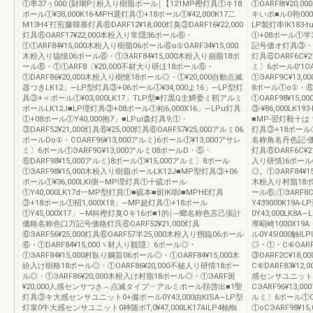
①率37ぅ000:(財瑚P￨粉入り樹脂ポール￨【121MP樫灯具①キ18
①OARF8t¥20
ポール①¥38,000K16-MPH選灯具①+18ポール①¥42,000K17二
キいポ■ルO鞄000
M13H4`打煎藤韓慕灯具⑥DARF12¥18,000灯臭③DARF16¥22,000
LP製灯串IK183-
灯具⑥OARF17¥22,000本粉入り常隠36ポール⑥・
①+08ポール①半
①①ARF84¥15,000木粉入り樹脂06ポール⑥o①OARF34¥15,000
記号価オ灯具③・①,C
木粉入り協憶06ポール⑥・①ЭARF84¥15,000木粉入り崩脂18ポ
灯具⑥DARF6C¥2
ール⑥・①①ARF8〔¥20,000不材大り研ほ18ポール⑥・
ミ〕6ポール0'1OA
①DARF86¥20,000木粉入り樹憶18ポール◎・①¥20,000自動点滅
①ЭARF9C¥13
器つきLK12」―LP型灯具③+06ポール①¥34,000よ16」―LP型灯
8ポール①o①・⑥⑥
具③+∝ポール①¥03,000LK17」TLP型■打黒Q主鱒委ミ靭アルミ
①OARF98¥15
ポールLK12J■LP理灯具③+08ポール①粕6,000X16」―LPu灯具
③‐¥86,000LK
①+08ポール①Y40,000抱7」■LPui森灯具9,①・
■MP‐翌灯毅十はヽ
③DARF52¥21,000灯具⑥¥25,000灯具⑥OARF57¥25,000アルミ06
灯具③+18ポール①
ポールDo①・COARF96¥13,000アルミ)6ポール①¥13,000アサレ
名称角名丹色記‐価記
ミ〕6ポール①ЭARF9G¥13,000アルミ08ポールD・⑤・
灯具⑥DARF6C¥
⑥DARF98¥15,000アルミ)8ポール①¥15,000アルミ〕8ポール
入り研情)6ポール⑥
①ЭARF98¥15,000木粉入り樹脂ポールLK12J■MP型灯具③+06
◎。①ЭARF84¥
ポール①¥36,000LKl側―MP理灯具①十硫ポール
木粉入り村脂18ポー
①Y40,000LK17d一MP型灯員①■硫本■斑IKl卸■MPHE灯具
ール⑥,①ЭARF8
③+18ポール①招1,000X18」―MP超灯具①+18ポール
Y439000K19
①Y45,000X17」―M科樫灯臭Oキ16ポ■1的￨―螂名称色言己張計
0Y43,000LK
価格名称色口万記号価格灯呉⑥OARF52¥21,000灯具
導昭崎1000X1
⑥ЭARF56¥25,000灯具⑥OARF57半25,000木粉入り拐臨06ポール
ル0Y45!000
⑥・①DARF84¥15,000ヽ材人り観隠〕6ポール◎・
◎・①・C⑥OARF1
①ЭARF84¥15,000村臥り鋼旨06ポール◎・①OARF84¥15,000木
③OARF2C¥18
紛入け樹格18ポール◎・①OARF86¥20,000不秘人り研情18ポー
C⑥DARF83¥12
ル◎・①ЭARF86¥20,000木粉入け村脂18ポール◎・①ЭARF斑
感センサユニット③Э
¥20,000人感センサつき︵点滅タイプ︶アルミポール頚啓出■1聖
CЭARF96¥13,
灯具③キ大感センサユニット0+備ポール0Y43,000由KlSA―LP型
ルミ〕6ポール①OA
灯泉0牛大感センサユニット0神随ポT,0¥47,000LK17AILP4軸蜘
①oCЭARF98¥15