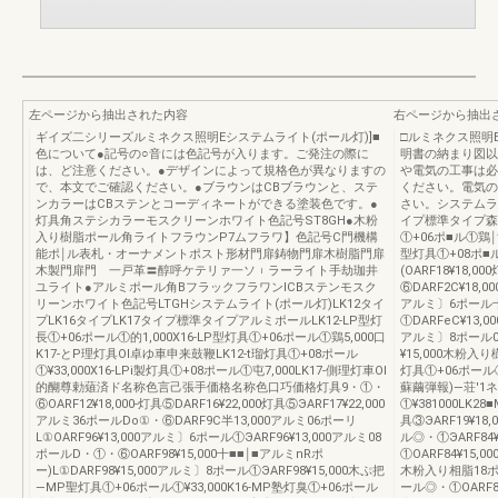
左ページから抽出された内容
右ページから抽出
ギイズ二シリーズルミネクス照明Eシステムライト(ポール灯)]■
□ルミネクス照明
色について●記号の○音には色記号が入ります。ご発注の際に
明書の納まり図以
は、ど注意ください。●デザインによって規格色が異なりますの
や電気の工事は必
で、本文でご確認ください。●ブラウンはCBブラウンと、ステ
ください。電気の
ンカラーはCBステンとコーディネートができる塗装色です。●
さい。システムライ
灯具角ステシカラーモスクリーンホワイト色記号ST8GH●木粉
イプ標準タイプ森懇穂
入り樹脂ポール角ライトフラウンP7ムフラワ】色記号C門機構
①+06ポ■ル①鶏￨す
能ポ￨ル表札・オーナメントポスト形材門扉鋳物門扉木樹脂門扉
型灯具①+08ポ■ル
木製門扉門 一戸革〓醇呼ケテリァ一ソ︲ラーライト手劫珈井
(OARF18¥18,0
ユライト●アルミポール角BフラックフラワンICBステンモスク
⑥DARF2C¥18,
リーンホワイト色記号LTGHシステムライト(ポール灯)LK12タイ
アルミ〕6ポール十U
プLK16タイプLK17タイプ標準タイプアルミポールLK12-LP型灯
①DARFeC¥13,
長①+06ポール①的1,000X16-LP型灯具①+06ポール①鶏5,000口
アルミ〕8ポール0引
K17-とP理灯具OI卓ゆ車申来鼓鞭LK12-t瑠灯具①+08ポール
¥15,000木粉入
①¥33,000X16-LPi製灯具①+08ポール①屯7,000LK17-側理灯車OI
灯具①+06ポール
的醐尊勅薙済ド名称色言己張手価格名称色口巧価格灯具9・①・
蘇繭弾報)―荘'1ネ
⑥OARF12¥18,000‐灯具⑤DARF16¥22,000灯具⑤ЭARF17¥22,000
①¥381000LK2
アルミ36ポールDo①・⑥DARF9C半13,000アルミ06ポーリ
具③ЭARF19¥18
L①OARF96¥13,000アルミ〕6ポール①ЭARF96¥13,000アルミ08
ル◎・①ЭARF84
ポールD・①・⑥OARF98¥15,000十■■￨■アルミnRポ
①OARF84¥15,
ー)L①DARF98¥15,000アルミ〕8ポール①ЭARF98¥15,000木ぷ把
木粉入り相脂18ポー
―MP聖灯具①+06ポール①¥33,000K16-MP塾灯臭①+06ポール
ール◎・①OARF8