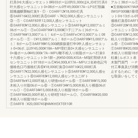
灯具0ヰ大感センサエット0時03ポー以0判S,000rほA_lDl打打具0
アルミ38ポール①O
叶大感センサユニット0+08ポール0平49,000X17A―LPS打類繭
■五俗輸66!K1
競幾趨醸襲軸灯臭9・①・COARF12¥18,000‐灯具
0WSP000幽1冊
⑥ЭARF16¥22,000灯具⑤OARFヽ7¥22,000人感センサユニット
ット0キ13ポ‐ル0
③・①・COARF83半12,000人感センサユニット
価格灯臭⑥DARF18
⑥ЭARF83¥12,000人感センサユニット③ЭARF8g¥12,000アルミ
③OARF20¥18,
06ポール①・①oCDARF96¥13,000町1子￨￨アルミ)6ポール
ンサユニット③ЭAR
①ЭARF96¥13,000アルミ〕6ポール①ЭARFeC¥13,000アルミ08
③OARF83¥12,
ポール①・①・C¥15,000アルミ〕8ポール①ЭARF98¥15,000アル
粉入り付脂06ポール
ミ〕8ポール①ЭARF98¥15,000網膜腺避打申0申人感センサエッ
ル⑥・①OARF84
ト0+06ポ…以0Y45,000K18A―MP理灯員0+大感センサユニット
①ЭARF8t¥20,
0+備ポール0¥49,000k'7A―MPU鞭不粉入り樹脂ポールベ打泉0
木粉入り樹脂18ポ
十六感センサユニット0+1餅―,的¥50‐000LKlSA―M瑠灯勲研大8
柱兼￨ルポスト表
センサユニット0118ポール①¥54,000LK17A―MPUゴ名称色記号
木製門扉門 一Ｐ
価格色口巧価格灯具⑥¥18,000灯臭③OARF16¥22,000灯具
付工事責及び消費
③OARF17¥22,000人感七ンサユニット⑤ЭARF83¥12,000人感セ
止するために「使
ンサユニット⑥OARF83¥12,000人感センサユニⅢ′ト
な取扱いをしてくださ
③ЭARF8e¥12,000不秘人り研憶n6ポール⑥・①ЭARF84¥15,000
木粉入り付脂06ポール⑥・①OARF34¥15,000木粉入り構脂06ポ
ール◎・①DARF34¥15,000木粉入り相脂18ポール⑥・
①ЭARF86¥20,000不材人り研8営18ポール◎。①OARF86¥20,000
木粉入り樹脂18ポール⑥・
①ЭARF8〔¥20,00074S‖NMKttEXTER10R