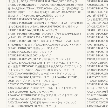
けた受はりD12タイプSAXU74HAXU74¥48,0001D19タイブ
SAXU02HAXU02
SAXU75HAXu751D21タイブSAXU76慎AXu76¥55100011柱標準
AXU03¥65,00
柱(2本入)SAXU70HAXU70¥87,000①‐,コ①‐,〕①「刃‐①‐Fi]テ1①,
SAXU74HAXU74
粛①閉①同粛①「刃①ホキ高:24(クSAXU72HAXU72¥1001000
SAXU75“AXU75¥
高:30(1本フ()※2HAXU73¥90,000側枠D12タイブ
00011柱標準柱(2
SAXU08HAXU08¥27.500モ1D19タイブ
①‐ヤ再罰①①曰①
SAXU09HAXU09¥3110001D21タイプSAXU10HAXU10¥32,0001
人)SAXU72HAXU
は'サD12×L35タイブSAXUllHAXUll¥571000D19×L35タイプ
入)※2SAXU73HA
SAXU12HAXU12¥68,000Dク1×LaSタイブ
SAXUllHAXUll¥
SAXU13HAXuta¥70.5001D12×L42タイプ¥69,500D19×L42タイ
SAXU12HAXUt2
ブSAXU15HAXU15¥33,500ヽD21XL42タイブ
SAXU13HAXU13
SAXU16HAXU16¥85.5001D12×L49タイプSAXU17“AXU17半
SAXU14HAXU14
81,5001Dlq×14qタィブSAXU18HAXU18¥39.000D21Xと49タイ
AXU15¥83.500
フSAXU19¥101,0001母屋セットL35タイブ
SAXU16HAXU16
SAXU23ltAXU23¥22,50011L42タイフ
SAXU17HAXU17
SAXU24HAXU24¥26.0001L49タイプ
SAXU13HAXU18
SAXU25HAXU25¥29,000111(け汁善はリフラケット2
19¥101,000連結
コ)SAXU33HAXU33¥32.00011111セットけたエンドキヤッフ
イプSAXU21HAXU
石・左岳2コ¥17,0001111屋根材対４枚入D12タイプアクリルラ
SAXU22HAXU2
イトフロンズCAXV01CAXV01¥8,000①②フルースモーク
SAXU23HAXU23
AAXV01AAXV01¥81000ポリカーボネートライトブロンズ
SAXU24HAXU24
CBAY01CBAY01¥11,000フルースモークABAY01ABAY01¥11、
AXU25¥291
000D19タイプアクリルライトブロンズ
トSAXじ33ltAX
CAXV03CAXV03¥13,000①②フルースモーク
SAXU37HAXU3
AAXV03AAXV03¥131000ポリカーボネートライトブロンズ
ルライトワロンズCA
CBAY03CBAY03¥18,000フルースモーク
AAXV01AAXV
ABAY03ABAY83¥18.000D21タイプアクリルライトフロンズ
CBAY01CBAY0
CAXV05CAXV05¥lS,000①②ブルースモーク
ABAY01ABAY
AAXV05AAXV05¥15,000ポリカーボネートライトフロンズ
CAXV03CAXV0
CBAYOSCBAYDS¥21.000ブルースモーク
AAXV03AAXV