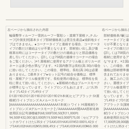
左ページから抽出された内容
右ページから抽出
輪薩墾学ィルーフ一雷的ルーフ一緊彰シ︲渡廊下屋根ァ_チJレ
部材価格表/嚇￨
ーフ[片側支持]基本タイプ部材価格表￨は受注生産品●傾斜地タイ
ーナータイプと違
プはできません。●コーナータイプと連絡する場合、コーナータ
りが不要となりま
イプの数だけ連結はりが不要となります。部材拾い出し及び価
ータイプの致だけ
格算出時にはコーナータイプの数だけの連絡はりと部品価格を
(詳しくは758頁
差し引いてください。(詳しくは758貢の連棟十コーナーの場合
根材に使用するア
をご覧ください。)※1.屋根材に使用するアクリル板とポリカーボ
な'サます。※2.
ネートは多少色が異な'ブます。※2.国内数字は長柱(高:30)の場合
い。この場合、標準
に拾い出してください。この場合、標準柱。長柱(高:24)は必要
価格は部材標準価
ありません。□基本タイプ●セット記号の組合せ価格は、標準
含まれておりませ
柱・屋根アクリル板使用です。長柱使用の場合は、標準柱を長
上、施工上のご注
柱に替えて拾い出してください。●屋根材の色はブルースモーク
さい。運標タイプ
が標準となっています。ライトブロンズもあけ,ます。ぶづL35
アクリル板使用で
タイプL42タイプL49タイプ
て拾い出してくだ
D12D19D21D12D19D21D12D19D21t本体)ヒピアブラック:St屋
なっています。ライ
根材)ライトブロンズ:Aメルースモーク:
プL49タイプD12D
[AAAAAAAAAAAAAAAAAAAAAAAA1本体)トワイト:HI屋根材)ラ
アブラック:S(屋
イトブロンズ:Aデルースモーク:[ゾAAAAAAAAA!開AAA部材名称
[AAAAAAAAAA
使用区分記号瀞檀確判68,500円00,50(判11,000均
材)ライトブロンズ
94,500F432,00C佃3,000判19,500F463,000円75,00〔セビアブラ
名称使用区分記号瀞団鶏
ックホワイトけたL35タイフSAXU01HAXU01¥53.0001L42タイ
17,000判28,00
プSAXU02HAXU02¥59,000L49タイブSAXU03HAXU03¥6S.000
イトけたL35タイプS