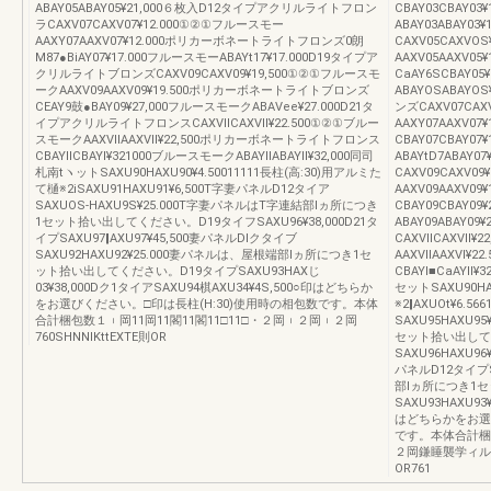
ABAY05ABAY05¥21,000６枚入D12タイプアクリルライトフロン
CBAY03CBAY0
ラCAXV07CAXV07¥12.000①②①フルースモー
ABAY03ABAY
AAXY07AAXV07¥12.000ポリカーボネートライトフロンズ0朗
CAXV05CAXVO
M87●BiAY07¥17.000フルースモーABAYt17¥17.000D19タイプア
AAXV05AAXV
クリルライトブロンズCAXV09CAXV09¥19,500①②①フルースモ
CaAY6SCBAY0
ークAAXV09AAXV09¥19.500ポリカーボネートライトブロンズ
ABAYOSABAY
CEAY9鼓●BAY09¥27,000フルースモークABAVee¥27.000D21タ
ンズCAXV07CA
イプアクリルライトフロンスCAXVllCAXVll¥22.500①②①ブルー
AAXY07AAXV
スモークAAXVllAAXVll¥22,500ポリカーボネートライトフロンス
CBAY07CBAY0
CBAYllCBAYl¥321000ブルースモークABAYllABAYll¥32,000同司
ABAYtD7ABAY
札南tヽットSAXU90HAXU90¥4.50011111長柱(高:30)用アルミた
CAXV09CAXV0
て樋※2iSAXU91HAXU91¥6,500T字妻パネルD12タイア
AAXV09AAXV
SAXUOS‐HAXU9S¥25.000T字妻パネルはT字連結部lヵ所につき
CBAY09CBAY0
1セット拾い出してください。D19タイフSAXU96¥38,000D21タ
ABAY09ABAY
イプSAXU97‖AXU97¥45,500妻パネルDlクタイブ
CAXVllCAXVl
SAXU92HAXU92¥25.000妻パネルは、屋根端部lヵ所につき1セ
AAXVllAAXVl
ット拾い出してください。D19タイプSAXU93HAXじ
CBAYl■CaAYll¥
03¥38,000Dク1タイアSAXU94棋AXU34¥4S,500○印はどちらか
セットSAXU90HA
をお選びください。□印は長柱(H:30)使用時の相包数です。本体
※2‖AXUOt¥6.
合計梱包数１︲岡11岡11閣11閣11□11□・２岡︲２岡︲２岡
SAXU95HAXU
760SHNNIKttEXTE則OR
セット拾い出して
SAXU96HAXU96
パネルD12タイプS
部lヵ所につき1
SAXU93HAXU93
はどちらかをお選
です。本体合計梱包
２岡鎌睡襲学ィルー
OR761