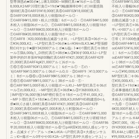
型専弾惑め■00ポ■￨ぶ蒋3,000Xl―M脚灯具○■16ポール①鶏
①OARF84¥15,
8,000LK2-MP川理打臭①+19ボ■″0軸膝脚串D申￨ポ￨IⅢ運惑鶏
不粉入り冊幅06ポー
3β00灯具③OARF01¥18,000灯具⑥OARF02¥18,000灯具
ル◎・①OARF86
⑤ЭARFOt¥18,000木粉入り樹脂06ボール◎・
③OARF8G¥20,
①OARF84¥15,000ヽ粉人け拐脂〕6ポール◎・①OARF84¥15,000
自動点滅器つきとK
木粉入り樹脂06ポール◎。①DARF84¥15,000木粉入り樹脂18ポ
―LP型灯具①+06
ール◎・①ЭARF86¥20,000木粉入け樹脂18ポール◎・
半いや00アルミポー
①OARF86¥20,000木粉入り崩脂18ポール◎・
LPi型灯具①+08ポ
①①ARF8〔¥20,000自動点滅器つきXl」―LP型灯具③+06ポール
①常く311000
①¥34,000LK2」―LP型灯具①+06ポ■ル○¥34m0LK3J■LP堅張醇
⑤⑥OARF44¥15
勲C刈ヤお十■嬢Y342000アルミポ■ル臨↓卜■や1畳灯具①キ08ポ
∞OARF51¥16,
ール①鶏6,000y,1_,Dl刑灯具①+08ポ■ル③¥36す000LK3J―LP型
ミ〕6ポール①⑥DA
策申伊的01本張W96β00鞠灯具OARF41¥21,000灯具OARF42半
∞DARF96¥13,
21,000灯具DARF4g¥21,000アルミ)6ポール
レミ08ポール①⑥①
①⑥①⑥ЭARF9G¥13,000アルミ〕6ポール①・①の・
∞①ARF98¥15
`6)OARF96¥13,000アルミ06ポールD,①・③DARF9〔¥13,000アル
ール①¥90,000L
ミ〕8ポール⑬⑥∪③ЭARF98¥15,000アルミ38ポール
MP型灯具〇キ06
①⑥①⑥OARF98¥15,000アルミ38ポールD・①・
①¥35,000LK5
⑥①ARF9t¥15,000不粉入り樹脂ポールXtJ―MP型灯具①キ06ポ
型灯具①+19ボ
ール①れ000LK2」―MP型灯具①+06求■ル③Y36B000LK3」
己卓事価格灯具⑥OAR
￨IMPI型Y36,0001無3-MP樫灯長①キ18ポール①平41,000_K2」
⑥OARF51¥16,
―MP卜理灯具①+18ポ■ル①判1,000LK3JttMPHEi鞄建惑0+iも
木粉入り研脂06ポー
求■Ⅲl,Cさ絡1,000灯具⑥ЭARF41¥21,000灯具③OARF42半
ー九⑥・①ЭARF3
21,000灯具⑥DARF4g¥21,000木粉入り村脂06ポール◎・
6¥20,000不材人
③ЭARF34¥15,000木粉入り樹脂06ポール◎・①OARF84¥15,000
脂18ポール⑥,①①
木粉入り樹脂06ポール◎。①OARF84¥15,000不け大り研精18ポ
アルミポール:K4
ール◎・③ЭARF86¥20,000木粉入け樹脂18ポール◎・①OARF86
③¥37,000_
半20,000木粉入り樹脂18ポール⑥'①pAR田¥20,000人感センサつ
0Y43!000.Kl
き︵点滅タイプ︶アルヽポ■ルiKIA―LP理灯具③+大感センサユ
即LK4AとL曜灯
ニッЮ+備ポール0半やや00.K2A―LP型打具0中大感センサユ￨ッ
¥99,000LKS