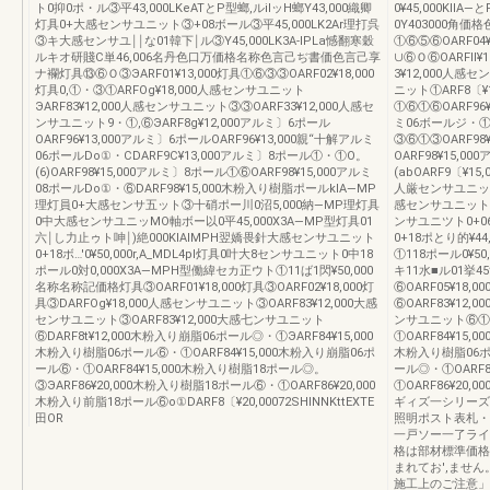
ト0抑0ポ・ル③平43,000LKeATとP型螂,ルilッH螂Y43,000織卿
0¥45,000Kl
灯具0+大感センサユニット③+08ボール③平45,000LK2Ar理打呉
0Y403000角
③キ大感センサユ￨￨な01韓下￨ル③Y45,000LK3A-lPLa憾翻寒穀
①⑥⑤⑥OARF04¥
ルキオ研賤C単46,006名丹色口万価格名称色言己ぢ書価色言己享
∪⑥Ｏ⑥OARFll
ナ襴灯具⑬⑥Ｏ③ЭARF01¥13,000灯具①⑥③③OARF02¥18,000
3¥12,000人感
灯具0,①・③①ARFOg¥18,000人感センサユニット
ニット①ARF8〔¥
ЭARF83¥12,000人感センサユニット③③OARF33¥12,000人感セ
①⑥①⑥OARF96¥
ンサユニット9・①,⑥ЭARF8g¥12,000アルミ〕6ポール
ミ06ボールジ・①A
OARF96¥13,000アルミ〕6ポールOARF96¥13,000親“十解アルミ
③⑥①③OARF98
06ポールDo①・CDARF9C¥13,000アルミ〕8ポール①・①O。
OARF98¥15,0
(6)OARF98¥15,000アルミ〕8ポール①⑥OARF98¥15,000アルミ
(abOARF9〔¥
08ポールDo①・⑥DARF98¥15,000木粉入り樹脂ポールklA―MP
人厳センサユニット0
理灯員0+大感センサ五ット③十硝ポー川0沼5,000納―MP理灯具
感センサユニット0+
0中大感センサユニッMO軸ボー以0平45,000X3A―MP型灯具01
ンサユニツト0+0
六￨し力止ゥト呻￨)絶000KlAIMPH翌嬌畏針大感センサユニット
0+18ポとり的¥4
0+18ボ…'0¥50,000r,A_MDL4pl灯具0叶大8センサユニット0中18
①118ポール0¥5
ポール0対0,000X3A―MPH型働緯セカ正ウト①11ば1閃¥50,000
キ11水■ル01挙45
名称名称記価格灯具③OARF01¥18,000灯具③OARF02¥18,000灯
⑥OARF05¥18,
具③DARFOg¥18,000人感センサユニット③OARF83¥12,000大感
⑥OARF83¥12,
センサユニット③OARF83¥12,000大感七ンサユニット
ンサユニット⑥①A
⑥DARF8t¥12,000木粉入り崩脂06ポール◎・①ЭARF84¥15,000
①OARF84¥15,
木粉入り樹脂06ポール⑥・①OARF84¥15,000木粉入り崩脂06ポ
木粉入り樹脂06ポー
ール⑥・①OARF84¥15,000木粉入り樹脂18ポール◎。
ール◎・①OARF8
③ЭARF86¥20,000木粉入り樹脂18ポール⑥・①OARF86¥20,000
①OARF86¥20,
木粉入り前脂18ポール⑥o①DARF8〔¥20,00072SHINNKttEXTE
ギィズ一シリーズ
田OR
照明ポスト表札
一戸ソー一了ライト一
格は部材標準価格
まれてお',ませ
施工上のご注意」