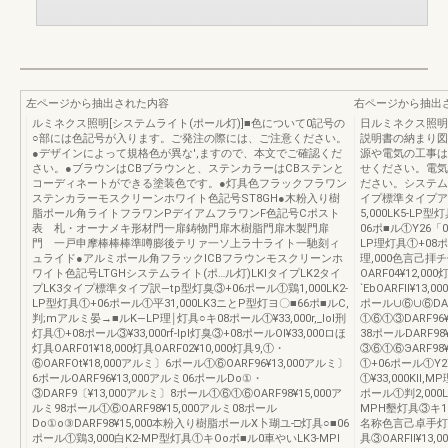
左ページから抽出された内容
右ページから抽出
ルミネクス照明[システムライト(ポール灯)]■色について0記号の
日ルミネクス照明
○部には色記号が入ります。ご発注の際には、ご注意ください。
説明書の納まり図
●デザインによって規格色が異な',ますので、本文でご確認くだ
源や電気の工事は
さい。●ブラウンはCBブラウンと、ステンカラーはCBステンと
せください。電気
コーディネートができる塗装色です。●灯具色フラックフラワン
ださい。システムラ
ステンカラーモスクリーンホワイト色記号ST8GH●木粉入り樹
イプ標準タイプアル
脂ポール角ライトフラワンPデイアムフラワンF色記号Cポスト
5,000LK5-LP
表 札・オーナメキ形材門一扉鋳物門扉木樹脂門扉木製門扉
06ポ■ル①Y26「00
門 一戸申摩棒棒棒準噂膨後テリァ一ソ上ラ十ライト一馳刻ィ
LP理灯具①+08ポ
ュライド●アルミポール角フラックICBフラウンモスクリーンホ
理,000色言己
ワイト色記号LTGHシステムライト(ポ…ル灯)LKlタイプLK2タイ
OARF04¥12,0
プLK3タイプ標準タイプ訳―tp型灯臭③+06ポール①鶏1,000LK2-
`EbOARFll¥13
LP型灯具①+06ポール①平31,000LK3ニとP型灯ヨ〇■66ポ■ルC,
ポール∪⑥∪⑥DAR
判;mアルミ晏→■ルK―LP理￨灯具○キ08ポール①¥33,000r,_lol刑
①⑥①③DARF96¥
灯具①+08ポール③¥33,000rf-lpl灯臭③+08ポールOI¥33,000ロほ
38ポールDARF98
灯具OARF01¥18,000灯具OARF02¥10,000灯具9,①・
③⑥①⑥ЭARF98
⑥OARFOt¥18,000アルミ〕6ポール①⑥OARF96¥13,000アルミ〕
①+06ポール①Y2
6ポールOARF96¥13,000アルミ06ポールDo①・
①¥33,000Kll
③DARF9〔¥13,000アルミ〕8ポール①⑥①⑥OARF98¥15,000ア
ポール①判2,000
ルミ98ポール①⑥OARF98¥15,000アルミ08ポール
MPH墾灯具③キ
Do①o③DARF98¥15,000本粉入り樹脂ポールX卜瑚ユ‐□灯具○■06
名称色言己卓手灯具⑥O
ポール①鶏3,000白K2-MP型灯具①キOoボ■ル0車やいLK3-MPI
具③OARFll¥1