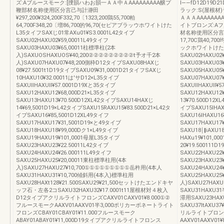
ズ:Aブルースモーク:[捜韻ハわお韻一ＡＡ中ＡAAAAAAAAA醸プ
l――fD12D19D
鞭部材名称使用区分言己与計瀞田
ラック:S(屋根材
¥297,200¥324,200F332,70〔1323,200鶏55,700粕
ＡＡＡAAAAAAA
64,700F348,20〔増86,700的96,70(セピアブラッウホワイトけた
イトブロンズ:Aフル
L35タイフSAXじ01常AXu01¥S3.0001L42タイブ
材名称使用区分言己
SAXU02HAXU02¥59,00011L49タイフ
17,70C鶏40,700
SAXU03HAXU03¥65,00011柱標準柱(2本
ックホワイトけたL35
入)SAXUOSHAXUOS¥40,200②②②②②②②②②t予オ千2本
SAXU02HAXU02
人)SAXU07HAXU07¥48,200側枠D12タイブSAXU08HAXじ
SAXU03HAXU03
08¥27.5001t1D19タイブSAXU09¥31,0001D21タイフSAXじ
SAXU05HAXU0
10HAXU10¥32.00011は'サD12×L35タイブ
SAXU07HAXU07
SAXUllHAXUll¥57.0001D19Xと35タイブ
SAXUllHAXUll¥
SAXU12HAXU12¥68,000D21×L35タイブ
SAXU12HAXU12
SAXU13HAXU13¥70.500D12XL42タイブSAXU14HAXじ
13¥70.500D12
14¥69,5001D19×L42タイプSAXU15RAXU15¥83.500D21×L42タ
イプSAXU15IHAX
イブSAXU16¥85,5001D12XL49タイフ
SAXU16IHAXU16
SAXU17HAXU17¥31,5001D19×と49タイブ
SAXU17HAXU17
SAXU18HAXU18¥99,000Dク1×L49タイブ
SAXU18￨‖iAXU1
SAXU19HAXU19¥101,0001母屋L35タイプ
HAXu19¥101,
SAXU23HAXU23¥22.50011L42タイブ
20¥19.500111
SAXU24HAXU24¥26.000111L49タイフ
SAXU22HAXU22
SAXU25HAXU25¥20,00011東柱標準柱用(4本
SAXU23HAXU23
入)SAXU27HAXU27¥10,700①①①①①①①①①岳杵用(4本人
SAXU24HAXU24
SAXU31HAXU31¥10,700傾斜用(4本入)標準柱用
SAXU25HAXU25
SAXU28HAXt128¥21.500SAXU29¥21,500セットけたエンドキヤ
人)SAXU27HAX
ッフ石・左各2コSAXU32HAXU32¥17.0001t11屋根材対４枚入
SAXU31HAXU3
D12タイプアクリルライトフロンズCAXV01CAXV01¥8.000①②
滞用SAXU23HA
フルースモークAAXV01AAXV01半3,000ポリカーボネートライト
SAXU37ltAXU
フロンズCBAY01CBAY01¥11.000フルースモーク
リルライトブロンズC
ABAY01ABAY01¥11,000D19タイプアクリルライトフロンス
AAXV01AAXV