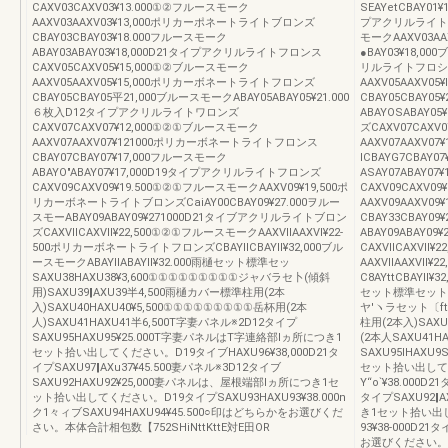
CAXV03CAXV03¥13.000①②フルースモーク
SEAYetCBAY01
AAXV03AAXV03¥13,000ポリカーポネートライトブロンズ
プアクリルライトフロ
CBAY03CBAY03¥18.000フルースモーク
モークAAXV03A
ABAY03ABAY03¥18,000D21タイプアクリルライトフロンス
●BAY03¥18,0
CAXV05CAXV05¥15,000①②ブルースモーク
リルライトフロシスC
AAXV05AAXV05¥15,000ポリカーボネートライトフロンズ
AAXV05AAXV
CBAY05CBAY05平21,000ブルースモークABAY05ABAY05¥21.000
CBAY05CBAY0
６枚入D12タイプアクリルライトワロンズ
ABAYOSABAY
CAXV07CAXV07¥12,000①②①ブルースモーク
ズCAXV07CAX
AAXV07AAXV07¥121000ポリカーボネートライトフロンス
AAXV07AAXV
CBAY07CBAY07¥17,000フルースモーク
ICBAYG7CBAY
ABAYO″ABAY07¥17,000D19タイプアクリルライトフロンズ
ASAY07ABAY
CAXV09CAXV09¥19.500①②①フルースモークAAXV09¥19,500ポ
CAXV09CAXV0
リカーボネートライトブロンズCaiAY00CBAY09¥27.000ヲルー
AAXV09AAXV
スモーABAY09ABAY09¥271000D21タイブアクリルライトブロン
CBAY33CBAY0
ズCAXVllCAXVll¥22,500①②①フルースモークAAXVllAAXVl¥22‐
ABAY09ABAY
500ポリカーボネートライトフロンズCBAYllCBAYll¥32,000ブル
CAXVllCAXVl
ースモークABAYllABAYll¥32.000雨樋セット標準セッ
AAXVllAAXVl
SAXU38HAXU38¥3,600①①①①①①①①①ジャバラセ卜(傾斜
C8AYttCBAYll¥
用)SAXU39‖AXU39半4,500雨樋カバー標準柱用(2本
セット標準セットSA
入)SAXU40HAXU40¥5,500①①①①①①①①①岳杯用(2本
ヤ′ヽラセット〔ft
人)SAXU41HAXU41半6,500T字妻パネル※2D12タイプ
柱用(2本入)SAX
SAXU95HAXU95¥25.000T字妻パネルはT字連絡部lヵ所につき1
(2本人SAXU41H
セット拾い出してください。D19タイブHAXU96¥38,000D21タ
SAXU95IHAX
イプSAXU97‖AXu37¥45.500妻パネル※3D12タイブ
セット拾い出してく
SAXU92HAXU92¥25,000妻パネルは、屋根端部lヵ所につき1セ
Y“o`¥38.000D
ット拾い出してください。D19タイプSAXU93HAXU93¥38.000n
タイプSAXU92‖
ク1々ィブSAXU94HAXU94¥45.500○印はどちらかをお選びくだ
き1セット拾い出し
さい。本体合計相包数【752SHiNttKttE対E田OR
93¥38‐000D21
お選びください。本体