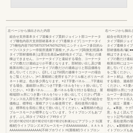
左ページから抽出された内容
右ページから抽出
組合せ支持基本タイプ道榛タイプ貫斜ジョイント部コーナータ
組合せ両支持タイ
イプ梱包内容片支持部材基本タイプ1遵棟タイプ￨コーナータイ
タイプ環斜ジョイ
ブ1梱包内容750758753754760762765￨ニシティルーフ多目的ル
タイプ遵棟タイプ￨コ
ーフバスタクシー停留所漉廊下屋根ァ_チJレーフ[両側支持]基本
部材価格表/嚇￨
タイプ部材価格表￨は受注生産品●傾斜地タイプは、平地との連
棟はできません。
棟はできません。コーナータイプと違結する場合、コーナータ
イプの数だけ連結
イプの数だけ連結はりが不要となります。部材拾い出し及び価
格算出時にはコー
格算出時にはコーナータイプの数だけの連絡はりと部品価格を
差し引いてくださ
差し引いてください。(詳しくは750買の連棟十コーナーの場合
をご覧ください。
をご覧ください。)※1.屋根材に使用するアクリル板とポリカーボ
ネート材は、色が多
ネート材は、色が多少異なります。※2.T字妻パネル………T字連結
する場合、連絡部
する場合、連絡部lヵ所につきT字妻パネルを1セット拾い出して
ください。※3.
ください。※3.妻パネル……………妻パネルを取り付ける場合は、屋
根端部lヵ所につ
根端部lヵ所につき妻パネルを1セット拾い出してください門扉・
ルーフ一多目的ル
フェンス出入田引杢カ戸歩lト□基本タイプ●セット記号の組合せ
型カーゲート出入
価格は、標準柱・屋根アクリル板使用です。長柱使用の場合
で、組立・運搬・
は、標準柱を長柱に替えて拾い出してください。●屋根材の色は
ん。●事故、ケガ
ブルースモークが標準となっています。ライトブロンズもあ'ブ
意」をよく読んで
ます。ぶし35タイプ42タイプ49タイプ
セット記号の組合
D12D19D21D12D19D21D12D19D21(本体)セピアブラック:S(屋
す。長柱使用の場
根材)ライトブロンズ:AブルースモークiEAAAAAAAAA，ＡＡｈＡ
さい。●屋根材の
AAAAAAAAAAAAAAA(不杯ブホワイト:H(屋根材)ライトブロン
イトブロンズもあ'