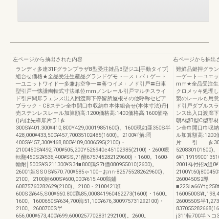
左ページから抽出された内容
右ページから抽出
ランディ多連31FグランプラザB型受注雑品B型ジユ[手動タイプ]
難鮮品鍵押グラン
組台せ価格★全品受注生産品グランドゲモト一ス︲パ︲ゲート
ーゲート一ユエッ
一ユニットワイド一多兼お空争一〓蒋つイメ︲ノド引戸〓臼車
mm★全品受注生
型引戸一懐謙殉転式寸法単位mmノンレール引戸マルチスライ
クロメッキ処理し
ド引戸問扉ラェンス出入回渡廊下停留所屋根その他呼称セビア
製のレールも用意
ブラック・CBステン全巾開口巾収納巾本体組合せ(本体寸法)丹‖
ド引戸ダブルスラ
売ステンレスレール加算額高:1200価格高:1400価格高:1600価格
ンス出入口渡廊下
()内は先導扉片ラ1き
朝A型B型C型部材7
300S¥401.300¥410,800Y429,00019851600)。1600現如亜350S半
ン全巾開口巾収納
428,000¥433,500¥457,70035102485(1600)。2100¥!`解:岡
ル加算額高:1200
400S¥457,300¥468,800¥489,0006595(2100)・
片 引 き300S¥1,0
2100450S¥492,700¥505,200Y526940e45102985(2100)・2600親
520830101600
転翻450S2¥536,400¥SS,71醐675745282129600)・1600。1600‐
6¥1,1919900135
輸耐￨500S¥S211300¥S34■800鶏S7t価080955010(2600)。
2001祥付招a組0¥1,
26001姫SSOS¥570.700¥585ゃ100―おnn‐825755282629600)。
2100Yt60j8004
2100。2100姫600S¥600,000¥615.400鶏鋪
2600450S2導
60875760282629(2100)。2100・2100421班
■22Sia66Ytg258
600S2¥645,S00¥660.800鶏85,000841960462273(1600)・1600。
1600500S¥t,198
1600。1600650S¥634,700海51,100¥676,300975731292100)・
2600550S半1,2
2100。2600700S半
837055282668(1
656,000¥673,400¥699,6000257702831292100)。2600。
j311転700半ヽコ35