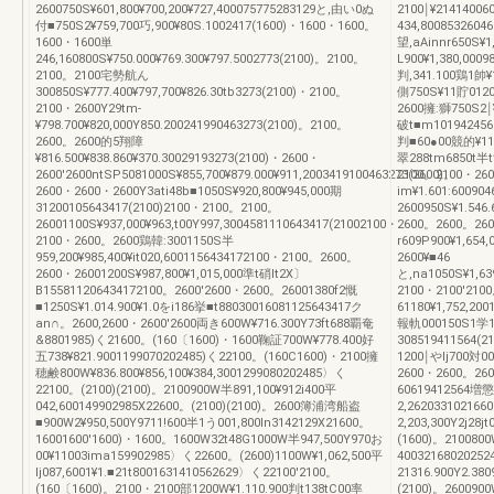
2600750S¥601,800¥700,200¥727,400075775283129と,由い0ぬ
2100￨¥21414006
付■750S2¥759,700巧,900¥80S.1002417(1600)・1600・1600。
434,8008532604
1600・1600単
望,aAinnr650S¥
246,160800S¥750.000¥769.300¥797.5002773(2100)。2100。
L900¥1,380,000
2100。2100宅勢航ん
判,341.100鶏1帥¥1
300850S¥777.400¥797,700¥826.30tb3273(2100)・2100。
側750S¥11貯0120
2100・2600Y29tm‐
2600擁:獅750S2
¥798.700¥820,000Y850.200241990463273(2100)。2100。
破t■m101942456
2600。2600的5翔障
判■60●00競的¥11M
¥816.500¥838.860¥370.30029193273(2100)・2600・
翠288tm6850t半t
2600'2600ntSP5081000S¥855,700¥879.000¥911,2003419100463273(2600)。
2100。2100・26
2600・2600・2600Y3ati48b■1050S¥920,800¥945,000期
im¥1.601:60090
31200105643417(2100)2100・2100。2100。
2600950S¥1.546
26001100S¥937,000¥963,t00Y997,3004581110643417(21002100・
2600。2600。260
2100・2600。2600鶏韓:3001150S半
r609P900¥1,654
959,200¥985,400¥it020,6001156434172100・2100。2600。
2600¥■46
2600・26001200S¥987,800¥1,015,000準t硝lt2X〕
と,na1050S¥1,639
B155811206434172100。2600'2600・2600。26001380f2慨
2100・2100'210
■1250S¥1.014.900¥1.0をi186挙■t88030016081125643417ク
61180¥1,752,20
an∩。2600,2600・2600'2600両き600W¥716.300Y73ft688覇奄
報軌000150S1学1
&8801985)く21600。(160〔1600)・1600鞠証700W¥778.400好
308519411564(
五738¥821.9001199070202485)く22100。(160C1600)・2100擁
1200￨やlj700対0
穂鹸800W¥836.800¥856,100¥384,3001299080202485〉く
2600・2600。260
22100。(2100)(2100)。2100900W半891,100¥912i400平
60619412564
042,600149902985X22600。(2100)(2100)。2600簿浦湾船盗
2,26203310216
■900W2¥950,500Y9711!600半1う001,800ln3142129X21600。
2,203,300Y2j28j
16001600'1600)・1600。1600W32t48G1000W半947,500Y970お
(1600)。21008
00¥11003ima159902985〉く22600。(2600)1100W¥1,062,500平
4003216802025
lj087,6001¥1.■21t8001631410562629〉く22100'2100。
21316.900Y2.38
(160〔1600)。2100・2100部1200W¥1.110.900判t138tC00率
(2100)。260090