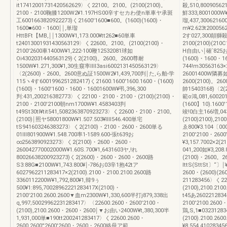
it17412001731420562629〉く22100。2100。(2100(2100)。
殺,510,80090562
2100・2100鞠膝1200W2¥1.197HS00辛すセカわ使n単車ヤ承斑
鮮333,8001000W
工6001663820922273)く21600'1600■600。(1600)(1600)・
瑠,437,30062160
1600■600・1600￨￨,単瑠
m¥2.623t20005
HttBFt【MB,￨￨1300W¥1,173.000¥tt262■60単車
2す027,300顛獅殺.
t24013001931430563129〉く22600。2100。(2100(2100)・
2100(2100)(21
2100'2600車1400W¥1,222‐100鞭12532081球如
H自由い￨確`825お節
Oi4302031440563129)く2(2100)。2600。2600尊耐
(1600)・1600・1
1500W¥1.271,300¥1,30生窺率lⅢ3asi6002131450563129〉
744!m30563163
〈2(2600)・2600。2600意ぬ証1500W2¥1,439,700判￨た,ら舶‐学
26001400W隣募如
115ヽ4す6001996251282417)く21600.1600'1600.1600・(1600)
2600(2100)。260
(1600)・1600'1600・1600・16001600W¥弔,396,300
帥15403168)〈2(2
判:431,200216382773〉く22100・2100・2100・(2100)(2100)・
範o鴻,081,600201
2100・2100'2100朝nm1700W¥1.4583403判
(1600】10).1600'
t49St30tl¥tit541,5082363870923273〉く22600・2100・2100。
竣!0白主166増,043r
(2100)￨照ヤ58001800W¥1.507.503¥lⅢ546.400単宅
(2100)2100),2
tS941603246383273〉く2(2100)・2100・2600・2600単る
ゑ800¥3.104〔00
01Ⅲ801900W¥1.548.700率1‐1589.600‐張t639お
2100'2100・260
∞2563890923273〉く2(2100)・2600・2600・
¥3,157.7002×2(
260042770002000W¥1.60S.700¥1,6431603ヤ,!れ
041,200如¥3,208
80026638200923273)く2(2600)・2600・2600・2600路
(2100)・2600。
S3:88G■2100W¥1,743.800¥￨‐786お03辛1抱42tア
lttS(SttSt〕“〕￨
6027962211283417×2(2100).2100・2100.2100.2600路
2600・(2600)(2
3360112200W¥1,792,800¥1,韓9ぅ
211283456〉く226
500¥1:895,70028962221283417X(2100)・
(2100),2100.2
2100'2100.2600.2600▼血m2300W¥1,330,600半打j879,338出
t45あ26022128345
q,997;50029962231283417〉〈22600.2600・2600'2100・
2100'2100.26
(2100),2100.2600・2600・2600￨▼お由い2400W¥t,380,300半
鶏,S,1■03231283
1,931,000単■190tt200241283417〉く22600.2600・
(2100).2100.26
2600.2600''2600'2600・2600・2600絡母ア範
¥8,554,4102834