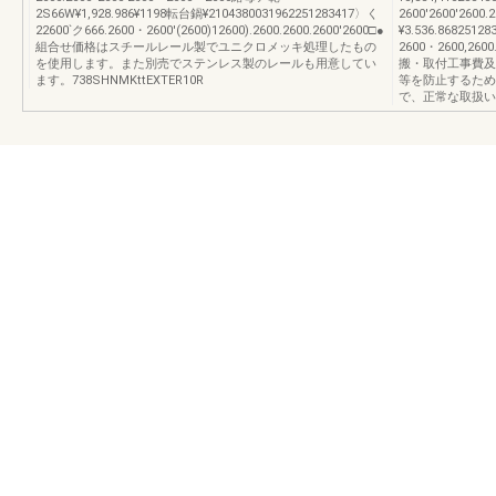
2S66W¥1,928.986¥1198転台鍋¥2104380031962251283417〉く
2600'2600'260
22600`ク666.2600・2600'(2600)12600).2600.2600.2600'2600□●
¥3.536.8682512
組合せ価格はスチールレール製でユニクロメッキ処理したもの
2600・2600,
を使用します。また別売でステンレス製のレールも用意してい
搬・取付工事費及
ます。738SHNMKttEXTER10R
等を防止するため
で、正常な取扱いを