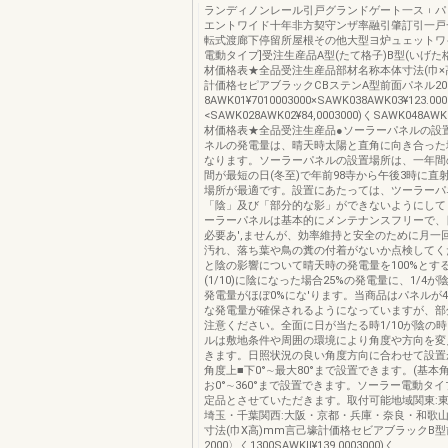
ランディノンレール引戸グランドゲート一ス︲パ
エントワイド十年非方契守ンザ率融引肇訂引一戸
転式渡廊下停留所屋根その他大型ヨ炉ュェットワ
電動タイプ]受注生産品A型(たて格子)B型(いげた
材価格表★全品受注生産品部材名称本体寸法(巾×
計価格セピアブラックCBステンA型前面パネル200
8AWK01¥7010003000×SAWK038AWK03¥123.000
<SAWK028AWK02¥84,0003000)くSAWK048AWK
材価格表★全品受注生産品●ソーラーパネルの設
ネルの発電量は、晴天時太陽と直角に向き合った
なります。ソーラーパネルの設置場所は、一年間
間が最短の日(冬至)で年前98寺から午後3時に直
場所が最適です。設置にあたっては、ツーラーパ
「陰」及び「部分的な影」ができないようにして
ーラーパネルは基本的にメンテナンスフリーで、
必要あ',ませんが、効率維持と安全のために月一
汚れ、落ち葉や鳥の糞の付着がないか点検してく
と陰の影響について晴天時の発電量を100%とす
(1/10)に陰になった場合25%の発電量に、1/4
発電量がほぼ0%にな'ります。当商品はパネルが
な発電量が確保されるようになっていますが、部
注意ください。全面に日が当たる時1/10が陰の
ルは敷地条件や周囲の環境により角度や方向を変
きます。日照状況の良い角度方向に合わせて設置
角度上■下0°∼最大80°まで設置できます。(基本角
お0°∼360°まで設置できます。ソーラー電動タ
定品とさせていただきます。取付可能地域関東:
埼玉・千葉関西:大阪・京都・兵庫・奈良・和歌
寸法(巾X高)mm言己壕計価格セビアブラックB
2000〉く1300SAWKll¥139.0003000)く