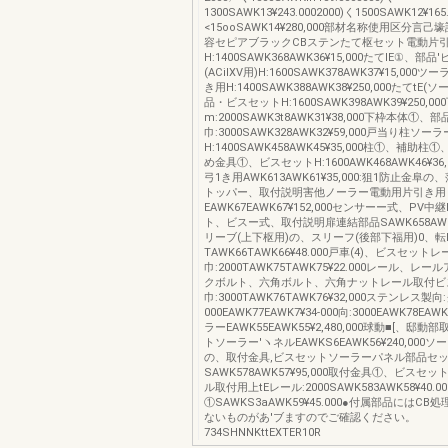
1300SAWK13¥243.0002000)く1500SAWK12¥165
<15ooSAWK14¥280,000部材名称使用区分言
容セピアブラックCBステンたて枢セット電動片
H:1400SAWK368AWK36¥15,000たてlE①、部
(ACilXV用)H:1600SAWK378AWK37¥15,00
き用H:1400SAWK388AWK38¥250,000たてtE
品・ビスセットH:1600SAWK398AWK39¥250,00
m:2000SAWK3t8AWK31¥38,000下枠本体①
巾:3000SAWK328AWK32¥59,000戸当り柱ソー
H:1400SAWK458AWK45¥35,000柱①、補助
め金具①、ビスセットH:1600AWK468AWK46¥36
弓1き用AWK613AWK61¥35,000:狙1防止金阜
トッパー、取付説明害他ノーラー電動用片引き用
EAWK67EAWK67¥152,000センサーー式、PV中
ト、ビスー式、取付説明扉連結部品SAWK658AWK65
リーブ(上下枢用)の、スリーフ(後部下福用)0、転l
TAWK66TAWK66¥48.000戸車(4)、ビスセッ
巾:2000TAWK75TAWK75¥22.000レール、レ
クボルト、六角ボルト、六角ナットレール取付ビ
巾:3000TAWK76TAWK76¥32,000ステンレス製向
000EAWK77EAWK7¥34‐000向:3000EAWK78EAWK
ラーEAWK55EAWK55¥2,480,000球動■[、邸
トソーラー′ヽネルEAWKS6EAWK56¥240,000
の、取付金具,ビスセットソーラーパネル部品セ
SAWK578AWK57¥95,000取付金具①、ビスセ
ル取付用上tEレール:2000SAWK583AWK58¥40.
①SAWKS3aAWK59¥45.000●付属部品にはC
ないものがあ'ブますのでご確認ください。
734SHNNKttEXTER10R