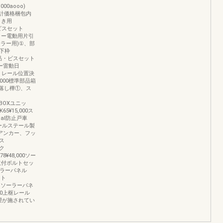
.000aooo)
己壕計価格梱包内
引き用
品'ビスセット
0ツーラー電動用片引
(ソーラー用)①、部
0下枠
、部品・ビスセット
ラー雷動日
柱①、レール位置決
,000標準部品箱
の、落し樺①、ス
継BOXユニッ
¥15,000ス
al防止戸車
トレールステール製
ールアンカー、フッ
ス
:ク
78¥48,000ソー
動部取付ボルトセッ
ソーラーパネル
ット
ットソーラーパネ
000上枢レール
B処理が施されてい