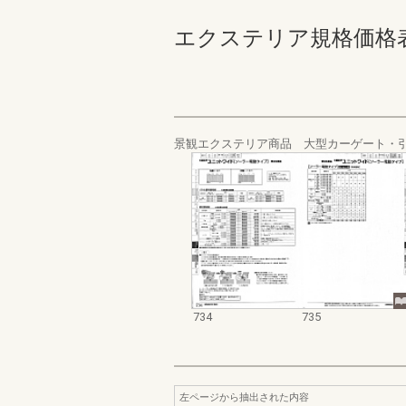
エクステリア規格価格表_200
景観エクステリア商品 大型カーゲート・
734
735
左ページから抽出された内容