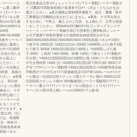
︲ゲート一ユ
受注生産品大型ヨFュェットワイド[ソTラー電動[ソーラー電動タ
一ム墨ュ藁抑
イプ]鷹邸珂買昧体部材]グ多暑害ザ日※1・□Fはヽどちらかをお
イド[ソーラー
選びください。●表示価格は部材標準価格で、組立・運搬・取付
格子)パネル部
工事費及び消費税は含まれてお',ません。●事故、ケガ等を防止
高)mm言己壕
するために「fr用上、施工上のご注意」をよ銅んで、正常な取扱
0×SAWKOモ
いをしてください。聞NMKttEXT醐OR735,ランディグランドゲ
2000)
ート一ス︲パーゲート率融引尋訂引啓車型上襲抑転拭ノンレー
04¥148.000部
ル引戸渡廊下停留所屋根その他部材名称使用区分片引き
置条件ソーラパ
300S400S500S800S700S800S900S1000S前面パネル※1A型た
場合に最高と
て格子向:2000)(言:1400□□□□□m:2000X:1600B型いげた格子A型
の中で日射時
たて格子:3000X:1400□回□回□回□:3000)く:1600B型ぃげた格
射日光が当たる
子:3000〉く程封:1400:3000)〈程事:1600たて枢セット※1電動片
ネル面上に
引き用こ1400□□□回回回団□(ACl側明)だ島:1600ソーラー雷動用
ください。ソ
片引き用程郭:1400に計:1600回□□回□団□回下枠212向:3000112
日々の点検は
戸当'ブTI※1ソーラー電動用:1400□□回□回団□□:1600標準部品箱
回程度、表面の
手動用片1111片引き1111扉連絡部品123戸車1234レール※1ステ
ださい。●発電
ール製は一位回□□□回ステンレス製ステーサレ製m:3000□□□日
ると、部分的
日回回回ステンレス製m:3000駆動部(ソーラー電動用)11111ソ
が陰になった場合
ーラーパ素ル11111ソーラータヾネル部品セット11モ1111ツー
4枚あり、十分
ラーパネル取付用上枢レールmi20002111ユ叡26
分的な陰にご
時ソーラーパネ
えることがで
ができます。●
度は30。)を￨
イプは、地域限
東京・神奈川・
山部材名称本体
型前面パネル