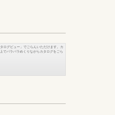
タログビュー」でごらんいただけます。カ
b上でパラパラめくりながらカタログをごら