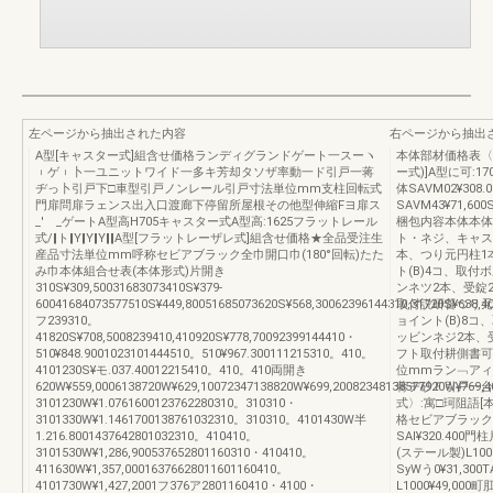
左ページから抽出された内容
右ページから抽出
A型[キャスター式]組含せ価格ランディグランドゲート一スーヽ
本体部材価格表〈
︲ゲ︲卜一ユニットワイド一多キ芳却タソザ率動一ド引戸一蒋
ー式)]A型に可:
ヂっ卜引戸下□車型引戸ノンレール引戸寸法単位mm支柱回転式
体SAVM02¥308.
門扉問扉ラェンス出入口渡廊下停留所屋根その他型伸縮Fヨ扉ス
SAVM43¥71,60
_′ゞ_ゲートA型高H705キャスター式A型高:1625フラットレール
梱包内容本体本体
式/‖ト‖Y‖Y‖Y‖‖A型[フラットレーザレ式]組含せ価格★全品受注生
ト・ネジ、キャス
産品寸法単位mm呼称セビアブラック全巾開口巾(180°回転)たた
本、つり元円柱1
み巾本体組合せ表(本体形式)片開き
ト(B)4コ、取付
310S¥309,50031683073410S¥379‐
ンネツ2本、受錠
60041684073577510S¥449,80051685073620S¥568,30062396144310,31720S¥638,4
取付説研督つり元
フ239310。
ョイント(B)8コ
41820S¥708,5008239410,410920S¥778,70092399144410・
ッビンネジ2本、
510¥848.9001023101444510。510¥967.300111215310。410。
フト取付耕側書可
4101230S¥モ.037.40012215410。410。410両開き
位mmラン﹁アィ
620W¥559,0006138720W¥629,10072347138820W¥699,20082348138577920W¥769,
蒋ヂ砂Ｆ引戸一台
3101230W¥1.0761600123762280310。310310・
式〉:寓□珂阻語[
3101330W¥1.1461700138761032310。310310。4101430W半
格セビアブラック本体I
1.216.8001437642801032310。410410。
SAl¥320.400
3101530W¥1,286,900537652801160310・410410。
(ステール製)L1000T
411630W¥1,357,00016376628011601160410。
SyWう0¥31,30
4101730W¥1,427,2001フ376ア2801160410・4100・
L1000¥49,00