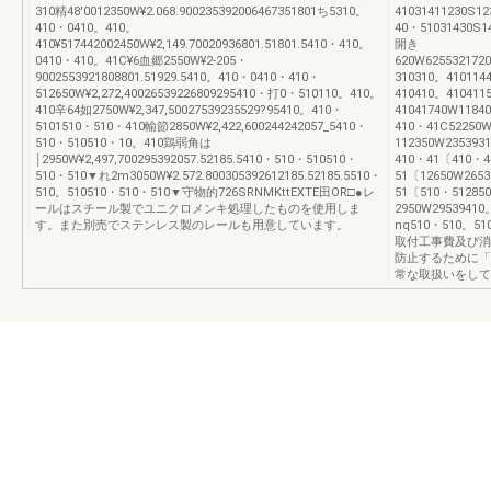
310精48'0012350W¥2.068.900235392006467351801ち5310。
41031411230S12
410・0410。410。
40・51031430S1
410¥517442002450W¥2,149.70020936801.51801.5410・410。
開き
0410・410。41C¥6血郷2550W¥2‐205・
620W625532172
9002553921808801.51929.5410。410・0410・410・
310310。410114
512650W¥2,272,40026539226809295410・打0・510110。410。
410410。410411
410辛64如2750W¥2,347,50027539235529?95410。410・
41041740W11840
5101510・510・410輸節2850W¥2,422,600244242057_5410・
410・41C52250
510・510510・10。410鶏弱角は
112350W235393
￨2950W¥2,497,700295392057.52185.5410・510・510510・
410・41〔410・4
510・510▼れ2m3050W¥2.572.800305392612185.52185.5510・
51〔12650W265
510。510510・510・510▼守物的726SRNMKttEXTE田OR□●レ
51〔510・51285
ールはスチール製でユニクロメンキ処理したものを使用しま
2950W2953941
す。また別売でステンレス製のレールも用意しています。
nq510・510
取付工事費及び消
防止するために「
常な取扱いをしてくだ