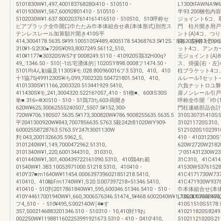
5101830W¥1,497,400183768280i410・510510・
L1300tFAWNA9¥6
4101930W¥1,567,60092801410・510510・
半93.200梱包
5102030W¥1.637.8002037614161416510・510510。510呼称セ
ジョイント6コ、
ピアブラック全巾開口巾たたみ巾本体組合せ表(本体形式)別売ス
門 柱片開き用戸
テンレスレール加算額片開き410S平
ント(A)4コ、つ
414,3004178.5635.5¥99.100510S¥489,4005178.54368763.5¥12S.180620S¥613,7006
(右・左)各1七
310¥1‐S2!30●720S¥093,8007249.56112_510。
ット4コ、アンカ
410¥1177■30320SW57す0008249.5110・410920S鶏32H00q?
元ジョイント(A)
49_:1346.50・510￨‐1出宅湧体的￨1020SY898.0008フ1474.50・
ス、掛援(右・左
5101均4ん勧厳及1130S¥モ.028.800960016フ3.5310。410。410
柱ブラケット4コ
十1協75j4991230S¥iち099,7002320.504721801.5410。410。
ルレール1セット
4101330S¥11166,2003320.513441929.5410。
六負ナットロユ磐
411430S¥モ,241,3004320.52216?057_410・51轍■、600lS30S
扉ノンレール引戸
単■.316=4tXl510・510・51鶏73ち603‐両開き
呼称全巾開「l巾(
620W¥625,30062555240507_5507.5¥152,300‐
門柱連絡部品合計
720W¥706.180507.5635.5¥173,300820W¥786.9008255635.5635.5
310S30731410S
平2041300920W¥843,7007856635.5763.5殺242tB1020WY909‐
310211720S310
60002558728763.5763.5Y247t3001130W
5121020S10239
判:043,2001326635.5962_5。
410・41031230
3101240W¥1,149,7000472962.51310。
620W2720W2182
3101340W¥1,220,6001344310。310310。
フ051431230W23
4101440W¥1,301,400439722161090.5310。410鶏4れ範
31C310。41C414
01540W¥1.383.10053971000.51218.5310。410410・
41530W5376152
410Y37■m1640W¥11454.0006397396021851218.5410。
41C4171730W73
410410。410輸Fm1740W¥1,S20.S007397218=51346.5410。
41C471930W937
410410・510判2017861840W¥1,595,600346.51346.5410・510・
巾本体組合せ(本
410Y44617001940W¥1,660,3006576346.51474_5¥468.6002040W¥1,736,3007448474
L1000L1300L16
フ4_510・・510¥495,S002140W￨¥■す
410S1510S5178
357,5002146883201346.510・510310・10,410対19お
410211820S8249
002250W¥1198811602253991921673.5310・410・0410'410。
51021121020S2