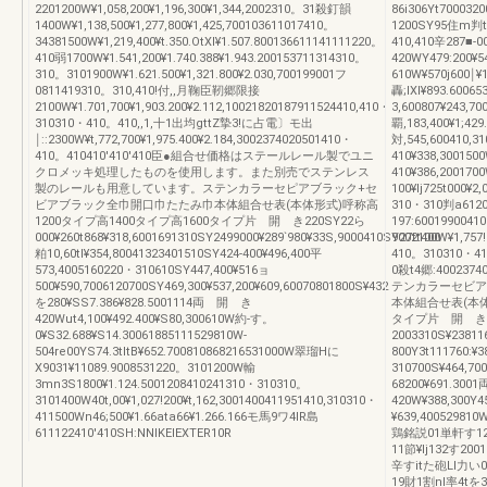
2201200W¥1,058,200¥1,196,300¥1,344,2002310。31殺釘韻
86i306Yt700032
1400W¥1,138,500¥1,277,800¥1,425,700103611017410。
1200SY95住m判t3
34381500W¥1,219,400¥t.350.OtXl¥1.507.800136611141111220。
410,410辛287■
410弱1700W¥1.541,200¥1.740.388¥1.943.200153711314310。
420WY479:200¥5
310。3101900W¥1.621.500¥1,321.800¥2.030,700199001フ
610W¥570j600￨¥
0811419310。310,410!付,,月鞠臣靭郷限接
轟;IXl¥893.6006
2100W¥1.701,700¥1,903.200¥2.112,10021820187911524410,410・
3,600807¥243,70
310310・410。410,,1,十1出均gttZ摯3!に占電〕モ出
覇,183,400¥1;429
￨::2300W¥t,772,700¥1,975.400¥2.184,3002374020501410・
対,545,600410,3
410。410410'410'410臣●組合せ価格はステールレール製でユニ
410¥338,3001500
クロメッキ処理したものを使用します。また別売でステンレス
410¥386,200170
製のレールも用意しています。ステンカラーセピアブラック+セ
100¥lj725t000¥
ビアブラック全巾開口巾たたみ巾本体組合せ表(本体形式)呼称高
310・310判a6120
1200タイプ高1400タイプ高1600タイプ片 開 き220SY22ら
197:600199004
000¥260t868¥318,6001691310SY2499000¥289`980¥33S,9000410SY27tt400
9002100W¥1,757
粕10,60tl¥354,80041323401510SY424‐400¥496,400平
410。310310・4
573,4005160220・310610SY447,400¥516ョ
0殺t4郷:400237
500¥590,7006120700SY469,300¥537,200¥609,60070801800S¥432
テンカラーセビア
を280¥SS7.386¥828.5001114両 開 き
本体組合せ表(本体
420Wut4,100¥492.400¥S80,300610W約‐す。
タイプ片 開 き220
0¥S32.688¥S14.30061885111529810W‐
2003310S¥23811
504re00YS74.3tltB¥652.700810868216531000W翠瑠Hに
800Y3t111760:¥
X9031¥11089.9008531220。3101200W輸
310700S¥464,70
3mn3S1800¥1.124.5001208410241310・310310。
68200¥691.30
3101400W40t,00¥1,027!200¥t,162,3001400411951410,310310・
420W¥388,300Y
411500Wn46;500¥1.66ata66¥1.266.166モ馬9ワ4lR島
¥639,400529810
611122410'410SH:NNlKEIEXTER10R
鶏銘説01単軒す124,
11節¥lj132す2001
辛すitた砲LI力い0¥i
19財1割nl率4tを