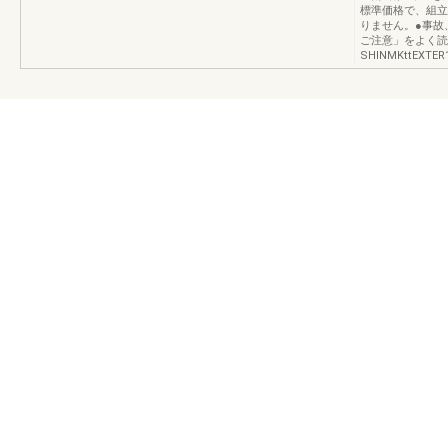
標準価格で、組立
りません。●事故
ご注意」をよく読
SHINMKttEXTER