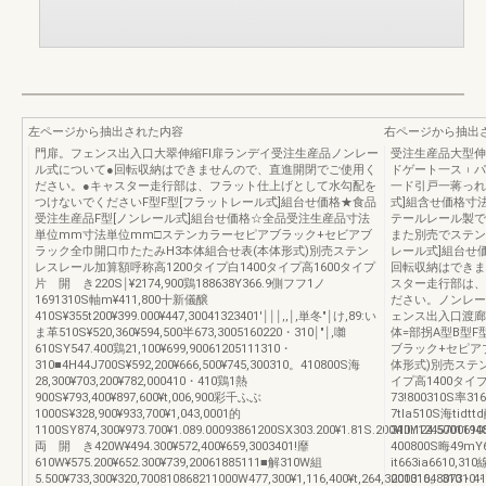
左ページから抽出された内容
右ページから抽出
門扉。フェンス出入口大翠伸縮Fl扉ランデイ受注生産品ノンレー
受注生産品大型伸
ル式について●回転収納はできませんので、直進開閉でご使用く
ドゲート一ス︲パ
ださい。●キャスター走行部は、フラット仕上げとして水勾配を
一ド引戸一蒋っれ
つけないでくださいF型F型[フラットレール式]組台せ価格★食品
式]組含せ価格寸
受注生産品F型[ノンレール式]組台せ価格☆全品受注生産品寸法
テールレール製で
単位mm寸法単位mm□ステンカラーセピアブラック+セビアブ
また別売でステン
ラック全巾開口巾たたみH3本体組合せ表(本体形式)別売ステン
レール式]組台せ
レスレール加算額呼称高1200タイプ白1400タイプ高1600タイプ
回転収納はできま
片 開 き220S￨¥2174,900鶏188638Y366.9側フフ1ノ
スター走行部は、
1691310S軸m¥411,800十新儀醸
ださい。ノンレー
410S¥355t200¥399.000¥447,30041323401'￨￨￨,,￨,単冬"￨け,89:い
ェンス出入口渡廊
ま革510S¥520,360¥594,500半673,3005160220・310￨"￨,囃
体=部拐A型B型F型
610SY547.400鶏21,100¥699,90061205111310・
ブラック+セピア
310■4H44J700S¥592,200¥666,500¥745,300310。410800S海
体形式)別売ステン
28,300¥703,200¥782,000410・410鶏1熱
イプ高1400タイプ片
900S¥793,400¥897,600¥t,006,900彩千ふぶ
73!800310S率3
1000S¥328,900¥933,700¥1,043,0001的
7tla510S海tidtt
1100SY874,300¥973.700¥1.089.00093861200SX303.200¥1.81S.200¥lⅢ124.500119
310Y1245700
両 開 き420W¥494.300¥572,400¥659,3003401!靡
400800S晦49mY
610W¥575.200¥652.300¥739,20061885111■解310W組
it663ia6610,3
5.500¥733,300¥320,700810868211000W477,300¥1,116,400¥t,264,30010164807310
200310。310・4