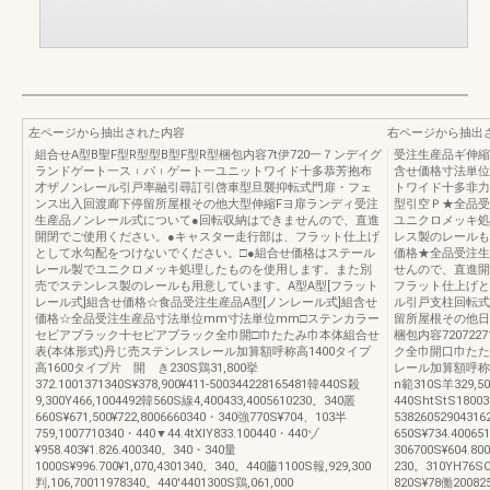
左ページから抽出された内容
右ページから抽出
組合せA型B聖F型R型型B型F型R型梱包内容7t伊720一７ンデイグ
受注生産品ギ伸縮
ランドゲート一ス︲パ︲ゲート一ユニットワイド十多恭芳抱布
含せ価格寸法単位
才ザノンレール引戸率融引尋訂引啓車型旦襲抑転式門扉・フェ
トワイド十多非力
ンス出入回渡廊下停留所屋根その他大型伸縮Fヨ扉ランディ受注
型引空Ｐ★全品受
生産品ノンレール式について●回転収納はできませんので、直進
ユニクロメッキ処
開閉でご使用ください。●キャスター走行部は、フラット仕上げ
レス製のレールも
として水勾配をつけないでください。□●組合せ価格はステール
価格★全品受注生
レール製でユニクロメッキ処理したものを使用します。また別
せんので、直進開
売でステンレス製のレールも用意しています。A型A型[フラット
フラット仕上げと
レール式]組含せ価格☆食品受注生産品A型[ノンレール式]組含せ
ル引戸支柱回転式
価格☆全品受注生産品寸法単位mm寸法単位mm□ステンカラー
留所屋根その他日組
セビアブラック十セピアブラック全巾開□巾たたみ巾本体組合せ
梱包内容72072
表(本体形式)丹じ売ステンレスレール加算額呼称高1400タイプ
ク全巾開口巾たた
高1600タイプ片 開 き230S鶏31,800挙
レール加算額呼称高1
372.1001371340S¥378,900¥411‐500344228165481韓440S殺
n範310S羊329,50
9,300Y466,1004492韓560S線4,400433,4005610230。340叢
440ShtStS180
660S¥671,500¥722,8006660340・340強770S¥704、103半
5382605290431
759,1007710340・440▼44.4tXlY833.100440・440ゾ
650S¥734.4006
¥958.403¥1.826.400340。340・340量
306700S¥604.8
1000S¥996.700¥1,070,4301340。340。440藤1100S報,929,300
230。310YH76S
判,106,70011978340。440'4401300S鶏,061,000
820S¥78働20082