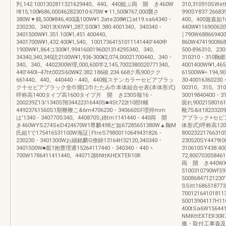
判,142.1001302811321629440。440。440姫ぶ両 開 き460W
310,310910SWe
埼15,100¥686,000462823010‐670W▼11,500¥767,000襲さ
990SY837:26683
380W▼鶴,500¥846,400議100W¥1.2ate208¥t口at19.sa64340・
400。400遊嘉如1
230230。34013tXIW¥1,287,S00¥1.380.4001340。340340・
440W¥11690062
3401500W¥1.351.100¥1,451.400440。
￨790W6886694
3401700W¥1,432.400¥1,540。10017364151011141440'440申
860W474190086
1900W¥1,864コ300¥1,9941600196001314295340。340。
500‐896310。230
34340,340,340読2100W¥1,936‐300¥2,074,00021700440。340・
310310・310鞠郷
340。340。4402300W理,000,600半2,145,7002380020771340。
4001400W!¥1,4
440'440l‐‐47ht002S60W¥2.382.186竣.234.668ク馬900クク
61500W¥=.194,
661440。440。440440・440。440報ステンカラーセビアブラッ
30‐400163602
ク十セビアブラック全巾開口巾たたみ巾本体組合せ表(本体形式)
00310。310。31
呼称高1400タイプ高1600タイプ片 開 き230S報16・
30019840400・
200239Z13/1340S翔34422316440S■4St722t10部t輔
斑れ9002158016
44923761560S1期鞭鞭こ&6m4706230・340660SF理抑mm
靴7S&it18233
は'1340・340770S340。440870S,姉tm1141440・440両 開
アブラック+セビ
き460WYS274SeD424670W1尊麟498ど如67285651380W▲鞠M
体形式)呼称高120
氏組1で175416531100W海証￨FtreS79800110649431826・
8002322176631
230230・3401300Wお細銘麟G僚錦13164H32120,340340・
230520SY4479t0
3401500W■親1抱豊理通15264117440・340340・440ヽ
310610SY438:4
700W1786411411440。440712師NttKHEXTER10R
72,80070305846
両 開 き440WX4
5100310790Wf5
5008684712123
SSitt16865187
7001216410181
50013904117H1
400tSa6W15644
NMKttEXTER
搬・取付工事責及