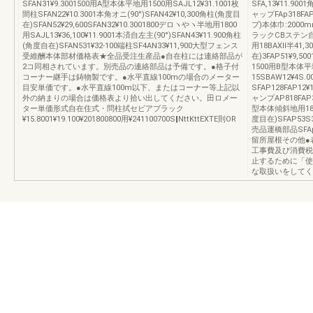
SFAN31¥9.3001500用A型本体平地用1500用SAJL12¥31.1001枚
SFA,13¥11.90
間柱SFAN22¥10.3001本角オニ(90°)SFAN42¥10,300角柱(角度目
ャップFAp318F
在)SFAN52¥29,600SFAN32¥10.3001800デロヽやヽ半地用1800
プ)本体巾:200
用SAJL13¥36,100¥11.9001本済自左主(90°)SFAN43¥11.900角柱
ラックCBステン自在
(角度自在)SFAN531¥32‐100端柱SF4AN33¥11,900大型フェンス
用18BAXll半41,
受維酬本体部材価格表★全品受注生産品●自在柱には連絡部品が
在)3FAP51¥9,5
2コ同相されています。別売品の連絡部品は予備です。●格子付
1500用B型本体
コーナー継手は鋳物製です。●水平直線100mの場合のメーター
15SBAW12¥4S.0
目安単価です。●水平直線100m以下、またはコーナー等上記以
SFAP128FAP12
外の納まりの場合は価格表より拾い出してください。田ロメー
ャンプAP818FAP3
ター単価形式自在住式・問柱拭セビアブラック
型本体傾斜地用18008
¥15.8001¥19.100¥201800800用¥241100700S‖NttKttEXTE則OR
度目在)SFAP53S
売品運橋部品SFA
留所屋根その他●
工事費及び消費税
止するために「使
な取扱いをしてくださ