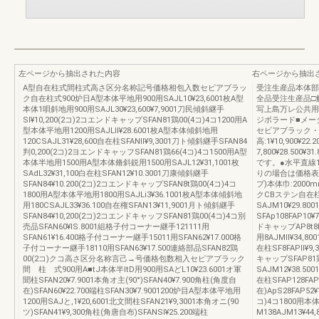
左ページから抽出された内容
右ページから抽出
A型自在柱式間柱式高さ区分名称記号価格相包入数セピアブラッ
受注生産品本体部
ク自在柱式900炉日A型本体平地用900用SAJL10¥23,6001枚A型
全品受注生産品□
本体1唄斜地用900用SAJL30¥23,600¥7,9001刀民傾斜継手
写上島万レ公共用
Sl¥10,200(2コ)2コエンドキャップSFAN81鶏00(4コ)4コ1200用A
ジボラード■メー
型本体平地用1200用SAJLll¥28.6001枚A型本体傾斜地用
セビアブラック・
120CSAJL31¥28,600自在柱SFANll¥9,3001刀ト傾斜継手SFAN84
高:1¥10,900¥22.
判0,200(2コ)2ヨエンドキャッフSFAN81鶏66(4コ)4コ1500用A型
7,800¥28.5
本体半地用1500用A型本体脩斜鋭用1500用SAJL12¥31,1001枚
です。●水平直線
SAdL32¥31,100白在柱SFAN12¥10.3001刀康傾斜継手
りの場合は価格表
SFAN84¥10.200(2コ)2コエンドキャップSFAN8t鶏00(4コ)4コ
プ)本体巾:20
1800用A型本体平地用1800用SAJLi3¥36.1001枚A型本体傾斜地
クCBステン自在柱
用180CSAJL33¥36.100自在権SFAN13¥11,9001月ト傾斜継手
SAJM10¥29.800
SFAN84¥10,200(2コ)2コエンドキャッフSFAN81鶏00(4コ)4コ別
SFAp108FAP10
売品SFAN60¥lS.8001組格子付コーナー継手121111用
ドキャップAP8t8F
SFAN61¥16.400格子付コーナー継手15011用SFAN62¥17.000格
用8AJMll¥34,8
子付コーナー継手18110用SFAN63¥17.500連絡部品SFAN82鶏
在柱SF8FAPll¥
00(2コ)クコ高さ区分名称言己→号価格包数相入セピアブラック
キャップSFAP81
間 柱 式900用A■tJ本体半ltD用900用SAどL10¥23.6001オ軍
SAJM12¥38.5
聞柱SFAN20¥7.9001本角オ主(90°)SFAN40¥7.900角柱(角度自
在柱SFAP128FAP
在)SFAN60¥22.700端柱SFAN30¥7.9001200炉目A型本体平地用
在)ApS28FAP5
1200用SAJと,1¥20,6001北文間柱SFAN21¥9,3001本角オニ(90
コ)4コ1800用本
ツ)SFAN41¥9,300角柱(角唐自布)SFANSl¥25.200端柱
M138AJM13¥44