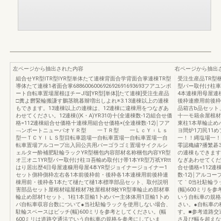
左ページから抽出された内容
右ページから抽出
組合せYR型ITR型IYR型単体たて連棟背面合学背面合掌連棟TR型
受注生産品TR型
導体たて連棟1者面合掌688600600692692691693693フアユンポ
型パー取付け柱車
ート自転車置場屋根ほチーJ瑠]YR型[単体][たて連棟]受注生産品
4本連棟用母屋連
□糞よ欝緊輪搬謙す鵬茎眺暮辮増出しよれ※3.13連棟以上の連棟
後枠連療用前後枠
もできます。13連棟以上の連棟は、12連棟に違棟用をつなぎあ
品箱古b品セット
わせてください。12連棟((K・A)YR310)十(全連棟数-12)組合せ価
十一モ籍余屋根材7
格=112連棟組合せ価格十連棟用組合せ価格×(全連棟数-12)￨フア
東柱1本草輪止め
﹁ンポートニューパオＹＲ型 一ＴＲ型 一ＬｃＹ︲Ｌｓ
ヨ間炉1刀民11
型一ＴＣＹｌＬＳ型目転車題場一自転車置場一自転車置場一自
一！！縄塩場一！
転車置場アルコープ出入回公共用パーゴラゴミ置場サイクルシ
零認穐繍?播繁碁3
ェルター酔補肥駐輪ラックYR型梱包内容部材名称梱包内容YR型
の連棟もできます
オ三オニ1YR型バー取付け柱ヨ吾輸め取付け帯1本YR型万祇YRtt
なぎあわせてくださぃ
はり居出歴4日母屋連糠用母屋4本YR型ジョイナージョイナー1
合せ価格=112連
セット側枠側枠左右各1本前後枠前・後枠各1本連棟用前後枠連
数-12)￨アル
棟用前・後枠各1本たて樋たて樋1本標準部品セット、取付説明
て｀0当社駐輪ラ
害部品セット屋根材端屋根材7枚屋根材8枚YR型車輪止め部材車
(幅)600ミリを
輪止め部材1セット、1柱1本亘輸1卜めバー主体体用1亘輸1卜め
いう自転車の規格
バ自転車収容台数について●当社駐輪ラックを使用しない場合、
さい。●自転車の
駐輪スベースはビッチ(幅)600ミリを参考としてください。(幅
す。■参考道路交
600ミリは道路交通法でいう自転車の規格を参考にしていま
さ及び幅を超えない