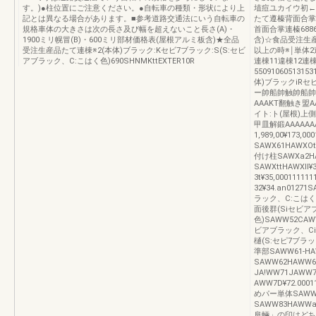
す。)●柱位置にご注意ください。●自転車の種類・形状により上
埴痘ユカイウ初←酔
記とは異なる場合があります。■参考道路交通法にいう自転車の
たて遵榛背面合掌
規格車体の大きさは次の長さ及び幅を超えないこと長さ(A)・
首面合掌連榛6886
1900ミリ幌冒(B)・600ミリ部材価格表(屋根アルミ板含)★全品
含)☆食品受注生
受注生産品たて連棟※2(本体)ブラック:Kセビ7ブラック:S(S:セビ
以上の時※￨単体2
アブラック、C:こはく色)690SHNMKttEXTER10R
連棟11違棟12連
55091060513153
体)ブラックiRセ
ー帥船帥触帥船帥触ぼ
AAAKT翻触き盟A
イト:ト(屋根)
甲皿解鍛AAAAAAA
1,989,00¥17
SAWX61HAWX
付け柱SAWXa2HA
SAWXttHAWXll¥
3t¥35,00011111
32¥34.an0127
ラック、C:こはく亀)S
面後群(Siセビア
色)SAWW52CAWW
ビアブラック、Ciこ
樋(S:セピ7ブラック、
準部SAWW61‐HA
SAWW62HAWW6
JA!WW71JAWW7t
AWW7D¥72.000
めパー単体SAWW8
SAWW83HAWWa3
阜輛」の印はどちら