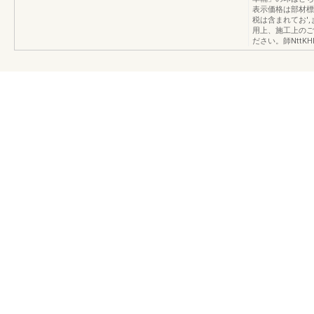
表示価格は部材標
税は含まれてお'
用上、施工上のご
ださい。師NttKHE