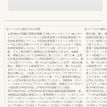
左ページから抽出された内容
右ページから抽出
ま韻1鮪せ1喫繭ヌ翠勲控瑠圏フア■ンポートＲミ二ファ■ンポー
陣合:蘇[」蟹≧
トＦミ二フレンデイーＲミニ自転車置場ＹＲ型自転車置場ＴＲ
[波板仕様]□葵よ
型自転車置場ＬＣＹＩＬＳ型自転車置場ＴＣＹＩＬ６型アルコ
ミリをご使用くだ
ープ出入田公共用パーゴラゴミ置場サイクルシェルタＩＶ型自
ご覧ください。フ
転車置場屋根ェコ!_口Jゞ】Hアクリル板・ポリカーボネート
置場一自転車置
板・アルミ板仕様]※1.5連棟以上の多連棟もできます。●補強
型一ＴＣＹ︲ＬＳ
桁・車輪止めについては686頁をご覧ください。田卜￨￨■」は受
タＩＶ駐輪ラック
注生産品単体(屋根2スパン)単体(屋根3スパン)[サイドパネル、妻
スパン)単体(屋根
パネル][サイドパネル、妻パネル]スば藉●セット記号・組合せ価
ル、妻パネル]み
格は、屋根アクリル板使用です。サイドパネル・妻パネルは含
ル板使用です。サ
まれていません。●セット記号のO部には色記号が入ります。ご
セット記号のO部
発注の際には、ご注意くださいS:セピアブラックT:CBブラウン
意くださいS:セビ
8iCBステン●屋根ポリカーボネート板・アルミ板使用の場合は、
リカーボネート板
セット記号末尾の記号を入れ替えてください。[例]単体。2スパ
記号を入れ替えて
ン・L16タイプでセピアブラック色の場合、屋根ポリカーボネー
ピアブラック色の
ト板使用:S*NEG016生→S*NEG016D屋根アルミ板使
用:S*NEG016A
用:S*NEG016A→S*NEG016C形式単体2連棟3違棟4連棟棟︱連
用:S*NEG016
※‖却‖却●正面図は屋根2スパン参照垂根スパン2ス′ヽン3ス′ミン4
〈1―llヤ●正面
スアヽン5スブヽン6スパン7スパン8スアヽン9ス′ヽン10ス′ヽン
ス′ヽン5スパン6ス
11スパン12ス′ヽン13ス′ヽンL16タイプL24タイブL32タイブL40
パン12ス′ヾン13
タイプL48タイプL56タイブL64タイブL72タイブL80タイプL88タ
プL43タイプL5