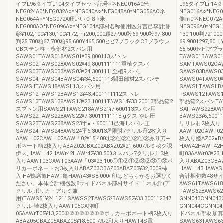
イプL96タイプL104タイプセット記号○ネNEG016A0米
L96タイブLil1
NEG024A0*NEG032A○*NEG040A○*NEG048A0*NEG056AOネ
NEG016A○*NEG0
NEG064A○*NEG072A旺いい０８○米
側ｍ0ネNEG072A0
NEG088AO*NEG096A○*NEG104A部材名称使用区分言己李計瀞
NEG096A0*N
彰¥102,100¥130,100¥172,mr200,000殺27,900殺69,900殺97,800
130,100判72100
判25,700粕67,700粕95,600Y465,500ヒビ7ブラックCBブラウン
69,9001297,80〔
CBステン柱・横部材2スパン用
65,500セビア
SAWS01TAWS018AWS01¥39,800113ス′ヽン
TAWS01BAWS01
SAWS02TAWS028AWS02¥49,8001111111重植クスパ」
SAMTAWS02OA
SAWS03TAWS033AWS03¥24,3001111至植Rスパ」
SAWS03BAWS0
SAWS04TAWS04BAWS04¥34,6001113間田部材2スパンテ
SAWS04TAWS0
SAWSllTAWSll8AWSll13スパン用
SAWSllTAWSllB
SAWS12TAWS12BAWS12¥43.4001111112ス′ヽレ
FSAWS12TAWS12
SAWS13TAWS138AWS13¥23.10011TAWS14¥33.20013部品箱2
部品箱2スパンTAWS
スブヽン用SAWS21TAWS218AWS21¥7‐600113スパン用
SAlTAWS228AWS
SAWS22TAWS228AWS22¥7.3001111111Elgクス′やレ圧
BAWS23¥6,600
SAWS23TAWS238AWS23半●・600111己海1スパレ圧
リリレ村2枚入り
SAWS24TAWS248AWS24平6.30013屋限財7クリル丹2枚入り
AAWT02CAWT0
AAW「02CAW「02AAW「02¥15,400①②①②①②①②亦り刀―
枚入り姫AZ02●BA
ボネート柄2枚入りABAZ02CBAZ02ABAZ02¥21,6007ルミ秘ク認
HAW42HAWT42
伊ス,HAW「42HAWr42HAWr42¥38.500３スバン7クリ,レ〕3枚
町03AAWr03¥
入りAAWT03CAWT03AAW「03¥23,100①①②①②③②③①③ポ
入りABAZ03CBA
リカーボネートお3枚入りABAZ03CBAZ03ABAZ03¥32,300R柿
HAW「43HAW
入'HA鴨席亀HAWT亀HAWr43¥S8.000○印はどちらかをお選びく
合計梱包数48サイ
ださい。本体合計梱包数8サイドパネル部材サイド′｀ネル絆(ア
AWS61TAWS618
クリル,ポリカ・アルミ兼
TAWS628AWS6
用)TAWS51¥24.1211SAWSS2TAWS52BAWS52¥33.300112347
GNN043CNN043
クリ,レ埼2枚入りAAWT05CA抑町
GNN044CGNN04
05AAWrT05¥13,200①②①②①②①②ポリカーボネート柄2枚入り
ドパネル部材加算
ABAZ05CBAZ05ABAZ05¥18,500,7ル2和人りHAWT4S電
SAWS63TAWS63