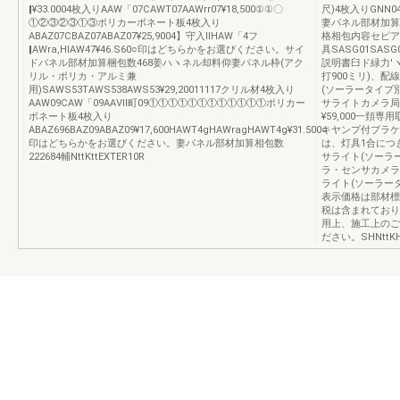
‖¥33.0004枚入りAAW「07CAWT07AAWrr07¥18,500①①〇
尺)4枚入りGNN044
①②③②③①③ポリカーボネート板4枚入り
妻パネル部材加算
ABAZ07CBAZ07ABAZ07¥25,9004】守入llHAW「4フ
格相包内容セピア
‖AWra,HIAW47¥46.S60○印はどちらかをお選びください。サイ
具SASG01SAS
ドバネル部材加算梱包数468姜ハヽネル却料仰妻パネル枠(アク
説明書臼ド緑力′ヽ一S
リル・ポリカ・アルミ兼
打900ミリ)、
用)SAWS53TAWS538AWS53¥29,20011117クリル材4枚入り
(ソーラータイプ別
AAW09CAW「09AAⅦ町09①①①①①①①①①①①①ポリカー
サライトカメラ局l
ボネート板4枚入り
¥59,000一頚専用取
ABAZ696BAZ09ABAZ09¥17,600HAWT4gHAWragHAWT4g¥31.500○
キヤンプ付ブラケ
印はどちらかをお選びください。妻パネル部材加算相包数
は、灯具1合につ
222684輔NttKttEXTER10R
サライト(ソーラ
ラ・センサカメラ
ライト(ソーラー
表示価格は部材標
税は含まれており
用上、施工上のご
ださい。SHNttKH