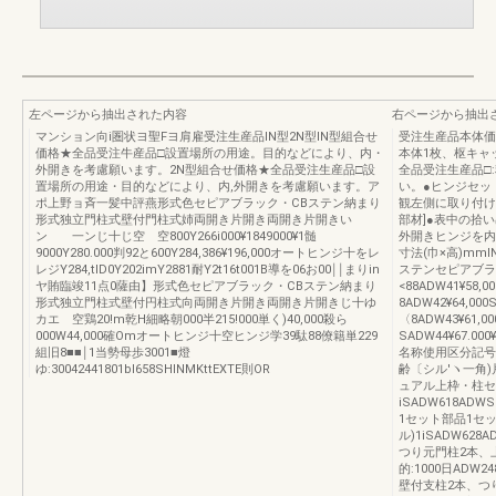
左ページから抽出された内容
右ページから抽出
マンション向i圏状ヨ聖Fヨ肩雇受注生産品lN型2N型lN型組合せ
受注生産品本体価
価格★全品受注牛産品□設置場所の用途。目的などにより、内・
本体1枚、枢キャ
外開きを考慮願います。2N型組合せ価格★全品受注生産品□設
全品受注生産品□
置場所の用途・目的などにより、内,外開きを考慮願います。ア
い。●ヒンジセッ
ポ上野ョ斉一髪中評燕形式色セピアブラック・CBステン納まり
観左側に取り付け
形式独立門柱式壁付門柱式姉両開き片開き両開き片開きい
部材]●表中の拾
ン 一ンじ十じ空 空800Y266i000¥1849000¥1髄
外開きヒンジを内
9000Y280.000判92と600Y284,386¥196,000オートヒンジ十をレ
寸法(巾×高)mm
レジY284,tlD0Y202imY2881耐Y2t16t001B導を06お00￨￨まりin
ステンセピアブラッ
ヤ賄臨竣11点0薩由】形式色セピアブラック・CBステン納まり
<88ADW41¥58,0
形式独立門柱式壁付円柱式向両開き片開き両開き片開きじ十ゆ
8ADW42¥64,000
カエ 空鶏20!m乾H細略朝000半215!000単く)40,000殺ら
〈8ADW43¥61,0
000W44,000確Omオートヒンジ十空ヒンジ学39駄88僚籍単229
SADW44¥67.
組旧8■■￨1当勢母歩3001■燈
名称使用区分記号
ゆ:30042441801bl658SHINMKttEXTE則OR
齢〔シル′ヽ一角)
ュアル上枠・柱セ
iSADW618AD
1セット部品1セ
ル)1iSADW628A
つり元門柱2本、
的:1000日ADW2
壁付支柱2本、つ