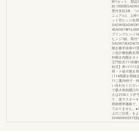
枠1セット、部品
的:1000用SADW
壁付支柱2本、つ
ニュアル)、上枠1
ット空ヒンジ右用外開
SADW5EADWS¥1
4EADW74¥16
プリングヒンジ1
ヒンジ1組、取付マ
SADW73EADW
開き勝手掛扉※1
ジ合計梱包数右用
外開き内開きタト
王門柱式111井勝
柱式】券=11111左
用・卜使片開き用独
￨114両開き用独立
11ご案内特寸・
い合わせください
で最大有効開口巾を
さは2100ミリ(
て、逆マスターキ
部材標準価格で、
ておりません。●
上のご注意」をよ
SHINⅢKttEXTE則