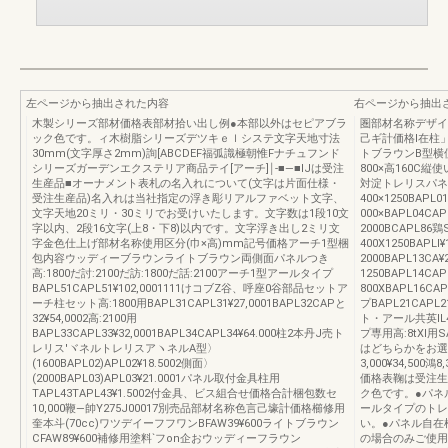
左ページから抽出された内容
右ページから抽出
木製シリーズ部材価格表部材拾い出し例●本部以外はセピアブラ
圏部材名称デザイ
ック色です。ィ木樹脂シリーズデツキｅｌシステ文字天地寸法
己ギ計価格l在柱
30mm(文字厚さ2mm)詢[ABCDEF福弧識極朝惟Fナチュフンド
トブラウンB型横使
シリーズガーデンエクステリア商品テイ[アーチ]￨‐■―■IJは受注
800×高160C縦使い
生産品■オーナメント表札の名入れについて(文字は片面仕様・
対淀トレリスパネ
受注生産品)名入れは当社指定の浮き彫リアルファベット文字、
400×1250BAPL01
文字天地20ミリ・30ミリでお受けいたします。文字数は1段10文
000×BAPL04CAP
字以内、2段16文字(上8・下8)以内です。文字浮き出し2ミリ文
2000BCAPL86
字金色仕上げ部材名称使用区分(巾×高)mm記号価格アーチ1型梱
400X1250BAPLl¥
包内容ウッディーブラウンライトブラウン両側面パネルつき
2000BAPL13CA¥
高:1800だ討:2100だ訪:1800だ話:2100アーチ1型アールタイプ
1250BAPL14CAP
BAPL51CAPL51¥102,0001111けコブZ谷、呼座0谷部品セットア
800XBAPL16C
ーチ柱セット高:1800用BAPL31CAPL31¥27,0001BAPL32CAPと
プBAPL21CAP
32¥54,0002高:2100用
ト・アール共英IL
BAPL33CAPL33¥32,0001BAPL34CAPL34¥64.000柱2本丹J売ト
プ専用高:8tXl用SA
レリス′ヾネルトレリスアヽネルA型〉
はどちらかをお選
(1600BAPL02)APL02¥18.5002側面〉
3,000¥34,5
(2000BAPL03)APL03¥21.0001パネル取付金具柱用
価格表鞠は受注生
TAPL43TAPL43¥1.5002付金具、ビス組合せ価格合計梱包数セ
ク色です。●パネル
10,000鞭―帥Y275J00017別売品部材名称色言己壕計価格櫛修用
ールタイプのトレ
奎本斗(70cc)ワツデイーフフワンBFAW39¥600ライトブラウン
い。●パネル自在柱
CFAW89¥600補修用塗料`フon企おウッディーフラウン
の場合のみご使用