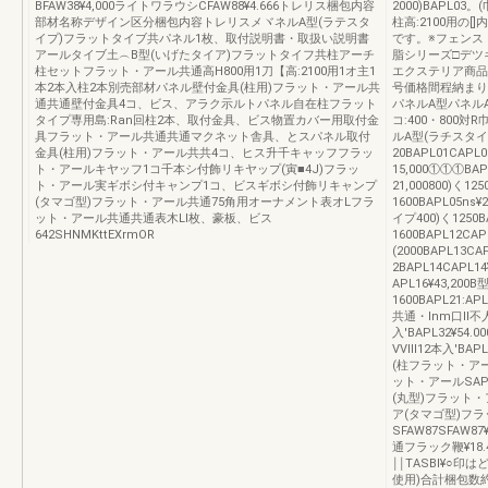
BFAW38¥4,000ライトワラウシCFAW88¥4.666トレリス梱包内容
2000)BAPL03
部材名称デザイン区分梱包内容トレリスメヾネルA型(ラテスタ
柱高:2100用の
イプ)フラットタイブ共パネル1枚、取付説明書・取扱い説明書
です。※フェンス
アールタイブ土︵B型(いげたタイア)フラットタイフ共柱アーチ
脂シリーズ□デツ
柱セットフラット・アール共通高H800用1刀【高:2100用1オ主1
エクステリア商品
本2本入柱2本別売部材パネル壁付金具(柱用)フラット・アール共
号価格間程納まり
通共通壁付金具4コ、ビス、アラク示ルトパネル自在柱フラット
パネルA型パネルA
タイプ専用島:Ran回柱2本、取付金具、ビス物置カバー用取付金
コ:400・800対R
具フラット・アール共通共通マクネット舎具、とスパネル取付
ルA型(ラチスタイプ
金具(柱用)フラット・アール共共4コ、ヒス升千キャッフフラッ
20BAPL01CAPL
ト・アールキヤッフ1コ千本シ付飾リキヤップ(寅■4J)フラッ
15,000①①①BAPL
ト・アール実ギボシ付キャンプ1コ、ビスギボシ付飾リキャンプ
21,000800)く125
(タマゴ型)フラット・アール共通75角用オーナメント表オLフラ
1600BAPL05ns¥
ット・アール共通共通表木Ll枚、豪板、ビス
イプ400)く1250BA
642SHNMKttEXrmOR
1600BAPL12CAP
(2000BAPL13CA
2BAPL14CAPL14
APL16¥43,2
1600BAPL21
共通・lnm口ll不人B
入'BAPL32¥54.0
VVⅢ12本入'BAP
(柱フラット・アール
ット・アールSAP
(丸型)フラット・
ア(タマゴ型)フ
SFAW87SFA
通フラック鞭¥18.4
￨￨TASBI¥○
使用)合計梱包数約5,5