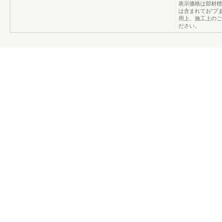
表示価格は部材標
は含まれてお'ブ
用上、施工上のご
ださい。