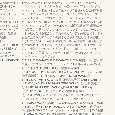
コ=組合せ価格
●一システム一ｅｌシステム一ｅｌシス一ｅｌシステム一ｅｌシ
F材一覧]ｅｌ
ステム一ｅｌシステム市マをど→ル望︹パーゴラ］一［スクリ
ステム一ｅｌ
ーン﹄［シェード呈いオ上ラグ呈宋ックス家昌■組合せ例木樹脂
ド望［オ上ラ
シリーズデツキフォレスティンリーズナチュフンドシリーズガ
ナチュランド
ーデンエクステリア商品回十ポスト十國十インターホン台座十
[組合せ例]門
ポールロインターホンについて0インターホンは市販品をお求め
▼4,100I汲
ください。」lSlコ用スイッチボックス対応品(露出型)●配線コー
十ポール=・L打
ドは別途ご用意ください。ロポストについて●マルコポールにポ
圃圃記号致価格
ストを取り付ける場合は、専用の取り付け部品が必要です。日●
計数価格
安全のため取付マニュアルの納まり図以外の取り付けや使用は
ださい。
しないでください。●電源や電気の工事は必ず電気工事店様、ま
合せ価格L=1000
たは電気店様におまかせください。電気の素人工事は[危険]です
ポール●各門扉の記
ので、絶対にしないでください。拾い出し例￨アーチスクリー
レビュー
シ・フェンス門撤↓ル]おアラケット部存′ヽ一ゴラスクリTン￨シ
198∼203
ェード￨ォーニング￨ボックス
NMKttEXTE
62216246256261627628632636163716401641機能ポール部材商
品名セビアブラックモスグリーンホワイト価格記号記号記号照
明ルミネクスLKl型¥18.000LKlJ型(自動点滅器代
SARF41GARF41¥21,000SARF02GARF02HARF02¥18,000LK2J型
(自動点滅器付)SARF42GARF42HARF42半21.000LK3型
SARF03GARF03¥18,000LK3J翠(目動点減器付)SARF範GARF43
半21,000とK5却SARFOSGARF05¥18,000LK5」型(自動点減器
付)SARF4SGARF45¥21,000LKll型SARFllARFllHARFll¥モ
3,000LK12型SARFl¥18,000とK12」型(自動点滅器
付)SARF52¥21,000マルコポールマルコポールはP.624から拾い
出してくださいマルコポール柱キャップ照明し用
SAPA28GAPA28HAPA28¥1,400SAPA20GAPA20HA,A29¥1,400ポ
ストポスト冊■4」TA3■4JANZ03GANZ03半27,000TA3型用ダイ
ヤル舘ANX88¥3,000マルコポールポスト取付ブラケットTA3型用
SAPA32APA32¥4.100ポスト横型前出YAll型SANZll¥25.000積型