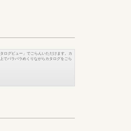
タログビュー」でごらんいただけます。カ
b上でパラパラめくりながらカタログをごら