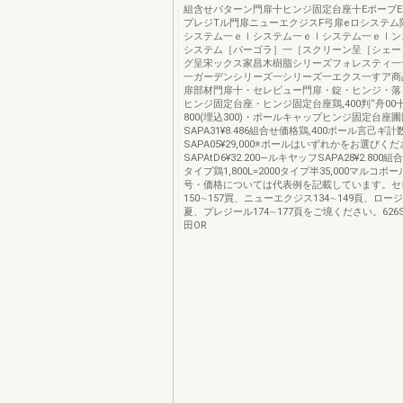
組含せパターン門扉十ヒンジ固定台座十EポーブE
プレジTル門扉ニューエクジスF弓扉eロシステム陪
システム一ｅｌシステム一ｅｌシステム一ｅｌン
システム［パーゴラ］一［スクリーン呈［シェー
グ呈宋ックス家昌木樹脂シリーズフォレスティ一
一ガーデンシリーズ一シリーズ一エクス一すア商品
扉部材門扉十・セレビュー門扉・錠・ヒンジ・落し錠
ヒンジ固定台座・ヒンジ固定台座鶏,400判“舟00
800(埋込300)・ポールキャップヒンジ固定台座
SAPA31¥8.486組合せ価格鶏,400ポール言己ギ
SAPA05¥29,000※ポールはいずれかをお選びく
SAPAtD6¥32.200―ルキヤッフSAPA28¥2.800組
タイプ鶏1,800L=2000タイプ半35,000マルコ
号・価格については代表例を記載しています。セ
150∼157買、ニューエクジス134∼149頁、ロージー
夏、プレジール174∼177頁をご境ください。626SHI
田OR