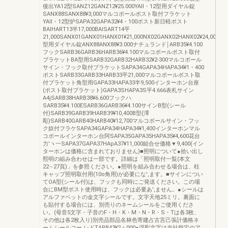
後出YA12型SANZ12GANZ12¥25.000YAll・12型用ダイヤル錠
SANX88SANX88¥3,000マルコポールポスト取付フラケット
YAll・12型炉SAPA32GAPA32¥4・100ポスト新日軽ポスト
BAlHART13半17,000BAlSART14平
21,000SANX01GANX01HANX01¥21,000NX02GANX02HANX02¥24,000BM
型用ダイヤル錠ANX88ANX88¥3.000ナチュランド￨ARB35¥4.100
フックSARB36GARB36HARB36¥4.100マルコボールポスト取付
ブラケットBA型用SARB32GARB32HARB32¥2‐300マルコポール
サイン・フック取付ブラケットSAPA34GAPA34HAPA34¥1・400
ポストSARB33GARB33HARB33平21,000マルコポールポスト取
付ブラケット角型用GAPA33HAPA33半9,500インターホン台座
(ポスト取付ブラケット)GAPA3SHAPA3S平4.666表札サイン
A4jSARB38HARB38¥6.600フックハ
SARB35¥4.100ESARB36GARB36¥4.100サインB型(シール
付)SARB39GARB39HARB39¥10,400B型(澤
彫)SARB40GARB40HARB40¥12,700マルコボールサイン・フッ
ク奴付フラケSAPA34GAPA34HAPA34¥1,400インターホンマル
コボールインターホン台阿SAPA35GAPA35HAPA35¥4,600花台
力′ヽ一SAPA37GAPA37HApA37¥11,000組合せ価格▼9,400(イン
ターホンは価格に含まれておりません)■照明について●拾い出し
熙明の組み合わせは一部です。詳細は「照明取付一覧(本文
22∼27頁)」を参照ください。●照明を組み合わせる場合は、柱
キャップ照明取付用(10o角用)が必要にな',ます。■サインについ
てOA型(シール付)は、フックも同時にご発送ください。この場
合にBM型ポスト使用時は、フックは必要あ',ません。●シールは
アルファベットの金文字シールです。文字天地25ミリ。裏面に
も貼付する場合には、別売りのネームシールをご使用くださ
い。(母音5文字・子音のF・H・K・M・N・R・S・Tは各3枚、
その他は各2枚入り)別売品部品名林色寄建占古言己張計価格ネ
ームシールコー,レドTARB43¥2ぅ000●浮彫文字は当社指定のア