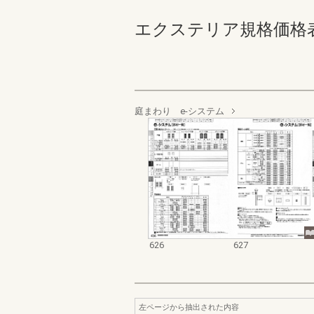
エクステリア規格価格表_200
庭まわり e-システム
626
627
左ページから抽出された内容