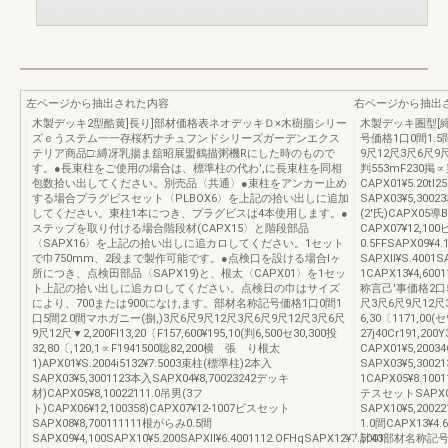
左ページから抽出された内容
右ページから抽出
木製デッキ2型酷黄]長り]部材価格表ネオデッキＤ×木樹脂シリー
木製デッキ圏型[
ズｅうステム一一存桜朽ナチュフンドシリーズガーデンエクス
号価格1口0間1.5
テリア商品□:縛冴乳揚ま舘昭展盟鶴描粥機Rにした時のもので
9尺12尺3尺6尺9尺12
す。●長束柱をご使用の場合は、標準柱の代わ',に長束柱を同相
判553mF230掲∝
包数拾い出してください。別売品〈共通〉●束柱をアンカー止め
CAPX01¥5.20t
する場合プラグビスセット〈PLBOX6〉を上記の拾い出しに追加
SAPX03¥5,300
してください。東柱1本につき、プラグビスは4本使用します。●
(2'氏)CAPX05導B
ステップを取り付ける場合階段材(CAPX15〉と階段部品
CAPX07¥12,10
〈SAPX16〉を上記の拾い出しに追カロしてください。1セット
0.5FFSAPX09¥4.
で巾750mm、2段まで製作可能です。●点検口を設ける場合lヶ
SAPXll¥S.4001
所につき、点検田部品〈SAPX19)と、根太〈CAPX01〉を1セッ
1CAPX13¥4,60
ト上記の拾い出しに追カロしてください。点検日の巾はサイズ
称言己'事価格2口5
により、700または900になけ,ます。部材名称記号価格1口0間1
尺3尺6尺9尺12尺3
口5間2.0間マホガニー(捌,)3尺6尺9尺12尺3尺6尺9尺12尺3尺6尺
6,30〔1171,00(セ
9尺12尺▼2,200Fl13,20〔F157,600¥195,10(判6,500セ30,300投
27j40Cr191,20
32,80〔,120,1∝F1941500聡82,200横 張 り根太
CAPX01¥5,200
1)APX01¥S.2004i5132¥7.5003束柱(標準柱)2本入
SAPX03¥5,300
SAPX03¥5,3001123本入SAPX04¥8,70023242デッキ
1CAPX05¥8.1001
材)CAPX05¥8,10022111.0吊男(3フ
テスセットSAPX08
ト)CAPX06¥12,100358)CAPX07¥12‐1007ビスセット
SAPX10¥5,2002
SAPX08¥8,700111111根がらみ0.5間
1.0間CAPX13¥4
SAPX09¥4,100SAPX10¥5.200SAPXll¥6.4001112.OFHqSAPX12¥7.5001
計43部材名称記号