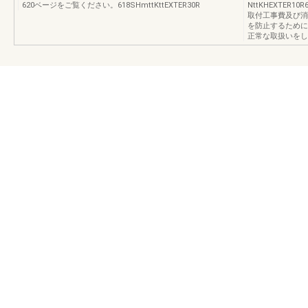
620ベージをご覧ください。618SHmttKttEXTER30R
NttKHEXTE
取付工事費及び消
を防止するために
正常な取扱いをし