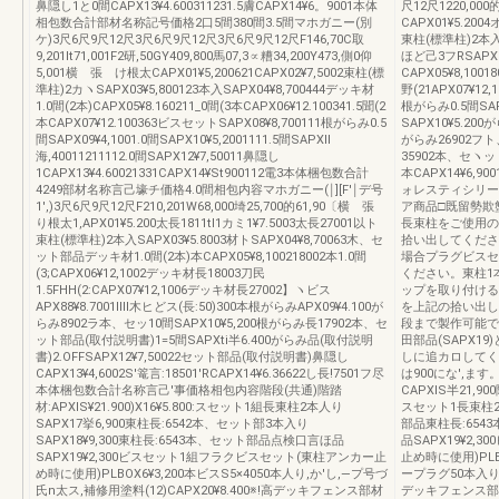
鼻隠し1と0間CAPX13¥4.600311231.5膚CAPX14¥6。9001本体
尺12尺1220,000
相包数合計部材名称記号価格2口5間380間3.5間マホガニー(別
CAPX01¥5.200
ケ)3尺6尺9尺12尺3尺6尺9尺12尺3尺6尺9尺12尺F146,70C取
東柱(標準柱)2本入
9,201lt71,001F2研,50GY409,800馬07,3∝糟34,200Y473,側0仰
ほど己3フRSAPX
5,001横 張 け根太CAPX01¥5,200621CAPX02¥7,5002束柱(標
CAPX05¥8,100
準柱)2カヽSAPX03¥5,800123本入SAPX04¥8,700444デッキ材
野(21APX07¥1
1.0間(2本)CAPX05¥8.160211_0間(3本CAPX06¥12.100341.5聞(2
根がらみ0.5間SA
本CAPX07¥12.100363ビスセットSAPX08¥8,700111根がらみ0.5
SAPX10¥5.200
間SAPX09¥4,1001.0間SAPX10¥5,2001111.5間SAPXll
がらみ26902フト
海,40011211112.0間SAPX12¥7,50011鼻隠し
35902本、セヽッ
1CAPX13¥4.60021331CAPX14¥St900112電3本体梱包数合計
本CAPX14¥6,
4249部材名称言己壕チ価格4.0間相包内容マホガニー(￨][F'￨デ号
ォレスティシリー
1',)3尺6尺9尺12尺F210,201W68,000埼25,700的61,90〔横 張
ア商品□既留勢欺
り根太1,APX01¥5.200太長1811tl1カミ1¥7.5003太長27001以ト
長束柱をご使用の
束柱(標準柱)2本入SAPX03¥5.8003材トSAPX04¥8,70063木、セ
拾い出してくださ
ット部品デッキ材1.0間(2本)本CAPX05¥8,100218002本1.0間
場合プラグビスセ
(3;CAPX06¥12,1002デッキ材長18003刀民
ください。東柱1
1.5FHH(2:CAPX07¥12,1006デッキ材長27002】ヽビス
ップを取り付ける場
APX88¥8.7001llll木ヒどス(長:50)300本根がらみAPX09¥4.100が
を上記の拾い出し
らみ8902ラ本、セッ10間SAPX10¥5,200根がらみ長17902本、セ
段まで製作可能で
ット部品(取付説明書)1=5間SAPXti半6.400がらみ品(取付説明
田部品(SAPX1
書)2.OFFSAPX12¥7,50022セット部品(取付説明書)鼻隠し
しに追カロしてく
CAPX13¥4,6002S′篭言:18501'RCAPX14¥6.36622し長!7501フ尽
は900にな',ま
本体梱包数合計名称言己'事価格相包内容階段(共通)階踏
CAPXlS半21,9
材:APXlS¥21.900)X16¥5.800:スセット1組長東柱2本人り
スセット1長束柱2本
SAPX17挙6,900東柱長:6542本、セット部3本入り
部品東柱長:6543
SAPX18¥9,300東柱長:6543本、セット部品点検口言ほ品
品SAPX19¥2
SAPX19¥2,300ビスセット1組フラクビスセット(東柱アンカー止
止め時に使用)PLB
め時に使用)PLBOX6¥3,200本ビスS5×4050本人り,か′し,―プ号づ
ープラグ50本入り補
氏n太ス,補修用塗料(12)CAPX20¥8.400※!高デッキフェンス部材
デッキフェンス部