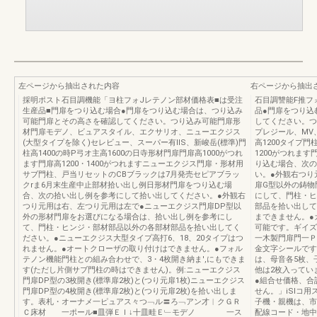
左ページから抽出された内容
右ページから抽出
採明ポスト石目調機能「ヨ柱フォJレテノン部材価格表■は受注
石目調讐能F推フォ
生産品■門扉をつり込む場合●門扉をつり込む場合は、つり込み
品●門扉をつり込
可能門扉とその高さを確認してください。つり込み可能門扉形
してください。つ
材門扉モデノ、ビュアスタイル、エクサリオ、ニューエクジス
プレジール、MV
(大型タイプを除く)セレビュー、スーパー有llS、新峻岳(標準)門
高1200タイプ門
柱高1400の時P弓オ主高1600の日寺形材門扉門扉高1000がつれ
1200がつれま
ます門扉高1200・1400がつれますニューエクジス門扉・形材用
り込む場合、次の
サブ門柱、戸当リセットのCBブラックは7月発売セピアブラッ
い。●外観右つり
クrま6月末生産中止部材拾い出し例日形材門扉をつり込む場
扉G型以外の鋳物
合、次の拾い出し例を参考にして拾い出してください。●外観右
にして、門柱・ヒ
つり元用は右、左つり元用は左で●ニューエクジス門扉DP型以
部品を拾い出して
外の形材門扉をお選びになる場合は、拾い出し例を参考にし
まできません。●
て、門柱・ヒンジ・部材部品以外の各部材部品を拾い出してく
可能です。ギイズ
ださい。●ニューエクジス大型タイプ高打6、18、20タイプはつ
一木製門扉門一Ｐ
れません。●オートクローザの取り付けはできません。●フォル
金文字シールです
テノン機能門柱との組み合わせで、3・4枚開き納ま',にもできま
は、母音各5枚、子
す(ただし片側サブ門柱の時はできません)。例:ニューエクジス
他は2枚入ってい
門扉DP型の3枚開き(標準扉2枚)と(つり元扉1枚)ニューエクジス
●組合せ価格、合
門扉DP型の4枚開き(標準扉2枚)と(つり元扉2枚)を拾い出しま
せん。」iSlコ
す。表札・オーナメ一ピュアス々つ﹁ル〓ろ﹁アン才︱クＧＲ
子機・親機は、市
Ｃ床材 一ポール■皿弾ＥＩ↓十皿畦Ｅ﹂モデノ 一ス
配線コード・地中