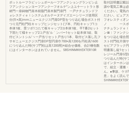
ポットルーフラピッシュポール一フアンクショングランピシ止
取付説明書記載以
フアンクションヨーフアンク一フオルテ″ン上ユ十一ットラト形
源や電気工事は必
材門一扉鋳物門扉木樹脂門扉木製門扉門 一戸ナチュランドフ
ください。電気の
ォレスティｅｌシステムオルテーヌデイズエーシリーズ使用区
ださい。ピュアス
分(巾×高)mmニューエクジス門扉DP型をつり込む場合ポスト付
フオレスティ才ン
つり元門柱門柱キャップヒンジセット(ブ本、円柱キャップ1コ
ノ 一スポット
本体1枚、受ツボ1コたて枢キャップ2ヨ本体1枚、平T番2セット
ナチュランドｅｌ
下部たて橿キャップ2コ戸当'ル｀ンパー1セット錠本体1組、取
ン〓︱ファンクシ
付ビスントシル′ヽ一戸当リセット戸当り1本、取付ビス落し孔フ
をつり込む場合照
サギニューエクジス門扉DP型円扉巾700×高1200を円柱高1600
スト付門柱片側サ
につり込んだ時(サブ門柱は高1200用)※組合せ価格、合計梱包数
セビアブラック円
にはインターホンはまれていません。58SHINMKttEXTER10R
明書落し錠1セッ
レジール門扉G型(ブ
つり込んだ時(サ
はインターホンは
で、組立・運搬・
ん。●事故、ケガ
意」をよく読んで
SHINMKttEXTER