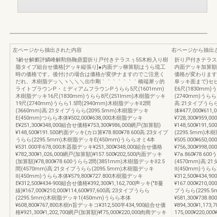
左ページから抽出された内容
右ページから抽出
1齢せ解癬評鱗峰解勲熱鞠鼎盟折り戸付きテラスぅ55木粉入り樹
折り戸付きテラス
脂タイプ組台せ価格[デッキ縦張り]●内面デッ柳算額はうら琉工
内面デッキ加算額
時の価格です。後付けの場合は価格が変伊ナますのでご注意く
価格が変わります
だれ、木樹脂デッ＼ヽ＼＼＼出巾剛｀｀｀｀｀｀｀橋端犀ッ的
阜ッキ面まで)セビ
ライトブラウンP・ミディアムフラウンPうらら5尺(1601mm)
E6尺(1830mm
木樹脂デッキ16尺(1830mm)うらら8尺(251lmm)木樹脂デッキ
(2740mm)うらら
19尺(2740mm)うらら1.5問(2940mm)木樹脂デッキⅡ2間
高:21タイプうらら
(3660mm)高:21タイプうらら(2095.5mm)木樹脂デッキ
体¥477,000¥611,
E(450mm)つらら本体¥502,000¥638,000木樹脂デッキ
¥728,300¥95
E¥251,300¥348,000組合せ価格¥753,300¥986,000網戸(加算額)
¥148,500¥191,
¥148,500¥191.500杓面デッキ(カロ算¥78.800¥78.600高:23タイプ
(2295.5mm)
うらら(2295.5mm)木樹脂デッキE(450mm)うららオミ4本
¥505.000¥650
¥531.000半678,000木器脂デッキ¥251,300¥348,000組合せ価格
¥756,300¥998,
¥782,300¥1,026,000網戸(加算額)¥157.500¥202,500内面デッキ
¥7a.860¥78.
(加算額)¥78,800¥78.600うらら2間(3851mm)木樹脂デッキⅡ2.5
(4570mm)高:
間(4570mm)高:21タイプうらら(2095.5mm)木樹脂デッキ
Ⅱ(450mm)うらら
Ⅱ(450mm)うらら本体¥579,800¥727.800木樹脂デッキ
¥312,500¥434,
E¥312,500¥434‐900組合せ価格¥392,300¥1,162,700声ッキ("B蔓
¥167.000¥210,
線)¥167,000¥210,000¥114,600¥97,600高:23タイプうらら
プうらら(2295.
(2295.5mm)木樹脂デッキ1(450mm)うらら本体
¥581,300¥738
¥608,800¥767,800木樹n旨デッキコ¥312,500半434,900組合せ価
¥894,300¥1,
格¥921,300¥1,202,700網戸(加算額)¥f75,000¥220,000肉商デッキ
175,000¥220,0