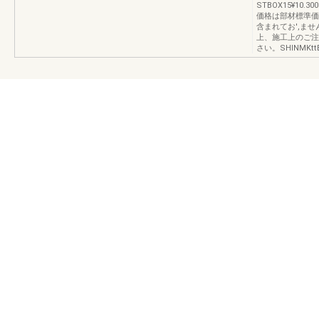
STBOX15¥10.
価格は部材標準価
含まれてお',ま
上、施工上のご注
さい。SHINMKtt