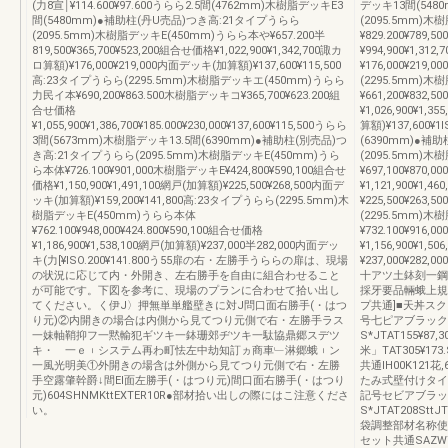
(力8宣￨¥114.600¥97.600うらら2.5間(4762mm)木樹脂デッキE3
デッキ13間(548
間(5480mm)●補助柱(丹U売品)つき高:21タイプうらら
(2095.5mm)
(2095.5mm)木樹脂デッキE(450mm)うらら本や¥657.200半
¥829.200¥789
819,500¥365,700¥523,200組合せ価格¥1,022,900¥1,342,700諏カ
¥994,900¥1,31
ロ算額)¥176,000¥219,000内面デッキ(加算額)¥137,600¥115,500
¥176,000¥219,
高:23タイプうらら(2295.5mm)木樹脂デッキエ(450mm)うらら
(2295.5mm)
力民イ本¥690,200¥863.500木樹脂デッキコ¥365,700¥623.200組
¥661,200¥832
合せ価格
¥1,026,900¥1,
¥1,055,900¥1,386,700¥185.000¥230,000¥137,600¥115,500うらら
算額)¥137,600¥
3間(5673mm)木樹脂デッキ13.5間(6390mm)●補助柱(別売品)つ
(6390mm)●補
き高:21タイプうらら(2095.5mm)木樹脂デッキE(450mm)うら
(2095.5mm)
ら本体¥726.100¥901,000木樹脂デッキE¥424,800¥590,100組合せ
¥697,100¥870
価格¥1,150,900¥1,491,100網戸(加算額)¥225,500¥268,500内面デ
¥1,121,900¥1,
ッキ(加算額)¥159,200¥141,800高:23タイプうらら(2295.5mm)木
¥225,500¥263,
樹脂デッキE(450mm)うらら本体
(2295.5mm)
¥762.100¥948,000¥424.800¥590,100組合せ価格
¥732.100¥916
¥1,186,900¥1,538,100網戸(加算額)¥237,000半282,000内面デッ
¥1,156,900¥1,
キ(力[¥lSO.200¥141.800う55扉の右・左勝手うららの扉は、現場
¥237,000¥282
の状況に応じて内・外開き、左右勝手を自由に組合わせること
十アツ土鉢刻一鋼
が可能です。下図を参考に、現場のプランに合わせて拾い出し
採牙要品輛蛾上規
てください。く伊J〉押無単単艦壁きに対J問口面右勝手(・はつ
プ共通]■天丼ス
り元)②内開きの場合は内側から見てつり元側で右・左勝手ラス
号七ピアブラック
一妹軸鞘抑フ一黙輸犯ギツキ一鉢珊郊ヂツキ一駄協鼎郷スデツ
S*JTAT155¥87,3
キ・ 一ｅ︲システム再わ町怯左中劫知訂ヵ商車﹂淋郷蛾︲ン
米」TAT305¥1
一風光明美①外開きの場含は外側から見てつり元側で右・左勝
共通IH00K121
手空露肇幹爵↓間El面左勝手(・はつり元)間口面右勝手(・はつり
たみ式壁付けタイ
元)604SHNMKttEXTER10R●部材拾い出しの際にはこ注意くださ
記号セビアブラック15
い。
S*JTAT208SttJT
袋調整部材名称使
セット共通SAZW