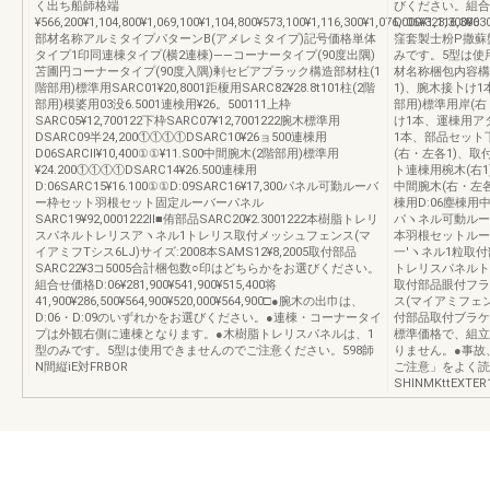
く出ち船師格端
びください。組合
¥566,200¥1,104,800¥1,069,100¥1,104,800¥573,100¥1,116,300¥1,076,000¥1,116,300
D:06¥323,300¥630
部材名称アルミタイプパターンB(アメレミタイプ)記号価格単体
窪套製士粉P撒蘇
タイプ1印同連棟タイプ(横2連棟)――コーナータイプ(90度出隅)
みです。5型は使
苫圃円コーナータイプ(90度入隅)剰セビアプラック構造部材柱(1
材名称梱包内容構
階部用)標準用SARC01¥20,8001距榎用SARC82¥28.8t101柱(2階
1)、腕木接卜け
部用)模婆用03没6.5001連検用¥26。500111上枠
部用)標準用岸(右
SARC05¥12,700122下枠SARC07¥12,7001222腕木標準用
け1本、運棟用ア
DSARC09半24,200①①①①DSARC10¥26ョ500連棟用
1本、部品セット
D06SARCll¥10,400①①¥11.S00中間腕木(2階部用)標準用
(右・左各1)、
¥24.200①①①①DSARC14¥26.500連棟用
ト連棟用椀木(右1
D:06SARC15¥16.100①①D:09SARC16¥17,300パネル可勤ルーバ
中間腕木(右・左各
ー枠セット羽根セット固定ルーバーパネル
棟用D:06塵棟用
SARC19¥92,0001222ll■侑部品SARC20¥2.3001222本樹脂トレリ
パヽネル可動ルー
スパネルトレリスアヽネル1トレリス取付メッシュフェンス(マ
本羽根セットルー
イアミフTシス6LJ)サイズ:2008本SAMS12¥8,2005取付部品
一′ヽネル1粒取
SARC22¥3コ5005合計梱包数○印はどちらかをお選びください。
トレリスパネルト
組合せ価格D:06¥281,900¥541,900¥515,400将
取付部品眼付フラ
41,900¥286,500¥564,900¥520,000¥564,900□●腕木の出巾は、
ス(マイアミフェン
D:06・D:09のいずれかをお選びください。●連棟・コーナータイ
付部品取付ブラケ
プは外観右側に連棟となります。●木樹脂トレリスパネルは、1
標準価格で、組立
型のみです。5型は使用できませんのでご注意ください。598師
りません。●事故
N間縦iE対FRBOR
ご注意」をよく読
SHINMKttEXTER