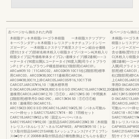
左ページから抽出された内容
右ページから抽出
木樹脂デッキ木樹脂パーゴラ本樹脂 一木樹脂ステツプデツ
木桐脂パーゴラ木
キ一ベランダデッキ木樹脂トレリスデッキナチュフンドシリー
樹脂トレリスデツ
ズガーデン 一木樹脂エクステリア南里スクリーン組台せ価格
ンドシリーズガー
(壁付けタイプ)部材名称木粉入り樹脂タイプパターンA(木粉入り
含せ価格(壁付け
樹脂タイプ)記号価格単体タイプ口い連棟タイプ(横2連棟)――コ
C(木粉入り樹脂
ーナータイ(90度出隅)Lコーナータイ(90度入隅)司ライトブラウ
(横2連棟)一コー
ンPミディアムブラウンP構造部材柱(1階部用)CARC01』
入隅)司グライト
ARCat¥39.10〔11CARC02」ARC02¥39.10C11柱(2階部用)標準
部用)標:CARC01」A
用CARC03」ARC03¥38,00C111連棟用CARC04」
柱(2階部用)標!CARC
ARC04¥38,00C1t上枠CARC05JARC05半16,10C1下枠
上CARC05JARC0
CARC07JARC07¥16,10〔1腕木標準用
準用D:06CARC09
D:06CARC09JARC09¥28,80C①①①①D:09CARC10JARC10¥32,20C
連棟用D:06CARCl
連棟用CARCllJARCll¥12,70〔①①D:」ARC12¥lS.00〔中間腕木
ARC12¥15.00
(2階部用)標準丹D:06D:09C」ARC13¥34.50〔①①①①粗
D:06CARC13JAR
8.00〔連棟用D:06CARC15」
用CARClSJARC15
ARC15¥23.00C①①D:09CARC16JARC16¥25,30〔パネル可動ル
可動ルーバー枠セット
ーバー枠セットSARC17SARC17¥74・80〔1羽根セット
CARC18ヽRC18
CARC18JARC18¥52ョ90〔固定ルーバーパネル
SARC19SARC19
SARC19SARC19¥92,00〔奴部品SARC20SARC20¥2.30〔木樹脂
脂トレリスパネル
トレリスパネルレリス′ヽネル1CAPW03」APW03¥39.10〔トレ
CAPW03JAPW0
リス取付部品SARC21SAR粗.5メッシュフェンス(マイアミフTシ
SARC21SARC
ス6■l)サイズ:2008本体取付部品合計梱包数側はどちらかを提び
型)サイラぐフ0