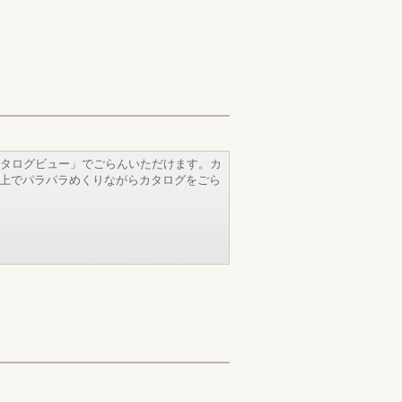
タログビュー」でごらんいただけます。カ
b上でパラパラめくりながらカタログをごら