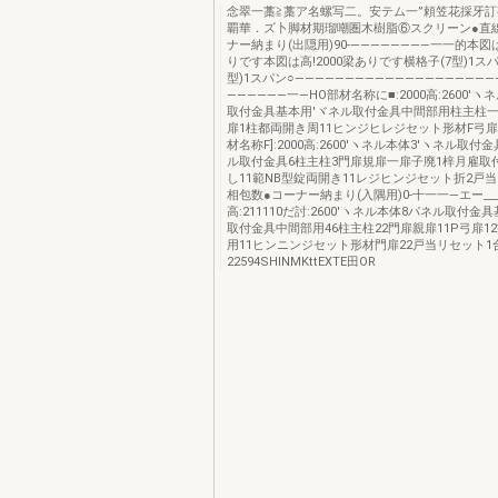
念翠一藁≧藁ア名螺写二。安テム一”頼笠花採牙
覇華．ズ卜脚材期瑠嘲圏木樹脂⑥スクリーン●直
ナー納まり(出隠用)90-――――――――一一的本図は
りです本図は高!2000梁ありです横格子(7型)1スパ
型)1スパン○――――――――――――――――――――
――――――一―HO部材名称に■:2000高:2600′ヽ
取付金具基本用′ヾネル取付金具中間部用柱主柱
扉1柱都両開き周11ヒンジヒレジセット形材F弓扉
材名称F]:2000高:2600′ヽネル本体3′ヽネル取
ル取付金具6柱主柱3門扉規扉一扉子廃1梓月雇取
し11範NB型錠両開き11レジヒンジセット折2戸
相包数●コーナー納まり(入隅用)0-十一一―エー_
高:211110だ討:2600′ヽネル本体8パネル取付金具
取付金具中間部用46柱主柱22門扉親扉11P弓扉12
用11ヒンニンジセット形材門扉22戸当リセット1
22594SHINMKttEXTE田OR