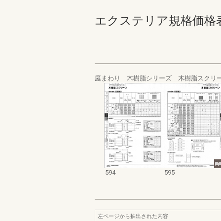
エクステリア規格価格表_200
庭まわり 木樹脂シリーズ 木樹脂スクリ
594
595
左ページから抽出された内容