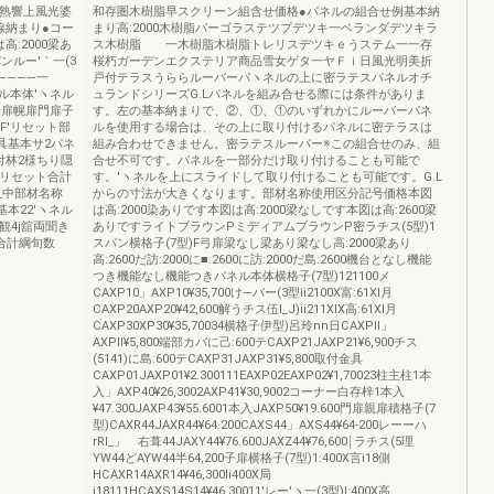
訂熟響上風光婆
和存圏木樹脂早スクリーン組含せ価格●パネルの組合せ例基本納
線納まり●コー
まり高:2000木樹脂パーゴラステツプデツキ一ベランダデツキラ
高:2000梁あ
ス木樹脂 一木樹脂木樹脂トレリスデツキｅうステム一一存
ンルー′｀一(3
桜朽ガーデンエクステリア商品雪女ゲタ一ヤＦｉ日風光明美折
――――一
戸付テラスうららルーバーパヽネルの上に密ラテスパネルオチ
ネル本体′ヽネル
ュランドシリーズG.Lパネルを組み合せる際には条件がありま
一扉幌扉門扉子
す。左の基本納まりで、②、①、①のいずれかにルーバーパネ
F'リセット部
ルを使用する場合は、その上に取り付けるパネルに密テラスは
付金具基本サ2パネ
組み合わせできません。密ラテスルーパー※この組合せのみ、組
付林2様ちり隠
合せ不可です。パネルを一部分だけ取り付けることも可能で
当リセット合計
す。′ヽネルを上にスライドして取り付けることも可能です。G.L
__中部材名称
からの寸法が大きくなります。部材名称使用区分記号価格本図
基本22′ヽネル
は高:2000染ありです本図は高:2000梁なしです本図は高:2600梁
観4j舘両聞き
ありですライトブラウンPミディアムブラウンP密ラチス(5型)1
合計綱旬数
スパン横格子(7型)F弓扉梁なし梁あり梁なし高:2000梁あり
高:2600だ訪:2000に■:2600に訪:2000だ島:2600機台となし機能
つき機能なし機能つきパネル本体横格子(7型)121100メ
CAXP10」AXP10¥35,700け―バー(3型ii2100X富:61Xl月
CAXP20AXP20¥42,600解うチス伍I_J)ii211XIX高:61Xl月
CAXP30XP30¥35,70034横格子伊型)呂玲nn日CAXPll」
AXPll¥5,800端部カバに己:600テCAXP21JAXP21¥6,900チス
(5141)に島:600テCAXP31JAXP31¥5,800取付金具
CAXP01JAXP01¥2.300111EAXP02EAXP02¥1,70023柱主柱1本
入」AXP40¥26,3002AXP41¥30,9002コーナー白存梓1本入
¥47.300JAXP43¥55.6001本入JAXP50¥19.600門扉親扉積格子(7
型)CAXR44JAXR44¥64.200CAXS44」AXS44¥64‐200レーーハ
rRI_」ゝ右葺44JAXY44¥76.600JAXZ44¥76,600￨ラチス(5理
YW44どAYW44半64,200子扉横格子(7型)1:400X言i18側
HCAXR14AXR14¥46,300li400X局
i18111HCAXS14S14¥46.30011'レー′ヽ一(3型)l:400X高