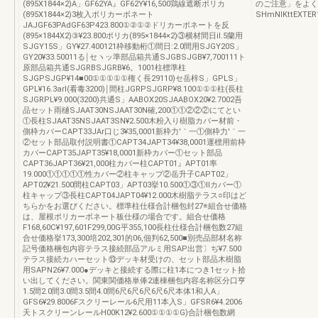
(895X1844×2)A」GF62YA』GF62Y¥16,500鶏線遮断ポリカ
のご注意」をよく
(895X1844×2)3枚入ポリカーボネート
SHmNIKttEXTER
JAJGF63PAdGF63P423.800①②①②ドリカーボネートを反
(895×1844X2)③¥23.800ポリカ(895×1844×2)③横材間日il.5蘭用
SJGY15S」GY¥27.400121枠移動桁①間日:2.0間用SJGY20S」
GY20¥33.50011る￨セヽッ準部品箱共通SJGBSJGB¥7,700111ト
原部品箱共通SJGRBSJGRB¥6。1001柱標準柱
SJGPSJGP¥14■00①①①①①権く長29110)セ岳梓S」GPLS」
GPL¥16.3arl(看毒3200)￨間柱JGRPSJGRP¥8.100①①①柱(長柱
SJGRPL¥9.000(3200)共通S」AABOX20SJAABOX20¥2.7002吾
品セット雨樋SJAAT30NSJAAT30N確,200①①②②②にてとい
①長柱SJAAT35NSJAAT3SN¥2.500木粉入り樹脂カバー材前・
側枠カバーCAPT33JAr口じ3¥35,0001新枠力′｀一①側枠力′｀一
②セット部品取付説明書①CAPT34JAPT34¥38,0001運標用前枠
カバーCAPT35JAPT35¥18,0001新枠カバー①セット部品
CAPT36JAPT36¥21,000柱カバー柱CAPT01』APT01率
19.000①①①①①性カバー②柱キャップ②岳升子CAPT02」
APT02¥21.500間柱CAPT03」APT03挙10.500①③①llカバー①
柱キャップ③長柱CAPT04JAPT04¥12.000木樹脂テラス○印はど
ちらかをお選びください。標準柱仕様合計梱包封27※組合せ価格
は、屋根ポリカーボネート板仕様の場合です。組合せ価格
F168,60C¥197,601F299,00G平355,100長柱仕様合計梱包数27組
合せ価格挙173,300培202,301的06,佃判62,500■別売品部材名称
記号価格梱包内容テラス接続部品アルミ用SAP出営〕ぢ¥7.500
テラス接続カハーセット⑬デッキ材受けの、セット部品木樹脂
用SAPN26¥7.000●デッキと接続する際に柱1本につき1セット拾
い出してください。関東関価格単俸2連棟梱包内容名称区分口亨
1.5間2.0間3.0間3.5間4.0間6尺6尺6尺6尺6尺本体1和人A」
GFS6¥29.8006Fスクリーレール6尺用11本入S」GFSR6¥4.2006
天トスクリーンレールH00K12¥2.600①①①①G)合計梱包数網