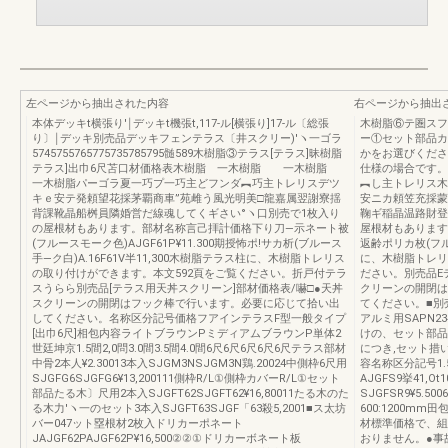
左ページから抽出された内容
右ページから抽出
本体デッキt横張り'￨デッキt機張t,117-ル[横張り]17-ル〔総張
木樹脂⑥テ圏スフ
り〕￨デッキ別売品デッキフェンテラス〔井スクリー)′ヽ一ゴラ
ー①セット部品カ
5745755765775735785795髄589木樹脂③テラス[テラス]昧樹脂
かをお選びくださ
テラス]出巾6尺苫口材価格表木樹脂 一木樹脂 一木樹脂
仕様の場合です。
一木樹脂パーゴラ夏一巧プ一巧主どフンダ︻巧主トレリスデツ
︻し主トレリス
キｅ安テ発頼望花採茅覇商車”苑雌う風光明美□龍嘉属翌謝寮揺
安ニカ頼笠充採蒙
背課靴晶船桝員隣婚営だ線魂してくギさい°ヽ口別売で1枚入り
鞠ギ稲晶温路財登
の屋根材もあります。部材名称言己拝計価格下り刀―示ネート被
屋根材もあります。
(フルースモーク色)AJGF61P¥11.300期授怖ポ!サカ析(ブルース
返齢ポリカ枚(フルー
手―ク白)A.16F61V半11,300木樹脂テラス柱に、木樹脂トレリス
に、木樹脂トレリ
の取り付けができます。本文592頁をご覧ください。折戸付テラ
ださい。別売品E
スうらら別売品[テラス用天丼スクリーン]部材価格表/嚇□●天丼
クリーンの開閉は
スクリーンの開閉はフック棒で行います。必要に応じて拾い出
てください。■別
してください。名称区分記号価格フアインテラスF型一般タイプ
アルミ用SAPN2
[出巾6尺]相包内容ライトブラウンPミディアムブラウンP単体2
けの、セット部品S
世廷坤京1.5間2,0問3.0間3.5間4.0間6尺6尺6尺6尺6尺テラス部材
につき,セット措
中骨2本人¥2.30013本入SJGM3NSJGM3N鶏.20024中側枠6尺用
容名称区分記号1.5問
SJGFG6SJGFG6¥13,200111側枠R/L①側枠カバーR/L①セット
AJGFS9挙41,
部品たる木〕尺用2本入SJGFT62SJGFT62¥16,80011たる木のた
SJGFSR9¥5.5
る木力′ヽ一のセット3本入SJGFT63SJGF「63殺5,2001■ス太坊
600:1200mm田
バー047ット塁根材2枚入ドリカーポネート
材標準価格で、組
JAJGF62PAJGF62P¥16,500②②①ドリカーボネート板
おりません。●事