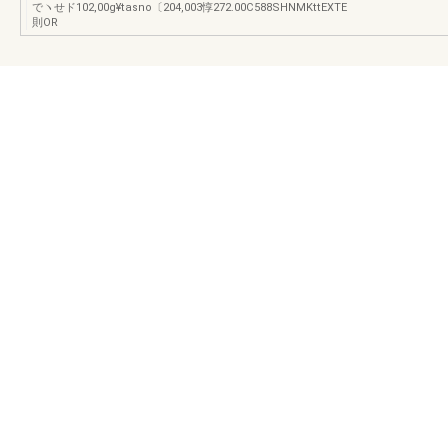
でヽせド102,00g¥tasno〔204,003惇272.00C588SHNMKttEXTE
則OR