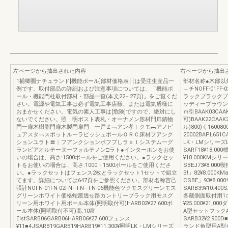
左ページから抽出された内容
右ページから抽出
1捕卿圏ナチュランド[機能ポール]部材価格表￨￨は受注生産品一
部材名称●木部以
例です。取付部品の詳細および注意事項については、「機能ポ
→チNOFF-01FF-0
ール・機能門柱取付部材・部品一覧(本文22∼27頁)」をご覧くだ
ラックブラックブ
さい。電源や電気工事は必ず電気工事店様、または電気盾様に
ッディーブラウン
おまかせください。電気の素人工事は[危険]ですので、絶対にし
ｍ引BAAK03CA
ないでください。照 明ポスト表札・オーナメン形材門扉錆物
可)BAAK22CAA
門一扉木樹脂門扉木製門扉門 一戸Ｚ﹁アン孝︱クモ︻アノピ
ル)800)く160080
ュアスタ﹁スポットルーラピッシュポールＯＲＣ床材フアンク
20002BAPL651C
ションユラト〓︱フアンクションポフブしラｅｌシステム一グ
LK・LMシリーズLK
ランビアオルテーヌ一フォルテノン□ラト●インターホンをお使
SARF18¥18.00
いの場合は、高さ:1500ポールをご使用ください。●ラックセッ
¥18.000KMシリー
トをお使いの場合は、高さ:1000・1500ポールをご使用くださ
SBEJ73¥8.000
い。●ラックセットはフェンス2枚とラックセット1セットで組立
B!」82¥8.000
てます。詳細については647頁をご参照ください。部材名称言己
CSBE」93¥8.
張計NOFN-01FN-02FN―FN―FN-06機能色ツクモスグリーンモス
SARB39¥10.400S
グリーンホワイト価格蛇叢透せ路カントリーブラック用モスグ
各蔵側面取付用1ポス
リーン用ホワイト用ポール本体(照明取付可)HARB02¥27.600ポ
¥25.000¥21
ール本体(照明取付不可)高:10富
A型セットフックA翠
ElstSARB06GARB06HARB06¥27.600フェンス
SARB32¥2.900D
¥11■4JSARB19GARB19HARB19¥11.300¥照明LK・LMシリーズ
ランド角型用A型セッ