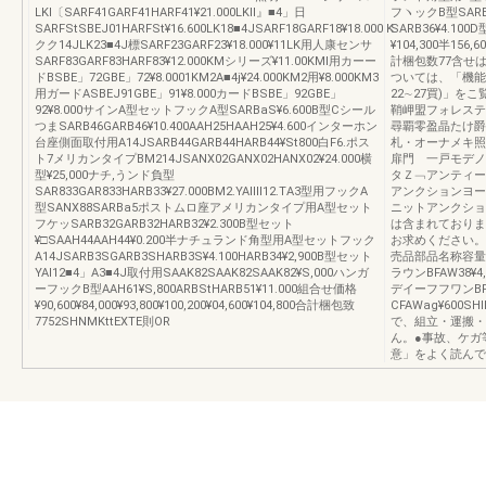
LKl〔SARF41GARF41HARF41¥21.000LKll』■4」日
フヽックB型SAR
SARFStSBEJ01HARFSt¥16.600LK18■4JSARF18GARF18¥18.000IK
SARB36¥4.10
クク14JLK23■4J標SARF23GARF23¥18.000¥11LK用人康センサ
¥104,300半156,60
SARF83GARF83HARF83¥12.000KMシリーズ¥11.00KMl用カーー
計梱包数77含せ
ドBSBE」72GBE」72¥8.0001KM2A■4j¥24.000KM2用¥8.000KM3
ついては、「機能
用ガードASBEJ91GBE」91¥8.000カードBSBE」92GBE」
22∼27買)」を
92¥8.000サインA型セットフックA型SARBaS¥6.600B型Cシール
鞘岬盟フォレステ
つまSARB46GARB46¥10.400AAH25HAAH25¥4.600インターホン
尋覇零盈晶たけ爵
台座側面取付用A14JSARB44GARB44HARB44¥St800白F6.ポス
札・オーナメキ照
ト7メリカンタイプBM214JSANX02GANX02HANX02¥24.000横
扉門 一戸モデノ
型¥25,000ナチ,うンド負型
タＺ﹁アンティー
SAR833GAR833HARB33¥27.000BM2.YAlⅢ12.TA3型用フックA
アンクションヨー
型SANX88SARBa5ポストムロ座アメリカンタイプ用A型セット
ニットアンクショ
フケッSARB32GARB32HARB32¥2.300B型セット
は含まれておりま
¥□SAAH44AAH44¥0.200半ナチュランド角型用A型セットフック
お求めください。
A14JSARB3SGARB3SHARB3S¥4.100HARB34¥2,900B型セット
売品部品名称容量
YAl12■4」A3■4J取付用SAAK82SAAK82SAAK82¥S,000ハンガ
ラウンBFAW38¥4
ーフックB型AAH61¥S,800ARBStHARB51¥11.000組合せ価格
デイーフフワンBF
¥90,600¥84,000¥93,800¥100,200¥04,600¥104,800合計梱包致
CFAWag¥600S
7752SHNMKttEXTE則OR
で、組立・運搬・
ん。●事故、ケガ
意」をよく読んで