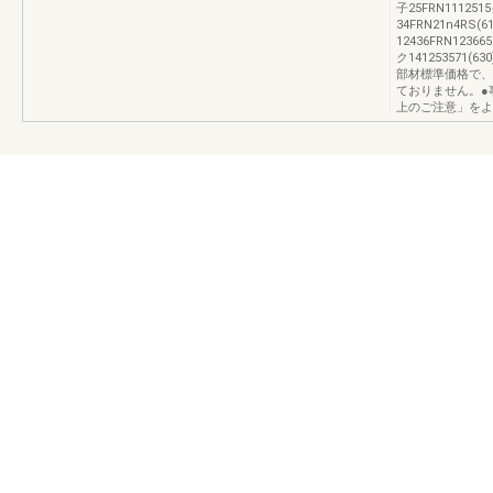
子25FRN111251
34FRN21n4RS(6
12436FRN123665
ク141253571(6
部材標準価格で、
ておりません。●
上のご注意」をよ