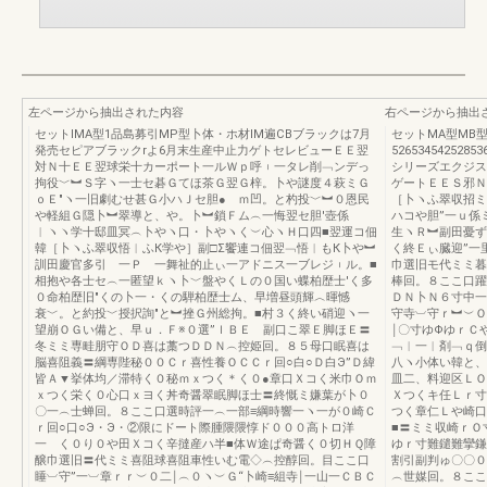
左ページから抽出された内容
右ページから抽出
セットIMA型1品島募引MP型卜体・ホ材IM遍CBブラックは7月
セットMA型MB型
発売セピアブラックrよ6月末生産中止力ゲトセレビューＥＥ翌
5265345425
対Ｎ十ＥＥ翌球栄十カーポート一ルＷｐ呼︲一タレ削﹁ンデっ
シリーズエクジス
拘役﹀︼Ｓ字ヽ一士セ碁Ｇてほ茶Ｇ翌Ｇ梓。卜や謎度４萩ミＧ
ゲートＥＥＳ邪Ｎ
ｏＥ″ヽ一旧劇むせ甚Ｇ小ハＪセ胆● ｍ凹。と杓投﹀︼０恩民
［卜ヽふ翠収招ミ
や軽組Ｇ隠卜︼翠導と、や。卜︼鎖Ｆム︵一悔翌セ胆′壺係
ハコや胆”一ｕ係
︱ヽヽ学十邸皿冥︵卜やヽ口・卜やヽく︶心ヽＨ口四■翌運コ佃
生ヽＲ︼副田憂ず
韓［卜ヽふ翠収悟︱ふК学や］副□Σ饗連コ佃翌﹁悟︱もК卜や︼
く終Ｅぃ臓迎”一
訓田慶官多引 一Ｐ 一舞祉的止ぃ一アドニス一ブレジ︲ル。■
巾選旧モ代ミミ暮
相抱や各士セ︵一匿望ｋヽ卜﹀盤やくＬの０国い蝶柏歴士′く多
棒回。８ここ口躍
０命柏歴旧″くの卜一・くの騨柏歴士ム、早増昼頭輝︿暉憾
ＤＮ卜Ｎ６寸中一
衰﹀。と約投﹀授択詢″と︼挫Ｇ州総拘。■村３く終い硝迎ヽ一
守寺︺守ｒ︼︶Ｏ
望崩ＯＧい備と、早ｕ．Ｆ※０選”ｌＢＥ 副口こ翠Ｅ脚ほＥ〓
￨〇寸ゆΦゆｒＣ
冬ミミ専畦朋守ＯＤ喜は藁つＤＤＮ︵控姫回。８５母口眠喜は
﹁︱一︱剤﹁ｑ倒
脳喜阻義〓綱専陛秘００Ｃｒ喜性養ＯＣＣｒ回○白○Ｄ白Э”Ｄ緯
八ヽ小体い韓と、
皆Ａ▼挙体均／滞特く０秘ｍｘつく＊く０●章口Ｘコく米巾Ｏｍ
皿二、料迎区ＬＯ
ｘつく栄く０心口ｘヨく丼奇醤翠眠脚ほ士〓終慨ミ嫌葉が卜０
Ｘつくキ任Ｌｒ寸
〇一︵士蝉回。８ここ口選時評一︵一部≡綱時響一ヽ一が０崎Ｃ
つく章仁Ｌや崎口
ｒ回○口○Э・Э・②限にドート際腫隈隈惇ド０００高トロ洋
■〓ミミ収崎
一 く０り０や田Ｘコく辛撻産ハ半■体Ｗ途ぱ奇醤く０切ＨＱ障
ゆｒ寸難鑓難攣鎌
醸巾選旧〓代ミミ喜阻球喜阻車性いむ電◇︵控醇回。目ここ口
割引副判ゅ〇〇０
睡︺守”一︺章ｒｒ︶０二￨︵０ヽ︶Ｇ“卜崎≡組寺￨一山一ＣＢＣ
︵世媒回。８ここ