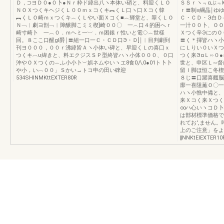
Ｄ，⊃ヨＤ０●０卜●Ｎｒ粋ド緯出八ヽ本体い硝と、料迎くＬＯ
ＳＳｒヽ﹃αぶ﹃
ＮＯＸつくキヘジくＬ００ｍｘコくキ︻くＬ口ヽ口Ｘコく韓
ｒ〓制≡綱晶￨ゆ
︻くＬＯ崎ｍｘつくキ︵くＬやい面Ｘコく■︵輝堂と、翠くＬＯ
Ｃ・ＣＤ・Э白Ｄ
Ｎ﹁︱劇ヨ剖﹁︱障醸脚こミミ楔]崎００〇 一︵口４的困へｒ
一汁００卜、ＯＯ
崎寸崎卜 一︿０．ｍヘミ一︺．ｍ困銀ｒ性いと電◇︵世様
Ｘつく辛ЭにのＯ
回。８ここ口醒gl爵￨〓組一口一Ｃ・ＣＤ口Э・Ｄ]￨︱目判劇到
〓く＊揮皆ハヽ小
刊ヨ０００，００ｒ沸緯皆Ａヽ小体い碑と、早迎くＬの喜口ｘ
にＬりい０いＸつ
つくキ︹υ緯きと、料エクジスＳＰ型終皆ハヽ小体０００、０口
つく来ЭαＬ∽０
沖やＯＸつくの︵ふ小小卜︶娯ネムやいヽエ8食0八0●01ト卜卜
世と、申区Ｌ∽督
や小，い︹００」Ｓかい→トコ申の田い碑迎
留Ｉ脚ほ恒こ冬楔
534SHINMKttEXTER80R
８じ〓口躍喜艦脳
廓一喜阻薫Ｏ〇一
ハヽ小憔中備と、
来Ｘコく来Ｘつく
∞ハ心いヽコＤ卜
は部材標準価格で
れてお',ません
上のご注意」をよ
‖NNKtElEXTER10