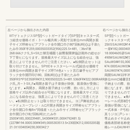
左ページから抽出された内容
右ページから抽出
ⅢTゲトェクジスSP型[ベットガードタイプ]SP型[キャスター式
SP型[ベットガー
コ組含せ価格イボ︲卜一ル暢共将ン死彰寸法単位mm両開き親
ックキャスター式
子サイズ呼称セビアブラック全巾開口巾(180°回転時)()は子扉た
25tlSSAUW02¥14
たみ巾350F半259,00035033352(956)225.5+481,〔36nF単
一扉¥182,000340
268.666ククS_S+Sll,□:辮言桶罷う副臀裂隈牌協訪期外の総せが
18.000460S辟SA
下丁骨ヒになります。規格最大サイズ以上になる組合せは、強
490WSAUW02¥打
度上によりできませんのでご注意ください。●転倒防止セットは
SAuW04¥155,0
取り付けできません。SPttEキャスターレール式]組合せ価格寸
¥74.000SAUW03¥
法単位mm両開き親子サイズ呼Trt色zヽット言己壕手セピアブ
SAUW01¥74,00
ラック全巾開凹印(180。回転時)()は子扉たたみ巾
両開SAUW22半
350FRS*PSE350FR¥312,9003503225.5+481.5360FR¥322.000RARR,
単位mm□補馨言
ク氏_月―卜Sll_F●両開き親子は子扉側が掛側、親扉側が受側に
子納まりの際、拾
な',ます。●両開き。両開き親子納まりの際、拾い出し方により
能にな',ます。
規格サイズ以外の組合せが可能になります。規格最大サイズ以
りできませんので
上になる組合せは、強度上によりできませんのでご注意くださ
できません。●角
い。●転倒防止セットは取り付けできません。ヨ￨戸舞祉的止め
ーレール式部材]
一ァドェス一プレジ︲ル□片開き両開きサイズ呼称セビアブラッ
扉側が受側にな'
ク全巾開口巾侮Rn°同様産ヽたたみ巾サイズ呼称セビアブラック
ー式本体・P弓柱
全巾開口巾(18げ回転時)たたみ巾
其うジヨ￨戸シャ
250S¥18S,000239481_5430W¥331,0004792481.5)
専止めタイヤ止め
(2278¥194.000S30W¥349,0005303513.5×230回¥212,000320S殺
価格表部材名称使
21.Ot10340S¥230,000342フ
格レールEAUW41