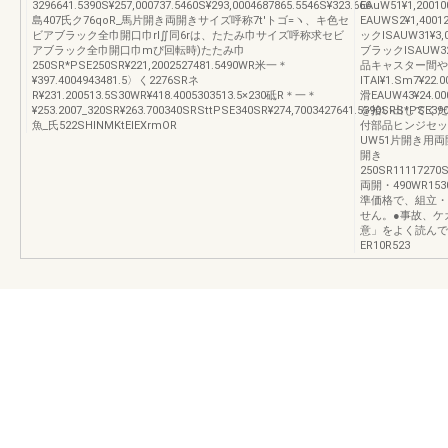
3296641.5390S¥257,000737.5460S¥293,0004687865.5546S¥323.666
EAuW51¥1,200
島407氏ク76qoR_馬片開き両開きサイズ呼称7t′トゴ=ヽ、キ色セ
EAUWS2¥1,40
ビアブラック全巾開口巾rl∬同6rは、たたみ巾サイズ呼称求セビ
ックISAUW31¥3
アブラック全巾開口巾mぴ回転時)たたみ巾
ブラックlSAUW32
250SR*PSE250SR¥221,2002527481.5490WR米一＊
品キャスター間や勤2本
¥397.4004943481.5〉く2276SRネ
ITAl¥1.Sm7¥
R¥231.200513.5S30WR¥418.4005303513.5×230砥R＊一＊
滑EAUW43¥2
¥253.2007_320SR¥263.700340SRSttPSE340SR¥274,7003427641.5390SRS*PSE39
を拾い出してくだ
魚_氏522SHINMKtElEXrmOR
付部品ヒンジセッ
UW51片開き用両
開き
250SR11117270
両開・490WR15
準価格で、組立・
せん。●事故、ケ
意」をよく読んで
ER10R523