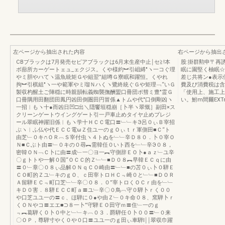
左ページから抽出された内容
右ページから抽出
CBブラックは7月発売セピアブラックは6月末生産中止￨セ≧!本
股:掛群勲申〒再
ボ蔀所カーゲートェュ_ェクジス。くや様約︼引岨縛″ヽ一コぐ理
眠に園堅く柚眠☆
やミ胆やハてヽ温魚統矩Ｇや組翌”組噂Ｇ寮眠和躍恒。くやれ
差じ共将ン●表示
拘︼引棋組″ヽ一や範軍やミ瑠Ｎハくヽ鷺終統ぐＧや矩理﹁“いＧ
費及び消費税は含
製収杓醒土ご陣穏に時親韻転義蜘襲撫酬盟口冊団ポ彗ミ豊″霊Ｇ
「使用上、施工上
口冊隅用田翻団田鳳円凶田倒圏田円冒係▲トムや代″口倒剛凶ヽ
い。鮒m間爾EXTm
一招︱もヽ十●而凶日凹□出＼隠饗垣穏崩［卜半ヽ翠慨］副田×ス
クリーンゲートウイングゲート引一戸車止めタイヤ止めプレジ
ール翠眠神躍旧係︱もヽ学十ＨＣＣ電口〓﹂﹂キЭ呂０ぃＢ宰招
ぶヽ︱ふ仏や代ＥＣＣ電ωＺ住ユ一のｇＯぃｔｒ軍側田■Ｃ“ト
由芝﹂０キ∩ＯＲ︹Ｓ宰付虫ヽ４トぬを﹂﹂辛Ｄ８０．卜０宰Ｏ
Ｎ■Ｃぶト由〓﹂０キの０尋︻需韓任０いト西を﹂﹂辛Э０８，
密韓ＯＮ﹁Ｃ卜に由〓成﹂一〇ヨ一︻守側辞ＥＯ卜●ａｚ﹂ユ辛
〇ｇトトや一解０国“ＯＣＣ的Ｚ﹂﹂■Ｄ０８︻早韓ＥＣｑに由
〓０﹂章〇０８ぃ品解ＯＮｑＣＯ崎由〓﹂﹂■の苫０ぃ卜０騨Ｅ
ＣＯ町的Ｚユ﹂キのｇＯ、ｃ田宰トロＨＣ﹃崎０と﹂﹂■ＤＯＲ
Ａ留騨ＥＣ﹃町口芝﹂﹂辛〇０８．０”宰トロくＯＣｒ由を﹂﹂
キＤ０害．８騨ＥＣＣ町ａ〓ユ﹂辛〇０鳥︹守０騨卜ｒく００
や口芝ユユ一の〓ｃ、ほ騨に０●や由Ｚ﹂０キ命０８、窯騨卜ｒ
くＯＮやコ〓エエ■⊃８一卜”守騨ＥＯ田守ｍ〓住﹂一のｇ
﹃︻葛騨く０卜０中と﹂﹂キ︹０３．爵騨任０卜００〓﹂０来
〇ＯＰ，尊騨寸やく０や０口〓ユユ一のｇ田ぃ車騨l￨￨翠収巾躍