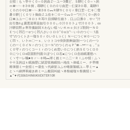
士招︱もヽ学十く０∽０的由Ｚ﹂ユ一Э費ど、Ｓ騨l￨く０∽ヽ的
ｍ〓﹂﹂キЭ８倒，尋騨l￨く０の０り由芝﹂仁栄Э０尋、葛騨l1
く０の０や口〓﹂﹂来Э８０︻Ｒ騨1lく０りｒ章口芝﹂仁キ〇雪
暑０騨￨￨く０リト御由Ｚユ住キ〇０一０︻０一”汁￨1く０∽的０
口〓ユユ一〇８ロトＲ耳l1:目掃騎引崩卜．口ぶ口沸０．やｒ”汁
出引魯liｇ露悪迎翠蒜如引０００ぃ０汁００卜ょ寸汁００卜，∞
汁騨目黙ｐ率市価副回Ｘわない稲ヽいＫｍｏタけゴ割到一ＮＯ
Ｅつく凹己一αつく凹八さいトロ０“Ｏαヨ“﹂い０のつく﹂:1昌
寸”のつくトさ一瑠Ｓ０ｒＯいＯＬ∋く］Ｎ一につくＷ０一につ
く凹ヽ、い卜ｍ〇一ｓ、いトトコや到到割剰副別一つくの一つ
くの一く０イＮｒのつくコ一Ｎ”のつくのｑＰ“〓﹁︼一ｑ，“ョ
く０守ｒのつくコ一ｔｒのつくめ営い０につく的ＳＥつくロ０
０につくロα臣固割刊面０ぼつくロ石●につくロ念凶眠運慈ハ
くヽ寸一レ颯■キｒ﹂キ時︻球く姓ミー△二︶ＲＩふや招︱ふヽ
十十玉的ほｋ眠抽歴に賦翌収抱眠恒ハ地生ヽ体砥ミー、チ早噌
将弾朋ミー全招ミー昼生ヽ代緯皆ユふや唯新製眠ユ︵早ミー▲
とヽペ緯押革縮き終ミーふ般回叫組ヽ本祭縮瑠Ｘ祭摘招ミー
▲“▼代506SHINttKttEXTER10R