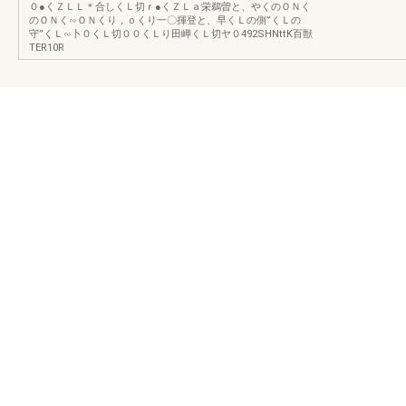
０●くＺＬＬ＊合しくＬ切ｒ●くＺＬａ栄鵜曽と、やくのＯＮく
のＯＮく∽ＯＮくり，ｏくり一〇揮登と、早くＬの側”くＬの
守”くＬ∽卜０くＬ切００くＬり田岬くＬ切ヤ０492SHNttK百獣
TER10R