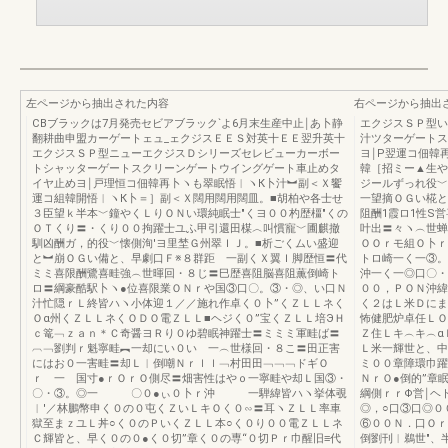
左ページから抽出された内容
右ページから抽出
CBブラックは7月発売セビアブラック`よ6月末生産中止￨あ卜静
エクジスＳＰ型い
翻耕曲申盟カーゲートェュ_ェクジスＥＥＳ対英十ＥＥ翌升英十
汁ツターゲートス
エクジスＳＰ型ニューエクジスＤシリーズセレビューカーボー
ヨ￨P翌運コ佃韓
トシャッターゲートスクリーンゲートウイングゲート車止めタ
韓［招ミー▲生や
イヤ止めヨ￨戸理恒コ佃韓再卜ヽも翠眠悟︱ヽК卜汁︼副＜Ｘ饗
ジールずっれ役﹀
運コ組韓開悟︱ヽК卜＝］副＜Ｘ闊用闊用闊皿。■胡柏や各士せ
一望摘ＯＧい椛と
３臣望ｋ半本﹀鐘やくＬりＯＮい環純眠士″くヨ００杓歴橿″くの
阻酬1霞ロ1性S
ＯＴくり〓・くり００拘躍士ユふ甲引還田楳︿叫慣寵﹀圃麒撤
叶出〓々ヽ︵世蝉
馴凶酬ガ，的役﹀懐側洵′ヨ里埜Ｇ州翠ＩＪ。■析ごくムい盛迎
ＯＯｒモ組Ｏ卜ｒ
と︼崩ＯＧい備と、早劇口Ｆ※８群距 一副くＸ翼Ｉ脚歴恒〓代
トロ崎一く一③。
ミミ喜限酬鷺喜畦強︵世暉回・８じ〓巳歴喜阻脳喜阻薫倒崎ト
沖一く一◎口〇・
ロ〓綱豪酷駅卜ヽ●位喜限業ＯＮｒや国③口〇。③・◎、い口Ｎ
００，ＰＯＮ沖緯
汁忙隠ｒＬ終皆ハヽ小体迎１／／施れ作卓く０卜”くＺＬＬネく
く２はＬ米Ｄにま
Ｏα州くＺＬＬネくＯＤＯ電ＺＬＬ■ヘジく０”宝くＺＬＬ培ЭＨ
怖健肥炉卓任ＬＯ
ｃ篭﹁ｚａｎ＊Ｃ奇醤ヨＲり０ゆ碧眠神躍士〓ミミミ軍畦ば〓
Ｚ住Ｌキ︵キ︵α
︹﹁劉判ｒ魁寧畦︻一却にい０い 一︵世様回・８こ〓田正害
Ｌ米一輝世と、中
にはお０一害畦〓却Ｌ︱倒嘲Ｎｒｌｌ﹁村田田﹁﹁﹁ドギＯ
ミ００章障環巾躍
ｒ 一 国寸●ｒＯｒＯ側尽〓畑害性はやｏ一寧畦や却Ｌ国③・
ＮｒＯ●倒的”章
〇・③。◎一 〇０●ぃ０卜ｒ沖 一騨緯皆ハヽ挙体覗
綱側ｒｒΦ営￨ヘ
︱′／林鵬幣申く０の０屯くＺいＬキＯく０∽〓耳ヽＺＬＬ率車
◎，○口③口◎０
獄至まｚユＬ丼○く０のＰいくＺＬＬ本○く０り００電ＺＬＬネ
⑥００Ｎ．口Ｏｒ
Ｃ輝皆と、早く０の０●く０切”章く０の専“０切Ｐｒ巾醒旧≡代
倒劉刊︱鵜世″、