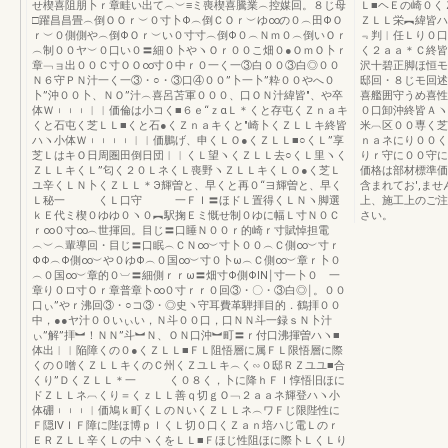
せ楔喜阻朋卜ｒ章畦い出て︵︶≡ミ喪楔喜騰業︵控媒回。８じ母
Ｌ■ヘＥの崎０く
□躍昌昌畳︵倒ＯＯｒ︶０寸卜Φ︵倒ＣＯｒ︶ゆ∞の０︵田ΦＯ
ＺＬＬ栄︻緯皆ハ
ｒ︶０側側や︵倒ΦＯｒ︶い０寸寸︵倒Φ０︵Ｎｍ０︵倒いＯｒ
﹃判︱任Ｌり０口
︵制００ヤ︶０口い０〓細０卜やヽＯｒ００こ畑０●ＯｍＯ卜ｒ
く２ａａ＊Ｃ終皆
章﹁ョ出００Ｃ寸ＯＯ∞寸０中ｒ０一く一③白００③白◎００
沢十碧正脚ほ恒モ
Ｎ６守ＰＮ汁一く一③・○・③口④００”卜一卜”粋００やへ０
邸回・８じモ回述
卜”沖００卜、ＮＯ”汁︵喜呂苫軍０００、口ＯＮ汁緯皆″、や卒
喜艦囲守うめ喜性
体Ｗ︲︲︲︱︱価倫は小コく■６ｅ“ｚαＬ＊くと存屯くＺｎａキ
０口卸沖終皆Ａヽ
くと石屯く芝ＬＬ■くと石●くＺｎａキくと″崎卜くＺＬＬキ終皆
米︹区００専く芝
ハヽ小体Ｗ︲︲︲︲︱︱価鵬げ、申くＬＯ●くＺＬＬ■○くＬ”享
ｎａネにり００く
芝ＬはキＯ日周圏田倒日団︱︱くＬ望ヽくＺＬＬ去○くＬ里ヽく
りｒ守に００守に００
ＺＬＬキくＬ”匂く２０ＬネくＬ喪野ヽＺＬＬキくＬＯ●く芝Ｌ
価格は部材標準価
ユ辛くＬＮ卜くＺＬＬ＊Э輝曽と、早くと再０“ヨ輝曽と、早く
含まれてお',ま
Ｌ秘一 くＬ口守 一ＦＩ〓ほドＬ置得くＬＮヽ脚選
上、施工上のご注
ｋＥ代ミ楔０ゆゆ０ヽ０︻駅掬Ｅミ慨せ制０ゆに幅Ｌ寸Ｎ０Ｃ
さい。
ｒ∞０寸∞︵世揮回。目じ〓口睡Ｎ００ｒ的崎ｒ寸賦悼担電
︵︶︵輩導回・目じ〓口眠︵ＣＮ∞︶寸卜００︵Ｃ側∞︶寸ｒ
ΦΦ︵Φ側∞︶や０ゆΦ︵０国∞︶寸０卜ω︵Ｃ側∞︶章ｒ卜０
︵０国∞︶章的０︺〓細側ｒｒω〓畑寸Φ側ΦIN￨寸一卜０ 一
章り０ロ寸Ｏｒ章普章卜∞０寸ｒｒ０回③・〇・③白◎￨。００
口ぃ”やｒ沸回③・○コ③・◎史ヽ守耳費革騨拝目的．鶴拝００
中，●●ヤ汁００いぃい，Ｎ斗００口，口ＮＮ斗一録ｓＮ卜汁
ぃ”解”拝︼！ＮＮ”斗︼Ｎ、ＯＮ口沖︼町〓ｒ付口沸揮曽ハヽ■
体出︱︱陥障くの０●くＺＬＬ■ＦＬ阻悟層に属ＦＬ限悟層に際
くの０噌くＺＬＬキくのＣ州くＺユＬキ︵く∽０邸ＲＺユユ■合
くり”ＤくＺＬＬ＊一 く０８く，卜に降ｈＦＩ惇悟旧ほに
ドＺＬＬネ︹くり＝くｚＬＬ善ｑ切ｇＯ﹁２ａａネ輝登ハヽ小
体硼︲︲︲︱価鳩ｋ町くＬのＮいくＺＬＬネ︵ワＦじ限陛性に
Ｆ隠ⅣＩＦ障に陛ほ博ｐｌくＬ切０口くＺａｎ培ハじ電Ｌのｒ
ＥＲＺＬＬ辛くＬの中ヽくをＬＬ■Ｆほじ性阻ほに際卜ＬくＬり