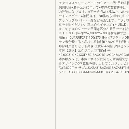
エクジススクリーンゲート独立アーチ門E手動式]
倒田岡目■勝手区分について●本体の左右勝手は
の呼称にな'ブます。●アーチ門□≧ぴ回□△_l□シ
ウイングゲート●袖門扉は、NB型錠(内掛)で拾
プッシュプル・レバー錠などもあ',ます。エクジス
頁を参照ください。車止めタイヤ止め●本図はD」
す。納まり独立アーチ門開き区分左勝手セット記号D
ＰＡＦ６Ｌ印ｍ平262,30Cr262.30[部材名称寸法
高)mmDJ型図F2731100¥273.lllセビ7ブラック
テン米色⑥・①・③枠・柱袖門IF45aAC日袖門柱28.6
扉部材戸当リセット高さ:孤駅4.26n嘉￨夕録セヽット¥
本体【選択】エクジス大型門扉nH平
40.60031XIX21XXF45D`SACG4SLACG45aACGa
本体以夕ヽは、本体デザインに関わらず共通です
各デザインの0内数量を措い出してください。合
品¥2.800戸当'サゴムSAZA81SAZA81SAZA81¥1
ン′ヽ一SAAXS3SAAXS3SAAXS3¥S.200478SHIN