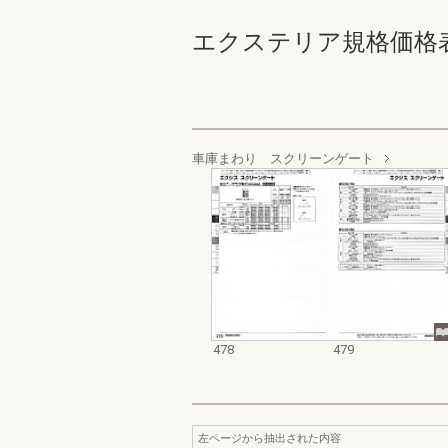
エクステリア規格価格表_200
車庫まわり スクリーンゲート
478
479
左ページから抽出された内容