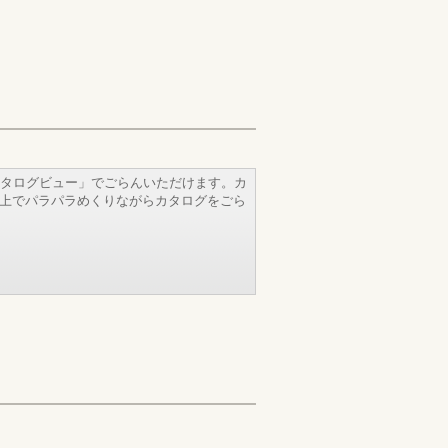
タログビュー」でごらんいただけます。カ
b上でパラパラめくりながらカタログをごら