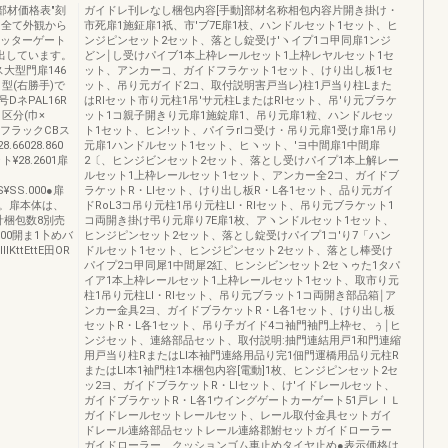
部材価格表″刻
ガイドレ刊レなし梱包内容[手動]部材名称相包内容片開き掛け・
、全て外観から
市死扉1施鉦扉1祇、市'ブ7E扉1枝、ハンドルセット1セット、ヒ
ャッターゲート
ンジピンセット2セット、落とし錠受け′ヽイプ1コ甲同扉1ンジ
い出しています。
どン￨し受けパイブ1本上枠レールセット1上枠レヤルセット1セ
大型門扉146
ット、アンカーコ、ガイドフラケット1セット、けり出し板1セ
型(右勝手)で
ット、吊り元ガイド2コ、取付説明害戸当レ)柱1戸当り柱Lまた
ネPAL16R
はRlセット市り元柱1吊'サ元柱LまたはRlセット、吊'り元ブラケ
・区分(巾×
ット1コ親子開きり元扉1施錠扉1、吊り元扉1粒、ハンドルセッ
DBフラックCBス
ト1セット、ヒン!ット、パイラrlコ受け・吊り元扉1受け扉1吊り
6028.860
元扉1ハンドルセット1セット、ヒヽット、′ヨ中間扉1中間扉
28.2601扉
2〔、ヒンジビンセット2セット、落とし受けパイプ1本上解レー
ルセット1上枠レールセット1セット、アンカー全2コ、ガイドブ
S¥SS.000●扉
ラケットR・Llセット、けり出し板R・L各1セット、品り元ガイ
。扉本体は、
ドRoL3コ吊り元柱1吊り元柱Ll・Rlセット、吊り元ブラケット1
計梱包数8別売
コ両開き掛け弔り元扉り7E扉1枚、アヽンドルセット1セット、
.600開ま1卜めバ
ヒンジピンセット2セット、落とし錠受けパイプ1コ'り7「ハン
ⅢKttEttE田OR
ドルセット1セット、ヒンジピンセット2セット、落とし棒受け
パイプ2コ甲同犀1中間犀2紅、ヒンシビンセット2セヽゥた1タパ
イア1本上枠レールセット1上枠レールセット1セット、取市り元
柱1吊り元柱Ll・Rlセット、吊り元ブラット1コ両開き部品箱￨ア
ンカー金具2ヨ、ガイドブラケットR・L各1セット、けり出し板
セットR・L各1セット、吊り子ガイド4コ袖門袖門上枠セ、ぅ￨ヒ
ンジセット、連絡部品セット、取付説明:抽門連結用戸1和門連縮
用戸当り柱RまたはLl本袖門連絡用品り完1佃門運橋用品り元柱R
またはLl本1袖門柱1本梱包内容[電動]1枚、ヒンジピンセット2セ
ッ2ヨ、ガイドブラケットR・Llセット、け'イドレールセット、
ガイドブラケットR・L各1ウイングゲートカーゲート51戸レＩＬ
ガイドレールセットレールセット、レール取付金具セットガイ
ドレール連絡部品セットレール連絡郡鮒セットガイドローラー
ガイドローラー、クッションゴム車止めタイヤ止め●表示価格は