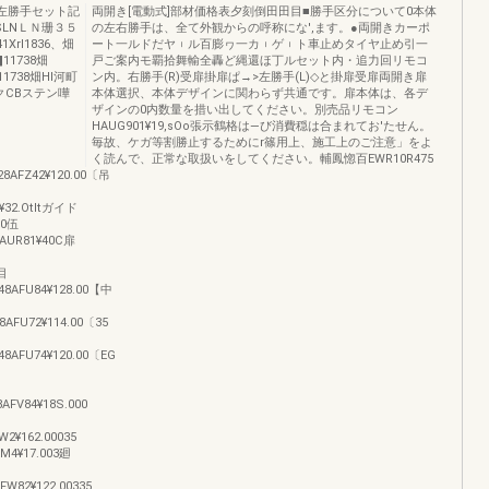
左勝手セット記
両開き[電動式]部材価格表夕刻倒田田目■勝手区分について0本体
30SLNＬＮ珊３５
の左右勝手は、全て外観からの呼称にな',ます。●両開きカーポ
1Xrl1836、畑
ート一ルドだヤ︲ル百膨ヮ一カ︲ゲ︲ト車止めタイヤ止め引一
‖11738畑
戸ご案内モ覇拾舞輸全轟ど縄還ほ丁ルセット内・追力回リモコ
11738畑Hl河町
ン内。右勝手(R)受扉掛扉ぱ→>左勝手(L)◇と掛扉受扉両開き扉
ックCBステン嘩
本体選択、本体デザインに関わらず共通です。扉本体は、各デ
ザインの0内数量を措い出してください。別売品リモコン
HAUG901¥19,sOo張示鶴格は―び消費穏は合まれてお'たせん。
毎故、ケガ等割勝止するためにr篠用上、施工上のご注意」をよ
く読んで、正常な取扱いをしてください。輔鳳惚百EWR10R475
28AFZ42¥120.00〔吊
¥32.Otltガイド
.0伍
EAUR81¥40C扉
炉目
48AFU84¥128.00【中
8AFU72¥114.00〔35
48AFU74¥120.00〔EG
AFV84¥18S.000
W2¥162.00035
M4¥17.003廻
FW82¥122.00335