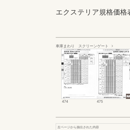
エクステリア規格価格表_200
車庫まわり スクリーンゲート
474
475
左ページから抽出された内容