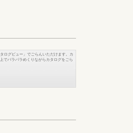
タログビュー」でごらんいただけます。カ
b上でパラパラめくりながらカタログをごら