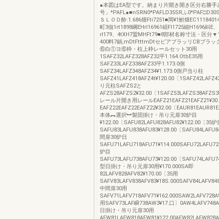
●本図はEA型です。納まり片開き開き区分右勝手
号」*PAFL●■nSRN0*PAFLD35SRふ0*PAF□D
ＳＬＯＤ酔:1.686畑Fti7251■岡¥1鮒畑EC11184014
町3佃1rt1898綱EHrl16961岨Fl1725細H1696糾E、
rl179、4tXH7盟MHFt79■8部材名称寸法・区分▼
400料7鍋,mDtFtttmDtセビアブラッリCBブラ
⑥白①ヨ⑥枠・柱上枠レールセット30用
1SAFZ32LAFZ328AFZ32平1.164.OtbE35用
SAFZ33LAFZ338AFZ33平1.173.0側
SAFZ34LAFZ348AFZ34¥1.173.0側戸当り柱
SAFZ41LAFZ418AFZ4t¥120.00〔1SAFZ42LAFZ4
り元柱SAFZS2と
AFZS28AFZS2¥32.00〔1SAFZ53LAFZS38AFZS3
レール片開き用レールEAFZ21EAFZ21EAFZ21¥30
EAFZ22EAFZ22EAFZ22¥32.00〔EAUR81EAUR81
本体︻選択︼製団掛け・吊り元扉30炉目
¥122.00〔SAFU82LAFU828AFU82¥122.00〔35
SAFU83LAFU838AFU83¥128.00〔SAFU84LAFU8
間扉30炉日
SAFU71LAFU718AFU71¥114.000SAFU72LAFU72
炉目
SAFU73LAFU738AFU73¥120.00〔SAFU74LAFU7
型日掛け・吊り元扉30用¥170.000SA即
82LAFV828AFV82¥170.00〔35用
SAFV83LAFV838AFV83¥18S.000SAFV84LAFV848
中間扉30用
SAFV71LAFV718AFV71¥162.000SAW2LAFV728A
用SAFV73LAF瞬738AW3¥17.口〕0AW4LAFV748A
日掛け・吊り元扉30用
AFW81LAFW818AFW81¥122.00AFW82LAFW828A