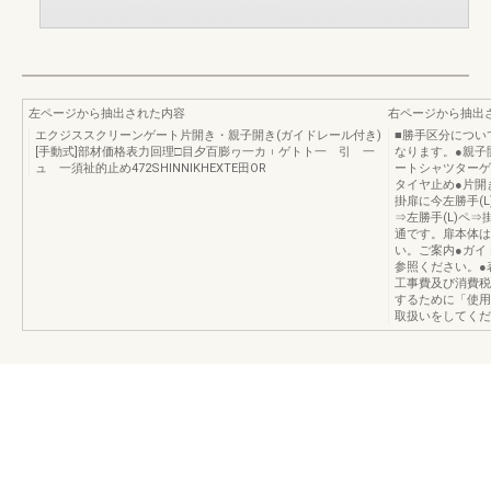
左ページから抽出された内容
右ページから抽出
エクジススクリーンゲート片開き・親子開き(ガイドレール付き)
■勝手区分につい
[手動式]部材価格表力回理□目夕百膨ヮ一カ︲ゲトト一 引 一
なります。●親子
ュ 一須祉的止め472SHINNlKHEXTE田OR
ートシャツターゲ
タイヤ止め●片開き
掛扉に今左勝手(L
⇒左勝手(L)ペ
通です。扉本体は
い。ご案内●ガイ
参照ください。●
工事費及び消費税
するために「使用
取扱いをしてください