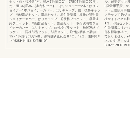
セット前・後枠各1本、母屋3本(間口24・27用)4本(間口30月)、
ル、踊場デッキ固
たて樋1本(長3500)奥行材セット・はリジョイナー2本・はリジ
R階段用手摺、サ
ョイナー1本ジョイナーカバー、はリキャップ、前・後枠キャッ
ットと階段用手摺
プ、雨樋部品セット、部品セット、取付説明書、取扱い説明書
ステップ11約ジ
ジョイナーカバー、はリキャップ、前後枠ブラケット、母屋連
柱サイドパネル柱
絡ブラケット、雨樋部品セット、部品セット、取付説明轡ジョ
1コ、部品セット
イナーカバー、はリキャップ、前後枠ブラケット、母屋連絡ブ
付説明書よけカバ
ラケット、雨樋部品セット、部品セット、取付説明書ア梁!割口
部材標準価格で、
15・18×奥行51具14ヨ、側枠開き止め金具4コ、12コ、側枠開き
ておりません。●
止462SHINⅢKttEXTER10R
上のご注意」をよ
SHNttKttEXTRЮ