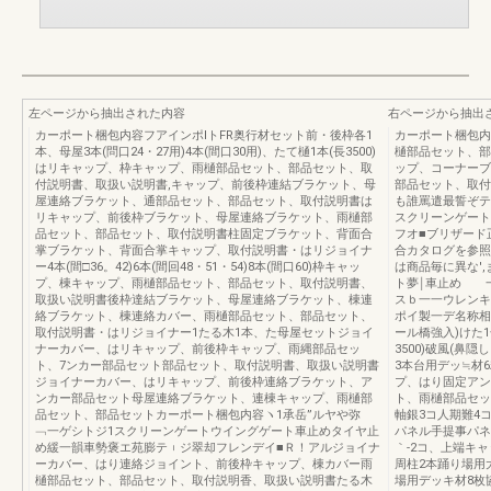
左ページから抽出された内容
右ページから抽出
カーポート梱包内容フアインポlトFR奥行材セット前・後枠各1
カーポート梱包内
本、母屋3本(問口24・27用)4本(間口30用)、たて樋1本(長3500)
樋部品セット、部
はリキャップ、枠キャップ、雨樋部品セット、部品セット、取
ップ、コーナーブ
付説明書、取扱い説明書,キャップ、前後枠連結ブラケット、母
部品セット、取付
屋連絡ブラケット、通部品セット、部品セット、取付説明書は
も誰罵遣最誓ぞテ
リキャップ、前後枠ブラケット、母屋連絡ブラケット、雨樋部
スクリーンゲート
品セット、部品セット、取付説明書柱固定ブラケット、背面合
フオ■ブリザード
掌ブラケット、背面合掌キャップ、取付説明書・はリジョイナ
合カタログを参照
ー4本(間□36。42)6本(間回48・51・54)8本(間口60)枠キャッ
は商品毎に異な'
プ、棟キャップ、雨樋部品セット、部品セット、取付説明書、
ト夢￨車止め 
取扱い説明書後枠達結ブラケット、母屋連絡ブラケット、棟連
スｂ一一ウレンキ
絡ブラケット、棟連絡カバー、雨樋部品セット、部品セット、
ポイ製一デ名称相
取付説明書・はリジョイナー1たる木1本、た母屋セットジョイ
ール橋強入)けた
ナーカバー、はリキャップ、前後枠キャップ、雨縄部品セッ
3500)破風(鼻
ト、7ンカー部品セット部品セット、取付説明書、取扱い説明書
3本台用デッ≒材
ジョイナーカバー、はリキャップ、前後枠連絡ブラケット、ア
プ、はり固定アン
ンカー部品セット母屋連絡ブラケット、連棟キャップ、雨樋部
ト、雨樋部品セッ
品セット、部品セットカーポート梱包内容ヽ1承岳”ルヤや弥
軸銀3コ人期難4
﹁一ゲシトジ1スクリーンゲートウイングゲート車止めタイヤ止
パネル手提事パネル
め緩一韻車勢褒エ苑膨テ︲ジ翠却フレンデイ■Ｒ！アルジョイナ
｀-2コ、上端キ
ーカバー、はり連絡ジョイント、前後枠キャップ、棟カバー雨
周柱2本踊り場用
樋部品セット、部品セット、取付説明香、取扱い説明書たる木
場用デッキ材8枚