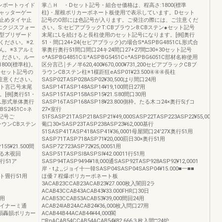
ンポートヮイド
掌△Ｈ ・Dセット記号・組合せ価格は、程高さ:1800(標準
ャッターゲー
柱)・屋根ポリカーボネート板使用で表示しています。Dセット
止めタイヤ止
記号のO部には色記号が入ります。ご発注の際には、ご注意くだ
エクジスフォー
さい。S:セピアブラックT:CBブラウン8:CBステン●セット記号
型ブリザード
末尾にLを続けると長柱使用のセット記号になります。[例]奥行
ください。※2.
51・間口24+24(セピアブラック)の場合S*ASPBG4851CL形式合
。※3.アルミ
掌奥行奥行51間口間口24キ24間口27+27間□30+30セット記号
ください。ルー
○*ASPBG4851C①*ASPBG5451C○*ASPBG6051C部材名称使用
00(標準柱)。
区分言己￨チノ半620,400¥670,000¥731,200セビアブラックCBブ
●セット記号の
ラウンCBステン柱※1楳距狂eASP01¥23.500④④④長柱
注意ください。
SASP02TASP028ASP02¥30,500はり間口24用
ット言己号末尾
SASP14TASP148ASP14¥19,100間日27用
[例]奥行51・
SASP15TASP158ASP15¥21.S80間口30用
CL形式単体奥行
SASP16TASP168ASP18¥23.800側枠。たる木コ24×奥行5げコ
S2451C○ネ
27×室行
分記号ご
51FSASP21TASP218ASP21¥49,000SASP22TASP223ASP22¥55,000
BブラウンCBステン
葡口30×SASP23TASP238ASP23¥62,000基行
51SASP41TASP418ASP41¥36,0001母屋聞口24'27X奥行51用
SASP71TASP718ASP71¥20,000罰日30×奥行51用
155¥21.500間
SASP72'723ASP72¥25,00051用
・たる木覗回
SASP51TASPSl8ASPSl¥42.00011行51用
奥行51ア
SASP94TASP9494¥18,000通SASP92TASP928ASP92¥12,0001
岸・tよ,,ジョイ十一韓SASP04SASP04SASP04¥15.000■一■■
セット畳行51用
ほ優７程爆ポリカーボネート板
3ACAB23CCAB23ACAB23¥27.000枚入闇田2ラ
ACAB43CCAB43ACAB43¥33.000FHR口30日
1用
ACAB53CCAB53ACAB53¥39,000間回24用
ジョイナーミ通
ACAB24IAB24ACAB24¥36,000枚入問口27用
リド韻轟韻ポリカー
ACAB44B44ACAB44¥44,000閣
□RnACAB54CCAB54ACAB54¥82.666３枚入間□24炉