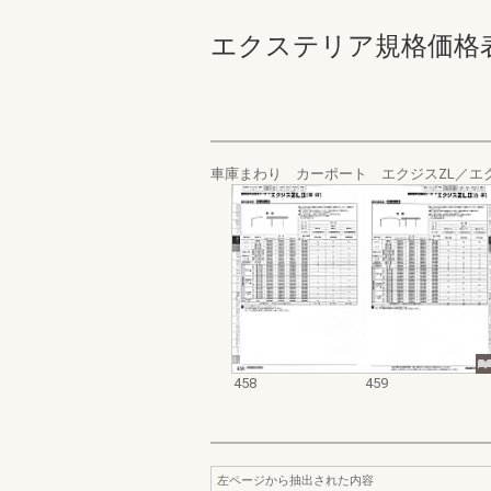
エクステリア規格価格表_200
車庫まわり カーポート エクジスZL／エク
458
459
左ページから抽出された内容