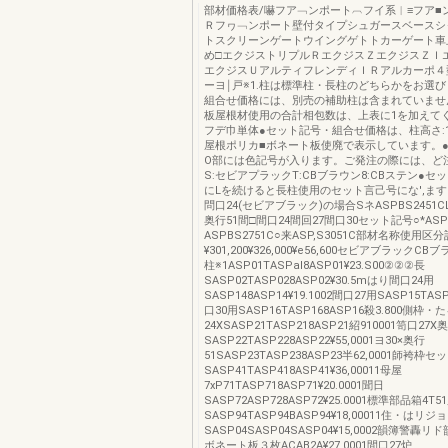
部材価格表/嚇フア﹁ンポート︹フイ系︱≡フア■
Ｒフヮ﹁ンポート壁付タイプシュガースベースシ
トスクリーンゲートウイングゲトトカーゲート車
め□エクジストリプルＲエクジスＺエクジスＺＩ
エクジスＵアルティフレンディＩＲアルカーポ４
ーヨ￨戸※1.柱は標準柱・長柱のどちらかをお選び
組合せ価格には、別売の補助柱は含まれていません
板屋根材使用の合計相包数は、上表に1を加えて
フデ巾単体●セット記号・組合せ価格は、柱高さ:18
屋根ポリカ■ボネート板使廃で表示しています。
O部には色記号が入ります。ご発注の際には、ど
S:セビアプラックT:CBブラウン8:CBステン●セ
にLを続けると長柱使用のセット言己号にな',ます。
問口24(セビアブラック)の場合SネASPBS2451
奥行51間□間口24間回27間口30セット記号○*ASPB
ASPBS2751C○来ASP,S3051C部材名称使用区
¥301,200¥326,000¥e56,600セビアブラックC
柱※1ASP01TASPal8ASP01¥23.S00②②②長
SASP02TASP028ASP02¥30.5mはり間口24用
SASP148ASP14¥19.1002間口27用SASP15TASP
口30用SASP16TASP168ASP16殺3.800側枠
24XSASP21TASP218ASP21紹910001笥口27X
SASP22TASP228ASP22¥55,0001ヨ30×奥行
51SASP23TASP238ASP23半62,0001師袴枠
SASP41TASP418ASP41¥36,00011母屋
7xP71TASP718ASP71¥20.0001聞日
SASP72ASP728ASP72¥25.0001標準部品箱4T5
SASP94TASP94BASP94¥18,00011住・はリ
SASP04SASP04SASP04¥15,0002韻簿警轟
ボネート板３枚ACAB2A¥27,0001間口27炉