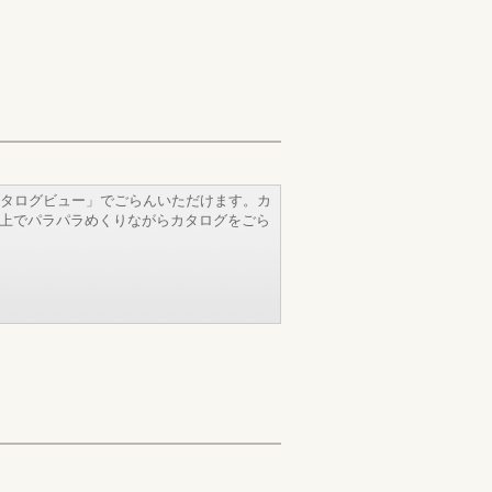
タログビュー」でごらんいただけます。カ
b上でパラパラめくりながらカタログをごら